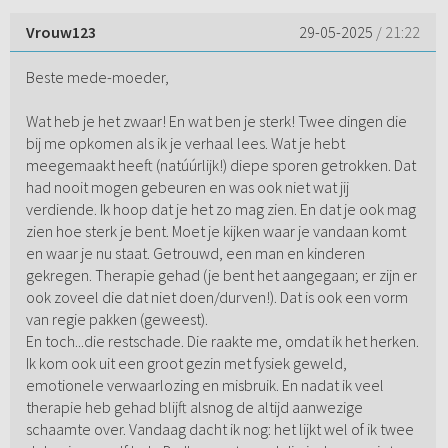
Vrouw123
29-05-2025
/ 21:22
Beste mede-moeder,
Wat heb je het zwaar! En wat ben je sterk! Twee dingen die
bij me opkomen als ik je verhaal lees. Wat je hebt
meegemaakt heeft (natúúrlijk!) diepe sporen getrokken. Dat
had nooit mogen gebeuren en was ook niet wat jij
verdiende. Ik hoop dat je het zo mag zien. En dat je ook mag
zien hoe sterk je bent. Moet je kijken waar je vandaan komt
en waar je nu staat. Getrouwd, een man en kinderen
gekregen. Therapie gehad (je bent het aangegaan; er zijn er
ook zoveel die dat niet doen/durven!). Dat is ook een vorm
van regie pakken (geweest).
En toch...die restschade. Die raakte me, omdat ik het herken.
Ik kom ook uit een groot gezin met fysiek geweld,
emotionele verwaarlozing en misbruik. En nadat ik veel
therapie heb gehad blijft alsnog de altijd aanwezige
schaamte over. Vandaag dacht ik nog: het lijkt wel of ik twee