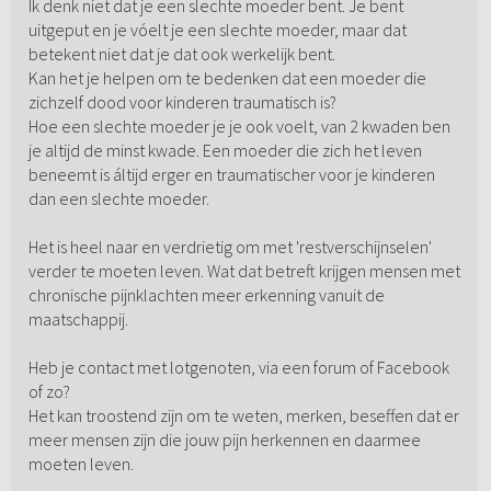
Ik denk niet dat je een slechte moeder bent. Je bent
uitgeput en je vóelt je een slechte moeder, maar dat
betekent niet dat je dat ook werkelijk bent.
Kan het je helpen om te bedenken dat een moeder die
zichzelf dood voor kinderen traumatisch is?
Hoe een slechte moeder je je ook voelt, van 2 kwaden ben
je altijd de minst kwade. Een moeder die zich het leven
beneemt is áltijd erger en traumatischer voor je kinderen
dan een slechte moeder.
Het is heel naar en verdrietig om met 'restverschijnselen'
verder te moeten leven. Wat dat betreft krijgen mensen met
chronische pijnklachten meer erkenning vanuit de
maatschappij.
Heb je contact met lotgenoten, via een forum of Facebook
of zo?
Het kan troostend zijn om te weten, merken, beseffen dat er
meer mensen zijn die jouw pijn herkennen en daarmee
moeten leven.