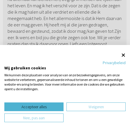
het leven. En mag ik het verschil voor ze zijn. Dat is de zegen
die ik mag halen uit alle verdriet en ellende die ik
meegemaakt heb. En het allermooiste is dat ik Hem daarvan
de eer mag geven. Hij heeft mij al die jaren gedragen,
bewaard en gesteund, zodat ik door mag/kan geven tot Zijn
eer. Ik wens en bid jou die grote zegen ook toe. Wil je verder
praten dan sta ik daarvoor open. Liefs een lotgenoot.
Rembrand
30-05-2025
/ 16:48
Privacybeleid
Wij gebruiken cookies
Hopelijk geven de bovenstaande reacties van
We kunnen deze plaatsen voor analyse van onze bezoekersgegevens, om onze
website te verbeteren, gepersonaliseerde inhoud te tonen en om u een geweldige
ervaringsdeskundigen je troost en erkenning. Dit zou je nog
website-ervaring te bieden. Voor meer informatie over de cookies die we gebruiken
beter kunnen helpen dan de allerbeste professionals .
opent u de instellingen.
Dat de gedachte aan zelfdoding je een groot gevoel van
Stel hier
voldoening geeft is helemaal niet gek. Hoe bizar het ook
een vraag
voor buitenstaanders kan lijken. Het idee dat je zelf de regie
Accepteer alles
Weigeren
hebt geeft je rust , als ik je goed begrijp.
Nee, pas aan
Hopelijk geeft dat zoveel rust dat je weer energie krijgt om ,
met vallen en opstaan, verder te leven. Misschien met