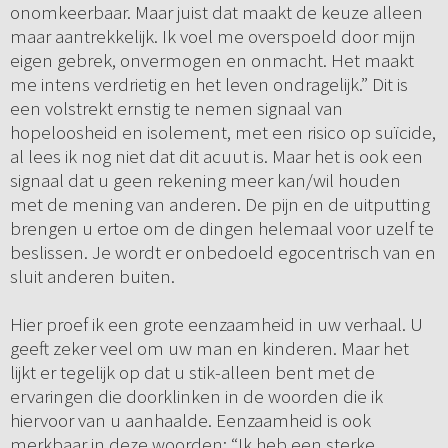
onomkeerbaar. Maar juist dat maakt de keuze alleen
maar aantrekkelijk. Ik voel me overspoeld door mijn
eigen gebrek, onvermogen en onmacht. Het maakt
me intens verdrietig en het leven ondragelijk.” Dit is
een volstrekt ernstig te nemen signaal van
hopeloosheid en isolement, met een risico op suïcide,
al lees ik nog niet dat dit acuut is. Maar het is ook een
signaal dat u geen rekening meer kan/wil houden
met de mening van anderen. De pijn en de uitputting
brengen u ertoe om de dingen helemaal voor uzelf te
beslissen. Je wordt er onbedoeld egocentrisch van en
sluit anderen buiten.
Hier proef ik een grote eenzaamheid in uw verhaal. U
geeft zeker veel om uw man en kinderen. Maar het
lijkt er tegelijk op dat u stik-alleen bent met de
ervaringen die doorklinken in de woorden die ik
hiervoor van u aanhaalde. Eenzaamheid is ook
merkbaar in deze woorden: “Ik heb een sterke