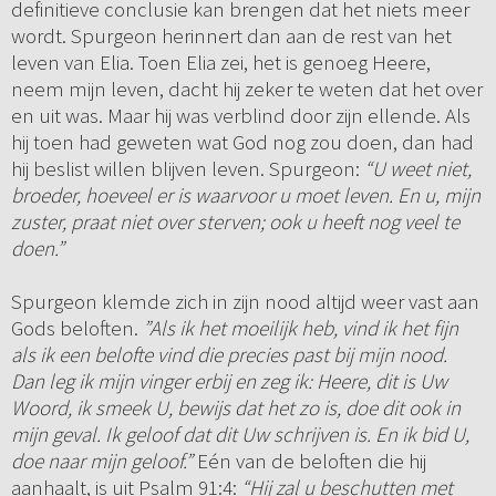
definitieve conclusie kan brengen dat het niets meer
wordt. Spurgeon herinnert dan aan de rest van het
leven van Elia. Toen Elia zei, het is genoeg Heere,
neem mijn leven, dacht hij zeker te weten dat het over
en uit was. Maar hij was verblind door zijn ellende. Als
hij toen had geweten wat God nog zou doen, dan had
hij beslist willen blijven leven. Spurgeon:
“U weet niet,
broeder, hoeveel er is waarvoor u moet leven. En u, mijn
zuster, praat niet over sterven; ook u heeft nog veel te
doen.”
Spurgeon klemde zich in zijn nood altijd weer vast aan
Gods beloften.
”Als ik het moeilijk heb, vind ik het fijn
als ik een belofte vind die precies past bij mijn nood.
Dan leg ik mijn vinger erbij en zeg ik: Heere, dit is Uw
Woord, ik smeek U, bewijs dat het zo is, doe dit ook in
mijn geval. Ik geloof dat dit Uw schrijven is. En ik bid U,
doe naar mijn geloof.”
Eén van de beloften die hij
aanhaalt, is uit Psalm 91:4:
“Hij zal u beschutten met