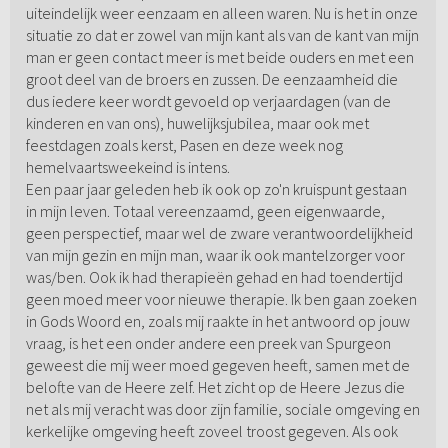
uiteindelijk weer eenzaam en alleen waren. Nu is het in onze
situatie zo dat er zowel van mijn kant als van de kant van mijn
man er geen contact meer is met beide ouders en met een
groot deel van de broers en zussen. De eenzaamheid die
dus iedere keer wordt gevoeld op verjaardagen (van de
kinderen en van ons), huwelijksjubilea, maar ook met
feestdagen zoals kerst, Pasen en deze week nog
hemelvaartsweekeind is intens.
Een paar jaar geleden heb ik ook op zo'n kruispunt gestaan
in mijn leven. Totaal vereenzaamd, geen eigenwaarde,
geen perspectief, maar wel de zware verantwoordelijkheid
van mijn gezin en mijn man, waar ik ook mantelzorger voor
was/ben. Ook ik had therapieën gehad en had toendertijd
geen moed meer voor nieuwe therapie. Ik ben gaan zoeken
in Gods Woord en, zoals mij raakte in het antwoord op jouw
vraag, is het een onder andere een preek van Spurgeon
geweest die mij weer moed gegeven heeft, samen met de
belofte van de Heere zelf. Het zicht op de Heere Jezus die
net als mij veracht was door zijn familie, sociale omgeving en
kerkelijke omgeving heeft zoveel troost gegeven. Als ook