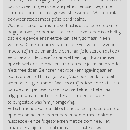
dat ik zoveel mogelijk sociale gebeurtenissen begon te
vermijden om maar niet gekwetst te worden. Waardoor ik
ook weer steeds meer geïsoleerd raakte.
Wat heel herkenbaar is in je verhaal is dat anderen ook niet
begrijpen wat je doormaakt of voelt. Je verleden is zo heftig
dat je die gevoelens niet toe kan laten, zomaar, in een
gesprek. Daar zou dan eerst een hele veilige setting voor
moeten zijn met iemand die echt naar je luistert en dat ook
eerst bewijst. Het besef is dan wel heel pijnlijk als mensen,
opzich, wel een keer willen luisteren naar je, maar er verder
niets mee doen. Ze horen het voor kennisgeving aan en
gaan verder met hun eigen weg. Vaak ook zonder er ooit
weer op terug te komen. Wat voor mij betekende dat, als ik
dan de drempel over was en wat vertelde, ik helemaal
uitgeput was en met een kater achterbleef en weer
teleurgesteld was in mijn omgeving.
Het schrijnende was dat dit echt niet alleen gebeurde in een
op een contact met een andere moeder, maar ook met
huisbezoek en zelfs gesprekken met de dominee. Het
draaide er altijd op uit dat mensen afhaakte en we