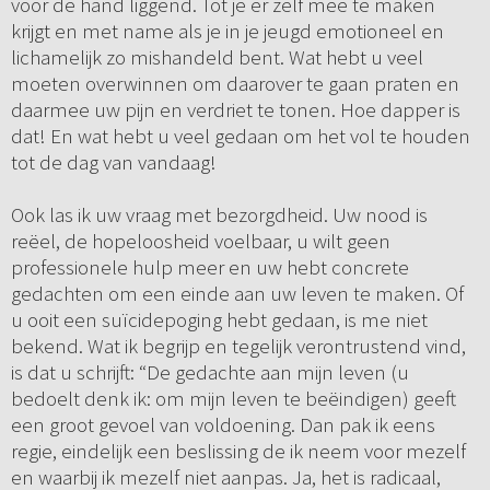
voor de hand liggend. Tot je er zelf mee te maken
krijgt en met name als je in je jeugd emotioneel en
lichamelijk zo mishandeld bent. Wat hebt u veel
moeten overwinnen om daarover te gaan praten en
daarmee uw pijn en verdriet te tonen. Hoe dapper is
dat! En wat hebt u veel gedaan om het vol te houden
tot de dag van vandaag!
Ook las ik uw vraag met bezorgdheid. Uw nood is
reëel, de hopeloosheid voelbaar, u wilt geen
professionele hulp meer en uw hebt concrete
gedachten om een einde aan uw leven te maken. Of
u ooit een suïcidepoging hebt gedaan, is me niet
bekend. Wat ik begrijp en tegelijk verontrustend vind,
is dat u schrijft: “De gedachte aan mijn leven (u
bedoelt denk ik: om mijn leven te beëindigen) geeft
een groot gevoel van voldoening. Dan pak ik eens
regie, eindelijk een beslissing de ik neem voor mezelf
en waarbij ik mezelf niet aanpas. Ja, het is radicaal,