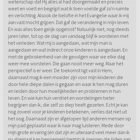
wetenschap dat Hij alles al had doorgemaakt en precies
weet en voelt en begrijpt wat ik toen voelde gaf zo'n ruimte
en verlichting. Alsook de belofte in het Evangelie waar ik mij
aan vast mocht grijpen. Dat gaf de verandering in mijn leven.
En was alles toen gelijk opgelost? Natuurlijk niet, nog steeds
jaren later, tot op de dag van vandaag blijf ik worstelen met
het verleden. Wat mij is aangedaan, wat mijn man is
aangedaan en wat indirect onze kinderen is aangedaan. En
met de gebrokenheid van de gevolgen waar we elke dag
weer mee worstelen. Die gaan nooit meer weg. Maar het
perspectief is er weer. De toekomst ligt vast in Hem,
daarnaast mag ik een moeder zijn voor mijn kinderen die
door hele diepe dalen is gegaan en waar ik hen mag sturen
en leiden door hun moeilijkheden en problemen in hun
leven. En wie kan hun verdriet en worstelingen beter
begrijpen dan ik, die zelf zo diep heeft gezeten. Echt je kan
nog zoveel voor je kinderen betekenen, verlies dat niet uit
het oog. Daarnaast zijn er afgelopen tijd anderen mensen op
mijn pad geplaatst waar ik naar mag luisteren. Mede door
mijn grote ervaring (en dat zijn er uiteraard veel meer dan ik
nu allemaal kan benoemen) begrijp ik mensen die lijden aan