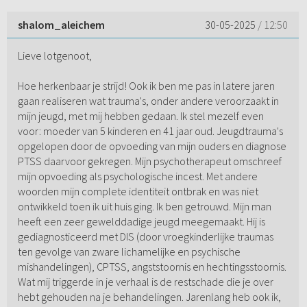
shalom_aleichem
30-05-2025
/ 12:50
Lieve lotgenoot,
Hoe herkenbaar je strijd! Ook ik ben me pas in latere jaren
gaan realiseren wat trauma's, onder andere veroorzaakt in
mijn jeugd, met mij hebben gedaan. Ik stel mezelf even
voor: moeder van 5 kinderen en 41 jaar oud. Jeugdtrauma's
opgelopen door de opvoeding van mijn ouders en diagnose
PTSS daarvoor gekregen. Mijn psychotherapeut omschreef
mijn opvoeding als psychologische incest. Met andere
woorden mijn complete identiteit ontbrak en was niet
ontwikkeld toen ik uit huis ging. Ik ben getrouwd. Mijn man
heeft een zeer gewelddadige jeugd meegemaakt. Hij is
gediagnosticeerd met DIS (door vroegkinderlijke traumas
ten gevolge van zware lichamelijke en psychische
mishandelingen), CPTSS, angststoornis en hechtingsstoornis.
Wat mij triggerde in je verhaal is de restschade die je over
hebt gehouden na je behandelingen. Jarenlang heb ook ik,