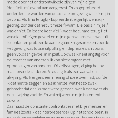
mede door het onderontwikkeld zijn van mijn eigen
identiteit, mij overal aan aangepast. En zo geprobeerd
onderdeel te worden van de sociale omgeving waar ik mij in
bevond. Als ik nu terugkijk kopieerde ik eigenlijk wenselijk
gedrag, zonder dat het uit mezelf kwam. Die basis in mijzelf
was er niet. En iedere keer viel ik weer heel hard terug. Het
was niet mij eigen gevoel en mijn eigen waarde van waaruit
ik contacten probeerde aan te gaan. En gesprekken voerde.
Het gevolg was totale uitputting en depressies. En vooral
geen voldaan gevoel in mijzelf. Ook was ik heel angstig voor
de reacties van anderen. Ik kon niet omgaan met
opmerkingen van anderen. Of zelfs vragen, al ging het bv
maar over de kinderen. Alles zag ik als een aanval en
afwijzing. Als ik ergens een mening of idee over had, durfde
ik dat niet te zeggen en als ik het zei wat het zo zwak
gebracht dat er niks mee werd gedaan, wat ik dan weer als
een afwijzing voelde. En wat mij weer in mijn isolement
duwde.
Daarnaast de constante confrontaties met blije mensen en
families (zoals ik dat interpreteerde). Op het schoolplein, in
de kerk, op vereniging en ga zo maar door. Het resultaat was