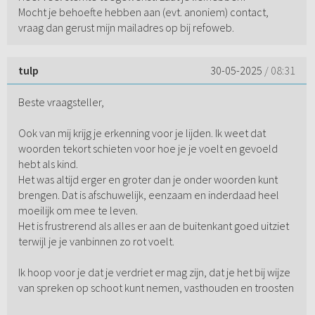
Mocht je behoefte hebben aan (evt. anoniem) contact,
vraag dan gerust mijn mailadres op bij refoweb.
tulp
30-05-2025
/ 08:31
Beste vraagsteller,
Ook van mij krijg je erkenning voor je lijden. Ik weet dat
woorden tekort schieten voor hoe je je voelt en gevoeld
hebt als kind.
Het was altijd erger en groter dan je onder woorden kunt
brengen. Dat is afschuwelijk, eenzaam en inderdaad heel
moeilijk om mee te leven.
Het is frustrerend als alles er aan de buitenkant goed uitziet
terwijl je je vanbinnen zo rot voelt.
Ik hoop voor je dat je verdriet er mag zijn, dat je het bij wijze
van spreken op schoot kunt nemen, vasthouden en troosten