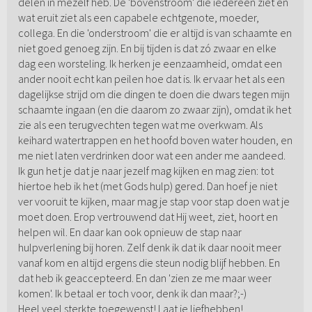
delen in mezelf heb. De 'bovenstroom' die iedereen ziet en
wat eruit ziet als een capabele echtgenote, moeder,
collega. En die 'onderstroom' die er altijd is van schaamte en
niet goed genoeg zijn. En bij tijden is dat zó zwaar en elke
dag een worsteling. Ik herken je eenzaamheid, omdat een
ander nooit echt kan peilen hoe dat is. Ik ervaar het als een
dagelijkse strijd om die dingen te doen die dwars tegen mijn
schaamte ingaan (en die daarom zo zwaar zijn), omdat ik het
zie als een terugvechten tegen wat me overkwam. Als
keihard watertrappen en het hoofd boven water houden, en
me niet laten verdrinken door wat een ander me aandeed.
Ik gun het je dat je naar jezelf mag kijken en mag zien: tot
hiertoe heb ik het (met Gods hulp) gered. Dan hoef je niet
ver vooruit te kijken, maar mag je stap voor stap doen wat je
moet doen. Erop vertrouwend dat Hij weet, ziet, hoort en
helpen wil. En daar kan ook opnieuw de stap naar
hulpverlening bij horen. Zelf denk ik dat ik daar nooit meer
vanaf kom en altijd ergens die steun nodig blijf hebben. En
dat heb ik geaccepteerd. En dan 'zien ze me maar weer
komen'. Ik betaal er toch voor, denk ik dan maar?;-)
Heel veel sterkte toegewenst! Laat je liefhebben!