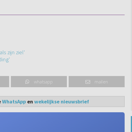
ls zijn ziel'
ding'
whatsapp
mailen
e
WhatsApp
en
wekelijkse nieuwsbrief