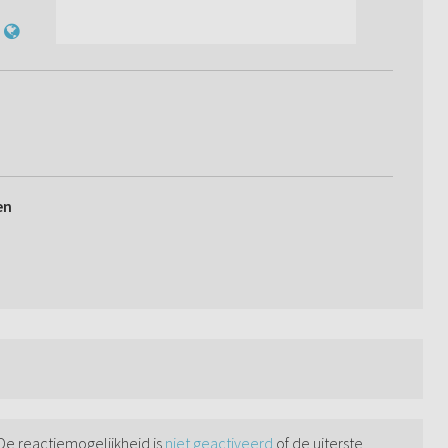
en
 De reactiemogelijkheid is
niet geactiveerd
of de uiterste