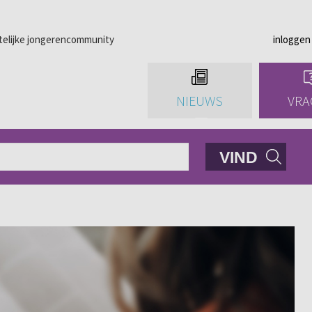
telijke jongerencommunity
inloggen
NIEUWS
VRA
VIND