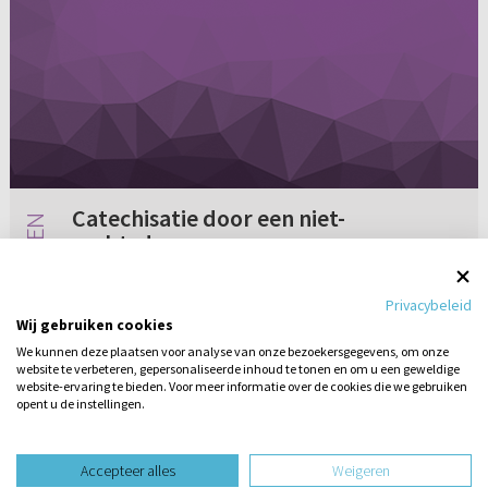
Catechisatie door een niet-
ambtsdrager
Kan onderstaande vraag worden beantwoord
Privacybeleid
door een ambtsdrager uit de Ger. Gem.? Hoe
Wij gebruiken cookies
moeten wij op grond van de Bijbel staan
We kunnen deze plaatsen voor analyse van onze bezoekersgegevens, om onze
tegenover het geven van catechisatie door een
website te verbeteren, gepersonaliseerde inhoud te tonen en om u een geweldige
5 reacties
26-08-2013
niet-ambtsdrager?
website-ervaring te bieden. Voor meer informatie over de cookies die we gebruiken
opent u de instellingen.
Stel hier
een vraag
design website door
Accepteer alles
Weigeren