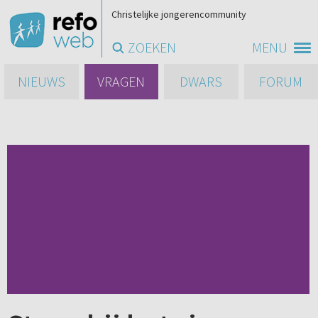
Christelijke jongerencommunity
ZOEKEN
MENU
NIEUWS
VRAGEN
DWARS
FORUM