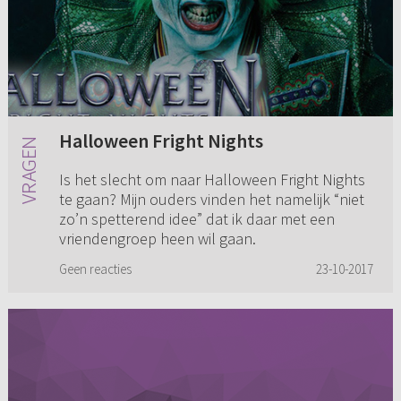
Halloween Fright Nights
Is het slecht om naar Halloween Fright Nights
te gaan? Mijn ouders vinden het namelijk “niet
zo’n spetterend idee” dat ik daar met een
vriendengroep heen wil gaan.
Geen reacties
23-10-2017