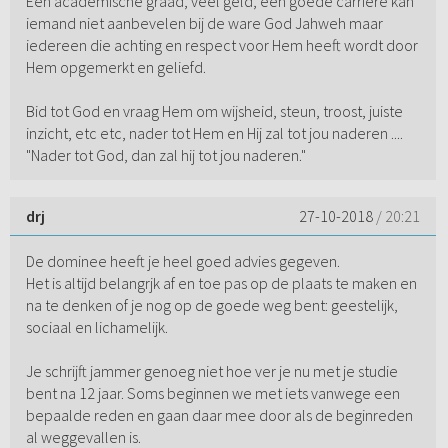
Een academische graad, veel geld, een goede carrière kan
iemand niet aanbevelen bij de ware God Jahweh maar
iedereen die achting en respect voor Hem heeft wordt door
Hem opgemerkt en geliefd.
Bid tot God en vraag Hem om wijsheid, steun, troost, juiste
inzicht, etc etc, nader tot Hem en Hij zal tot jou naderen ....
"Nader tot God, dan zal hij tot jou naderen."
drj
27-10-2018
/ 20:21
De dominee heeft je heel goed advies gegeven.
Het is altijd belangrjk af en toe pas op de plaats te maken en
na te denken of je nog op de goede weg bent: geestelijk,
sociaal en lichamelijk.
Je schrijft jammer genoeg niet hoe ver je nu met je studie
bent na 12 jaar. Soms beginnen we met iets vanwege een
bepaalde reden en gaan daar mee door als de beginreden
al weggevallen is.