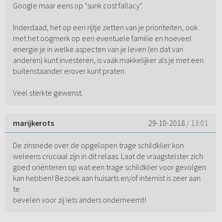
Google maar eens op "sunk cost fallacy".
Inderdaad, het op een rijtje zetten van je prioriteiten, ook
met het oogmerk op een eventuele familie en hoeveel
energie je in welke aspecten van je leven (en dat van
anderen) kunt investeren, is vaak makkelijker als je met een
buitenstaander erover kunt praten.
Veel sterkte gewenst.
marijkerots
29-10-2018
/ 13:01
De zinsnede over de opgelopen trage schildklier kon
weleens cruciaal zijn in dit relaas. Laat de vraagstelster zich
goed oriënteren op wat een trage schildklier voor gevolgen
kan hebben! Bezoek aan huisarts en/of internist is zeer aan
te
bevelen voor zij iets anders onderneemt!