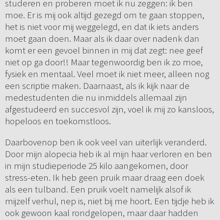
studeren en proberen moet ik nu zeggen: ik ben
moe. Er is mij ook altijd gezegd om te gaan stoppen,
het is niet voor mij weggelegd, en dat ik iets anders
moet gaan doen. Maar als ik daar over nadenk dan
komt er een gevoel binnen in mij dat zegt: nee geef
niet op ga door!! Maar tegenwoordig ben ik zo moe,
fysiek en mentaal. Veel moet ik niet meer, alleen nog
een scriptie maken. Daarnaast, als ik kijk naar de
medestudenten die nu inmiddels allemaal zijn
afgestudeerd en succesvol zijn, voel ik mij zo kansloos,
hopeloos en toekomstloos.
Daarbovenop ben ik ook veel van uiterlijk veranderd.
Door mijn alopecia heb ik al mijn haar verloren en ben
in mijn studieperiode 25 kilo aangekomen, door
stress-eten. Ik heb geen pruik maar draag een doek
als een tulband. Een pruik voelt namelijk alsof ik
mijzelf verhul, nep is, niet bij me hoort. Een tijdje heb ik
ook gewoon kaal rondgelopen, maar daar hadden