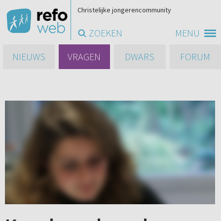
Christelijke jongerencommunity
ZOEKEN
MENU
NIEUWS
VRAGEN
DWARS
FORUM