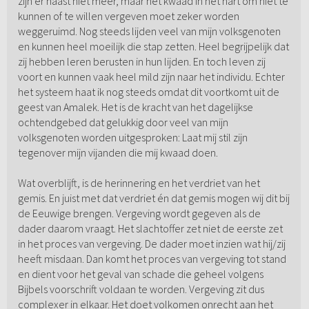
zijn er haast niet meer, maar het kwaad in het hart om niet te
kunnen of te willen vergeven moet zeker worden
weggeruimd. Nog steeds lijden veel van mijn volksgenoten
en kunnen heel moeilijk die stap zetten. Heel begrijpelijk dat
zij hebben leren berusten in hun lijden. En toch leven zij
voort en kunnen vaak heel mild zijn naar het individu. Echter
het systeem haat ik nog steeds omdat dit voortkomt uit de
geest van Amalek. Het is de kracht van het dagelijkse
ochtendgebed dat gelukkig door veel van mijn
volksgenoten worden uitgesproken: Laat mij stil zijn
tegenover mijn vijanden die mij kwaad doen.
Wat overblijft, is de herinnering en het verdriet van het
gemis. En juist met dat verdriet én dat gemis mogen wij dit bij
de Eeuwige brengen. Vergeving wordt gegeven als de
dader daarom vraagt. Het slachtoffer zet niet de eerste zet
in het proces van vergeving. De dader moet inzien wat hij/zij
heeft misdaan. Dan komt het proces van vergeving tot stand
en dient voor het geval van schade die geheel volgens
Bijbels voorschrift voldaan te worden. Vergeving zit dus
complexer in elkaar. Het doet volkomen onrecht aan het