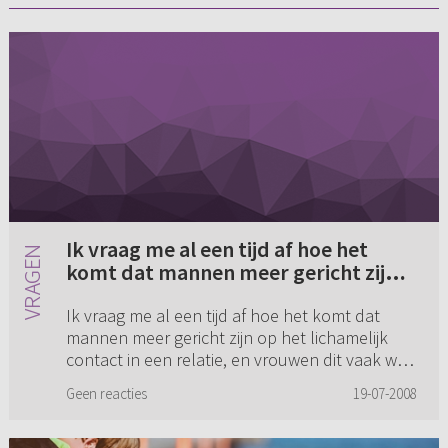
Ik vraag me al een tijd af hoe het
komt dat mannen meer gericht zijn
op het lichamelijk contact in een
Ik vraag me al een tijd af hoe het komt dat
relatie, en vrouwen dit vaak wat
mannen meer gericht zijn op het lichamelijk
minder hebben?! Is hier een
contact in een relatie, en vrouwen dit vaak wat
verklaring voor? (...)
minder hebben?! Is hier een verklaring voor?
Geen reacties
19-07-2008
Waarom zoeken manne...