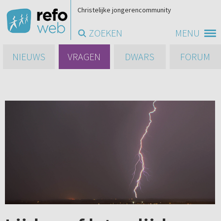
Christelijke jongerencommunity
ZOEKEN
MENU
NIEUWS
VRAGEN
DWARS
FORUM