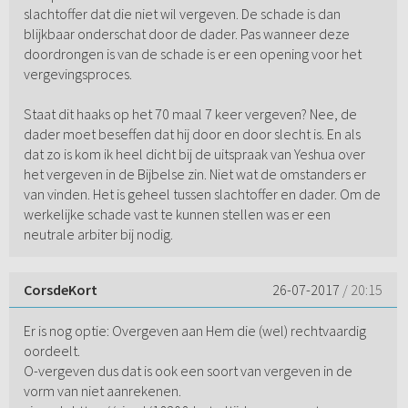
slachtoffer dat die niet wil vergeven. De schade is dan
blijkbaar onderschat door de dader. Pas wanneer deze
doordrongen is van de schade is er een opening voor het
vergevingsproces.
Staat dit haaks op het 70 maal 7 keer vergeven? Nee, de
dader moet beseffen dat hij door en door slecht is. En als
dat zo is kom ik heel dicht bij de uitspraak van Yeshua over
het vergeven in de Bijbelse zin. Niet wat de omstanders er
van vinden. Het is geheel tussen slachtoffer en dader. Om de
werkelijke schade vast te kunnen stellen was er een
neutrale arbiter bij nodig.
CorsdeKort
26-07-2017
/ 20:15
Er is nog optie: Overgeven aan Hem die (wel) rechtvaardig
oordeelt.
O-vergeven dus dat is ook een soort van vergeven in de
vorm van niet aanrekenen.