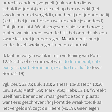
onrecht aandeed, vergeeft (ook zonder diens
schuldbelijdenis) en je je niet op hem wreekt (het
kwade hem niet vergeldt), dan ben jij de lijdende partij
(je blijft het je aantrekken wat de ander je aandeed).
Dat lijkt me juist. Want vergeven is niet: zand erover;
praten we niet meer over. Je blijft het onrecht als een
zware last met je meedragen. Maar innerlijk heb je
vrede. Jezelf wreken geeft een en al onrust.
Ik laat nu volgen wat ik in mijn verklaring van Rom.
12:19 schreef (zie mijn website:
dsdenboer.nl, sub
exegetica, sub Romeinen)/Het lied der liefde
(over
Rom.12:19).
Vgl. Deut. 32:35; Luk. 18:3; 2 Thess. 1:6-8; Hebr. 10:30;
Lev. 19:18; Matth. 5:9; Mark. 9:50; Hebr. 12:14. “Wreekt
uzelf niet, beminden, maar geeft de toorn plaats;
want er is geschreven: 'Mij komt de wraak toe; Ik zal
het vergelden', zegt de Heere (vs. 19). Geen eigen