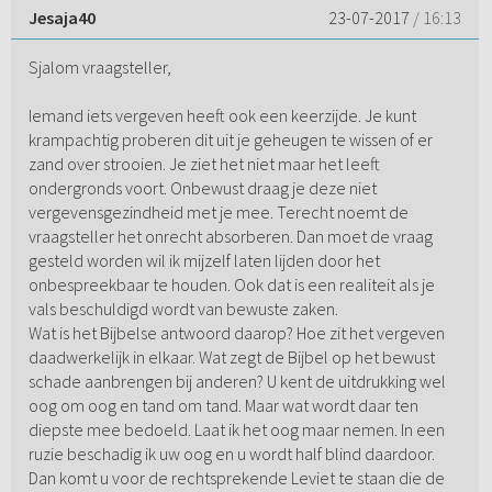
Jesaja40
23-07-2017
/ 16:13
Sjalom vraagsteller,
Iemand iets vergeven heeft ook een keerzijde. Je kunt
krampachtig proberen dit uit je geheugen te wissen of er
zand over strooien. Je ziet het niet maar het leeft
ondergronds voort. Onbewust draag je deze niet
vergevensgezindheid met je mee. Terecht noemt de
vraagsteller het onrecht absorberen. Dan moet de vraag
gesteld worden wil ik mijzelf laten lijden door het
onbespreekbaar te houden. Ook dat is een realiteit als je
vals beschuldigd wordt van bewuste zaken.
Wat is het Bijbelse antwoord daarop? Hoe zit het vergeven
daadwerkelijk in elkaar. Wat zegt de Bijbel op het bewust
schade aanbrengen bij anderen? U kent de uitdrukking wel
oog om oog en tand om tand. Maar wat wordt daar ten
diepste mee bedoeld. Laat ik het oog maar nemen. In een
ruzie beschadig ik uw oog en u wordt half blind daardoor.
Dan komt u voor de rechtsprekende Leviet te staan die de