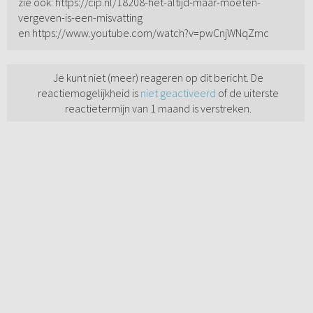
zie ook: https://cip.nl/18208-het-altijd-maar-moeten-
vergeven-is-een-misvatting
en https://www.youtube.com/watch?v=pwCnjWNqZmc
Je kunt niet (meer) reageren op dit bericht. De
reactiemogelijkheid is
niet geactiveerd
of de uiterste
reactietermijn van 1 maand is verstreken.