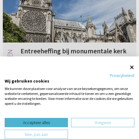
Entreeheffing bij monumentale kerk
Graag zou ik willen weten hoe protestantse
mensen in Nederland denken over het heffen
Privacybeleid
van entreegeld om een monumentale kerk te
Wij gebruiken cookies
kunnen bezoeken. Zelf sta ik te boek als
We kunnen deze plaatsen voor analyse van onze bezoekersgegevens, om onze
katholiek. Ik heb nog een casse...
website te verbeteren, gepersonaliseerde inhoud te tonen en om u een geweldige
3 reacties
19-07-2019
website-ervaring te bieden. Voor meer informatie over de cookies die we gebruiken
opent u de instellingen.
Stel hier
een vraag
design website door
Accepteer alles
Weigeren
website-ontwikkeling door
Nee, pas aan