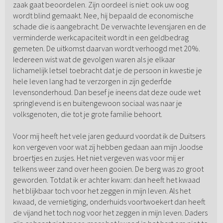
zaak gaat beoordelen. Zijn oordeel is niet: ook uw oog
wordt blind gemaakt. Nee, hij bepaald de economische
schade die is aangebracht. De verwachte levensjaren en de
verminderde werkcapaciteit wordt in een geldbedrag
gemeten. De uitkomst daarvan wordt verhoogd met 20%.
Iedereen wist wat de gevolgen waren als je elkaar
lichamelijk letsel toebracht dat je de persoon in kwestie je
hele leven lang had te verzorgen in zijn gederfde
levensonderhoud. Dan besef je ineens dat deze oude wet
springlevend is en buitengewoon sociaal was naar je
volksgenoten, die tot je grote familie behoort.
Voor mij heeft het vele jaren geduurd voordat ik de Duitsers
kon vergeven voor wat zij hebben gedaan aan mijn Joodse
broertjes en zusjes. Het niet vergeven was voor mij er
telkens weer zand over heen gooien. De berg was zo groot
geworden. Totdat ik er achter kwam: dan heeft het kwaad
het blijkbaar toch voor het zeggen in mijn leven. Als het
kwaad, de vernietiging, onderhuids voortwoekert dan heeft
de vijand het toch nog voor het zeggen in mijn leven. Daders