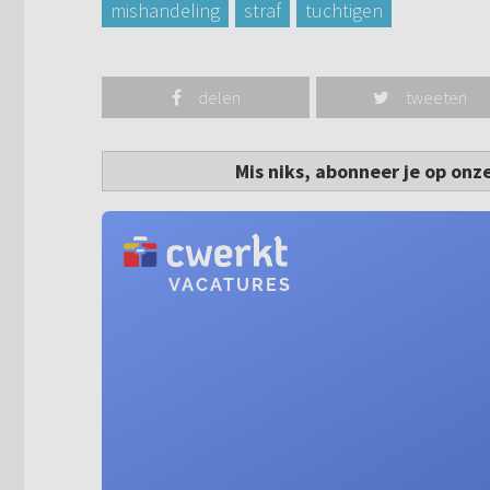
mishandeling
straf
tuchtigen
delen
tweeten
Mis niks, abonneer je op onz