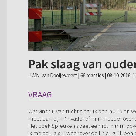
Pak slaag van oude
J.W.N. van Dooijeweert |
66 reacties
| 08-10-2016| 1
VRAAG
Wat vindt u van tuchtiging? Ik ben nu 15 en 
moet dan bij m'n vader of m'n moeder over de
Het boek Spreuken speel een rol in mijn opv
ik me òòk, als ik wèèr over de knie lig! Ik be