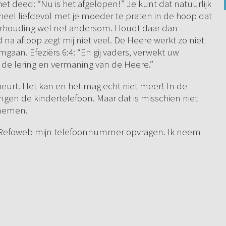
het deed: “Nu is het afgelopen!” Je kunt dat natuurlijk
el liefdevol met je moeder te praten in de hoop dat
e verhouding wel net andersom. Houdt daar dan
 na afloop zegt mij niet veel. De Heere werkt zo niet
gaan. Efeziërs 6:4: “En gij vaders, verwekt uw
n de lering en vermaning van de Heere.”
ebeurt. Het kan en het mag echt niet meer! In de
ingen de kindertelefoon. Maar dat is misschien niet
rnemen.
 bij Refoweb mijn telefoonnummer opvragen. Ik neem