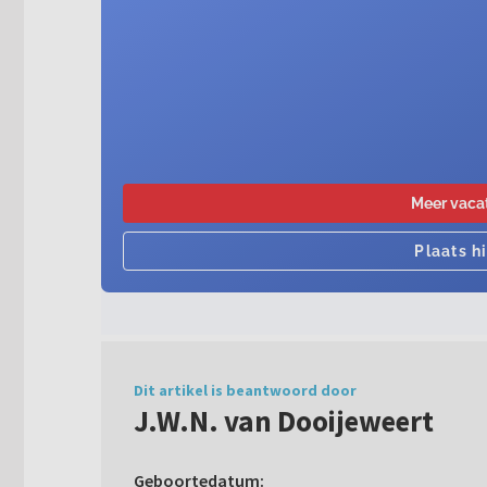
Dit artikel is beantwoord door
J.W.N. van Dooijeweert
Geboortedatum: