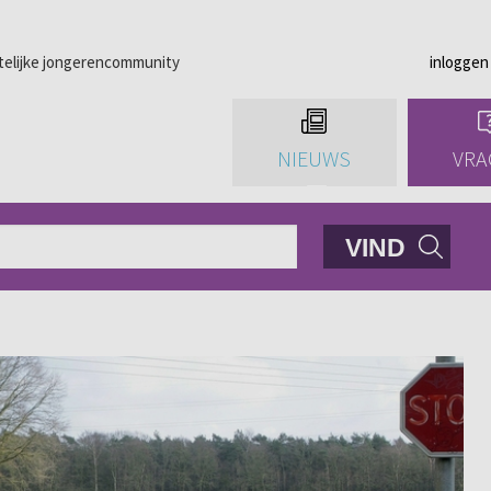
telijke jongerencommunity
inloggen
NIEUWS
VRA
VIND