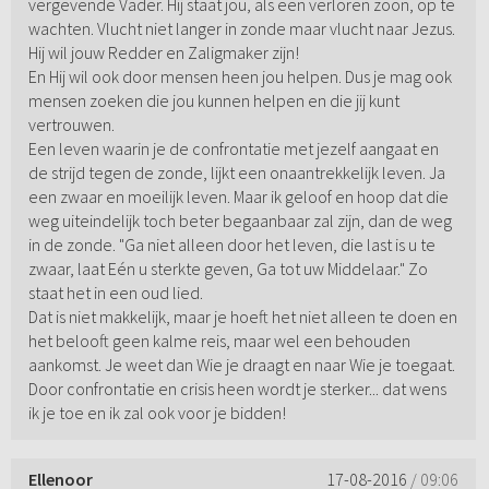
vergevende Vader. Hij staat jou, als een verloren zoon, op te
wachten. Vlucht niet langer in zonde maar vlucht naar Jezus.
Hij wil jouw Redder en Zaligmaker zijn!
En Hij wil ook door mensen heen jou helpen. Dus je mag ook
mensen zoeken die jou kunnen helpen en die jij kunt
vertrouwen.
Een leven waarin je de confrontatie met jezelf aangaat en
de strijd tegen de zonde, lijkt een onaantrekkelijk leven. Ja
een zwaar en moeilijk leven. Maar ik geloof en hoop dat die
weg uiteindelijk toch beter begaanbaar zal zijn, dan de weg
in de zonde. "Ga niet alleen door het leven, die last is u te
zwaar, laat Eén u sterkte geven, Ga tot uw Middelaar." Zo
staat het in een oud lied.
Dat is niet makkelijk, maar je hoeft het niet alleen te doen en
het belooft geen kalme reis, maar wel een behouden
aankomst. Je weet dan Wie je draagt en naar Wie je toegaat.
Door confrontatie en crisis heen wordt je sterker... dat wens
ik je toe en ik zal ook voor je bidden!
Ellenoor
17-08-2016
/ 09:06