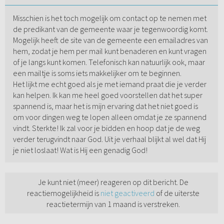
Misschien is het toch mogelijk om contact op te nemen met
de predikant van de gemeente waar je tegenwoordig komt.
Mogelijk heeft de site van de gemeente een emailadres van
hem, zodat je hem per mail kunt benaderen en kunt vragen
of je langs kunt komen. Telefonisch kan natuurlijk ook, maar
een mailtje is soms iets makkelijker om te beginnen.
Het lijkt me echt goed als je met iemand praat die je verder
kan helpen. Ik kan me heel goed voorstellen dat het super
spannend is, maar het is mijn ervaring dat het niet goed is
om voor dingen weg te lopen alleen omdat je ze spannend
vindt. Sterkte! Ik zal voor je bidden en hoop dat je de weg
verder terugvindt naar God. Uit je verhaal blijkt al wel dat Hij
je niet loslaat! Wat is Hij een genadig God!
Je kunt niet (meer) reageren op dit bericht. De
reactiemogelijkheid is
niet geactiveerd
of de uiterste
reactietermijn van 1 maand is verstreken.