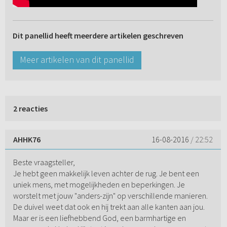
Dit panellid heeft meerdere artikelen geschreven
Meer artikelen van dit panellid
2 reacties
AHHK76
16-08-2016
/ 22:52
Beste vraagsteller,
Je hebt geen makkelijk leven achter de rug. Je bent een
uniek mens, met mogelijkheden en beperkingen. Je
worstelt met jouw "anders-zijn" op verschillende manieren.
De duivel weet dat ook en hij trekt aan alle kanten aan jou.
Maar er is een liefhebbend God, een barmhartige en