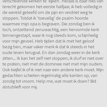
verschillende kerken te ‘kijken’. Helaas is daar niks van
terecht gekomen het eerste halfjaar, ik heb volledig in
de wereld geleefd om de pijn en verdriet weg te
stoppen. Totdat ik 'toevallig' de psalm hoorde
waarmee mijn opa is begraven. Die zondag ben ik
toch, ontzettend zenuwachtig, een hervormde kerk
binnengestapt, waar ik nog steeds kom, schijnheilig
voor mijn gevoel. Heb tijden dat ik met het geloof
bezig ben, maar vaker merk ik dat ik steeds in het
oude leven terugval. En dan zondag weer in de kerk
zitten... Ik kan het zelf niet stoppen, ik durf er niet over
te praten, niet met de dominee niet met mijn ouders.
Ook twijfel ik of ik niet naar een andere kerk moet. Mijn
gedachten schieten regelmatig alle kanten op, van
zondig tot vroom. Help me, wat moet ik doen? Bid
alstublieft voor mij.