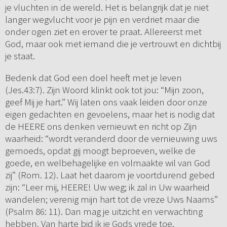
je vluchten in de wereld. Het is belangrijk dat je niet
langer wegvlucht voor je pijn en verdriet maar die
onder ogen ziet en erover te praat. Allereerst met
God, maar ook met iemand die je vertrouwt en dichtbij
je staat.
Bedenk dat God een doel heeft met je leven
(Jes.43:7). Zijn Woord klinkt ook tot jou: “Mijn zoon,
geef Mij je hart.” Wij laten ons vaak leiden door onze
eigen gedachten en gevoelens, maar het is nodig dat
de HEERE ons denken vernieuwt en richt op Zijn
waarheid: “wordt veranderd door de vernieuwing uws
gemoeds, opdat gij moogt beproeven, welke de
goede, en welbehagelijke en volmaakte wil van God
zij” (Rom. 12). Laat het daarom je voortdurend gebed
zijn: “Leer mij, HEERE! Uw weg; ik zal in Uw waarheid
wandelen; verenig mijn hart tot de vreze Uws Naams”
(Psalm 86: 11). Dan mag je uitzicht en verwachting
hebben. Van harte bid ik je Gods vrede toe.