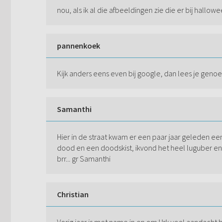
nou, als ik al die afbeeldingen zie die er bij hall
pannenkoek
Kijk anders eens even bij google, dan lees je genoe
Samanthi
Hier in de straat kwam er een paar jaar geleden e
dood en een doodskist, ikvond het heel luguber en
brr... gr Samanthi
Christian