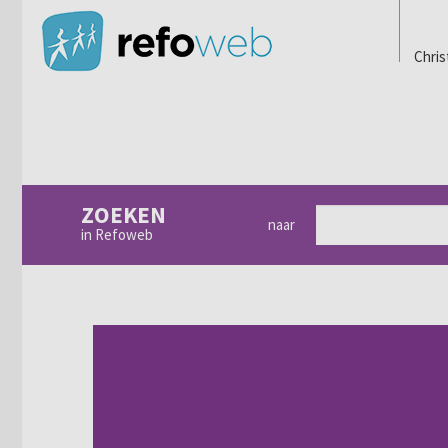
Chris
ZOEKEN
naar
in Refoweb