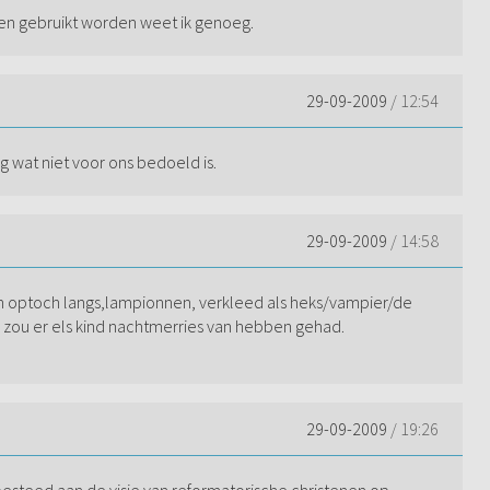
oween gebruikt worden weet ik genoeg.
29-09-2009
/ 12:54
g wat niet voor ons bedoeld is.
29-09-2009
/ 14:58
en optoch langs,lampionnen, verkleed als heks/vampier/de
 zou er els kind nachtmerries van hebben gehad.
29-09-2009
/ 19:26