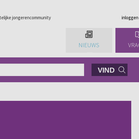
telijke jongerencommunity
inloggen
NIEUWS
VRA
VIND