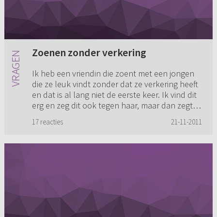
Zoenen zonder verkering
Ik heb een vriendin die zoent met een jongen
die ze leuk vindt zonder dat ze verkering heeft
en dat is al lang niet de eerste keer. Ik vind dit
erg en zeg dit ook tegen haar, maar dan zegt
ze dat God ...
17 reacties
21-11-2011