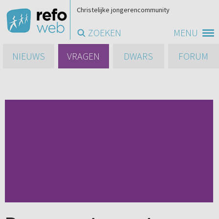
Christelijke jongerencommunity
ZOEKEN
MENU
NIEUWS
VRAGEN
DWARS
FORUM