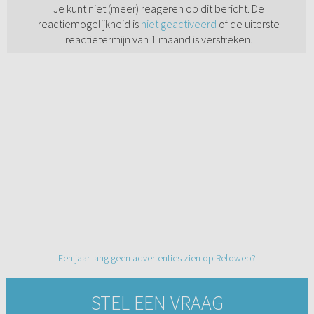
Je kunt niet (meer) reageren op dit bericht. De
reactiemogelijkheid is
niet geactiveerd
of de uiterste
reactietermijn van 1 maand is verstreken.
Een jaar lang geen advertenties zien op Refoweb?
STEL EEN VRAAG