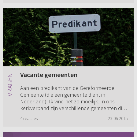
Vacante gemeenten
Aan een predikant van de Gereformeerde
Gemeente (die een gemeente dient in
Nederland). Ik vind het zo moeilijk. In ons
kerkverband zijn verschillende gemeenten die
langere tijd vacant zijn. Veel gemee...
4 reacties
23-06-2015