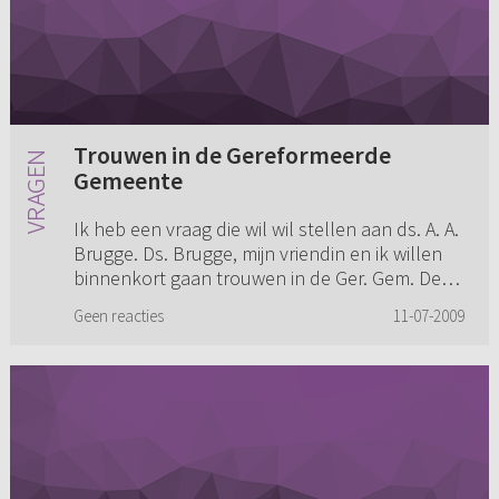
Trouwen in de Gereformeerde
Gemeente
Ik heb een vraag die wil wil stellen aan ds. A. A.
Brugge. Ds. Brugge, mijn vriendin en ik willen
binnenkort gaan trouwen in de Ger. Gem. De
gemeente waar mijn vriendin bij behoort is
Geen reacties
11-07-2009
momenteel vacant...