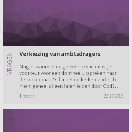
Verkiezing van ambtsdragers
Mag je, wanneer de gemeente vacant is, je
voorkeur voor een dominee uitspreken naar
de kerkenraad? Of moet de kerkenraad zich
hierin geheel alleen laten leiden door God?
Dan nog een andere vraag: Met ...
1 reactie
22-10-2012