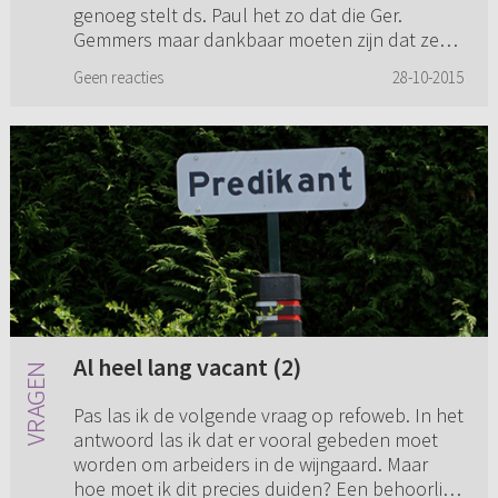
genoeg stelt ds. Paul het zo dat die Ger.
Gemmers maar dankbaar moeten zijn dat ze
naar een andere kerk over stapp...
Geen reacties
28-10-2015
Al heel lang vacant (2)
Pas las ik de volgende vraag op refoweb. In het
antwoord las ik dat er vooral gebeden moet
worden om arbeiders in de wijngaard. Maar
hoe moet ik dit precies duiden? Een behoorlijk