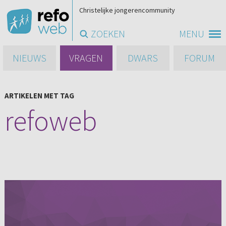
Christelijke jongerencommunity
ZOEKEN
MENU
NIEUWS
VRAGEN
DWARS
FORUM
ARTIKELEN MET TAG
refoweb