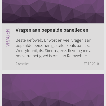
Vragen aan bepaalde panelleden
Beste Refoweb. Er worden veel vragen aan
bepaalde personen gesteld, zoals aan ds.
Vreugdenhil, ds. Simons, enz. Ik vraag me af in
hoeverre het goed is om aan Refoweb te
vragen of een bepaald persoon d...
2 reacties
27-10-2010