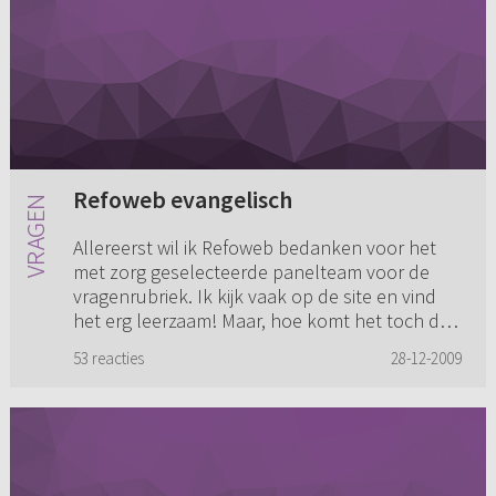
Refoweb evangelisch
Allereerst wil ik Refoweb bedanken voor het
met zorg geselecteerde panelteam voor de
vragenrubriek. Ik kijk vaak op de site en vind
het erg leerzaam! Maar, hoe komt het toch dat
Refoweb zo evangelisch...
53 reacties
28-12-2009