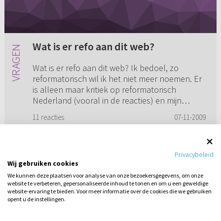
Wat is er refo aan dit web?
Wat is er refo aan dit web? Ik bedoel, zo
reformatorisch wil ik het niet meer noemen. Er
is alleen maar kritiek op reformatorisch
Nederland (vooral in de reacties) en mijn
inziens wordt het met dag er...
11 reacties
07-11-2009
Privacybeleid
Wij gebruiken cookies
1
...
4
5
6
7
8
We kunnen deze plaatsen voor analyse van onze bezoekersgegevens, om onze
website te verbeteren, gepersonaliseerde inhoud te tonen en om u een geweldige
website-ervaring te bieden. Voor meer informatie over de cookies die we gebruiken
opent u de instellingen.