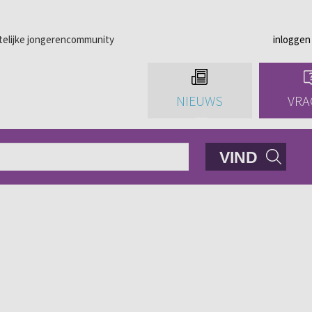
telijke jongerencommunity
inloggen
NIEUWS
VRA
VIND