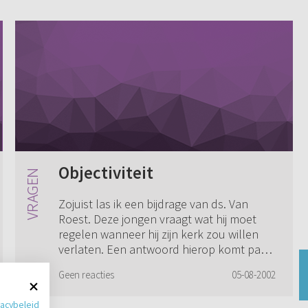
Objectiviteit
Zojuist las ik een bijdrage van ds. Van
Roest. Deze jongen vraagt wat hij moet
regelen wanneer hij zijn kerk zou willen
verlaten. Een antwoord hierop komt pas
aan het eind van de reactie. Die jongen z...
Geen reacties
05-08-2002
vacybeleid