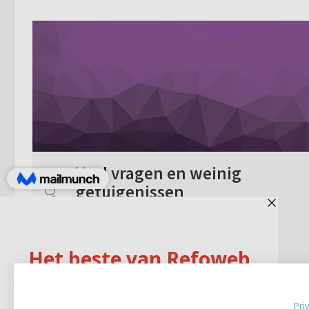
Veel vragen en weinig
getuigenissen
Waarom staan er op Refoweb zo veel
vragen en zo weinig getuigenissen?
Geen reacties
09-05-2006
Pri