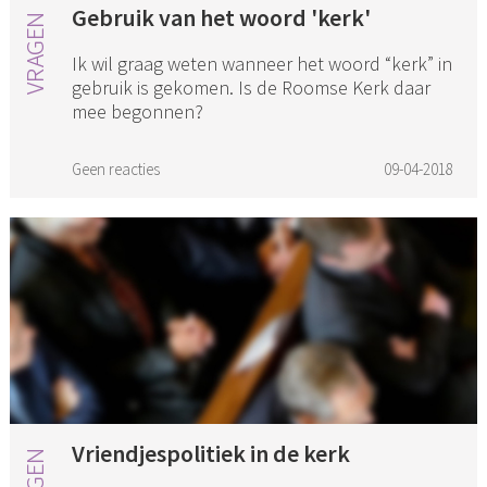
Gebruik van het woord 'kerk'
Ik wil graag weten wanneer het woord “kerk” in
gebruik is gekomen. Is de Roomse Kerk daar
mee begonnen?
Geen reacties
09-04-2018
Vriendjespolitiek in de kerk