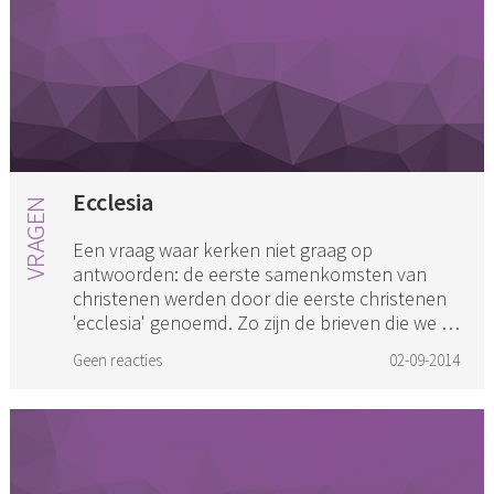
Ecclesia
Een vraag waar kerken niet graag op
antwoorden: de eerste samenkomsten van
christenen werden door die eerste christenen
'ecclesia' genoemd. Zo zijn de brieven die we in
de Bijbel zien staan 'brieven a...
Geen reacties
02-09-2014