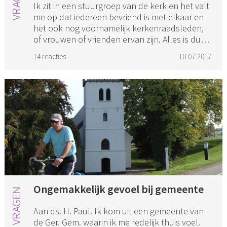
Ik zit in een stuurgroep van de kerk en het valt
me op dat iedereen bevriend is met elkaar en
het ook nog voornamelijk kerkenraadsleden,
of vrouwen of vrienden ervan zijn. Alles is dus
al besproken vo...
14 reacties
10-07-2017
Ongemakkelijk gevoel bij gemeente
Aan ds. H. Paul. Ik kom uit een gemeente van
de Ger. Gem. waarin ik me redelijk thuis voel.