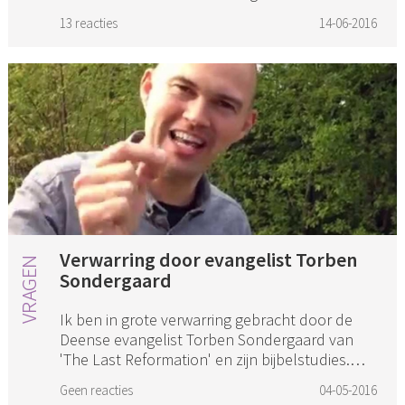
volkomen gelijk. Ik denk dat u ook zo denkt. Ik
13 reacties
14-06-2016
heb eigenlijk al be...
Verwarring door evangelist Torben
Sondergaard
Ik ben in grote verwarring gebracht door de
Deense evangelist Torben Sondergaard van
'The Last Reformation' en zijn bijbelstudies.
Deze Torben Sondergaard zegt dat de kerk en
Geen reacties
04-05-2016
wij terug moeten naar zoa...