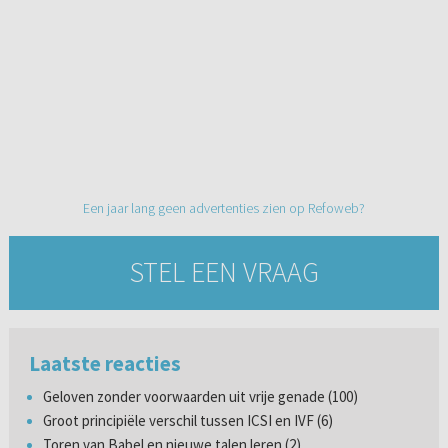
Een jaar lang geen advertenties zien op Refoweb?
STEL EEN VRAAG
Laatste reacties
Geloven zonder voorwaarden uit vrije genade (100)
Groot principiële verschil tussen ICSI en IVF (6)
Toren van Babel en nieuwe talen leren (2)