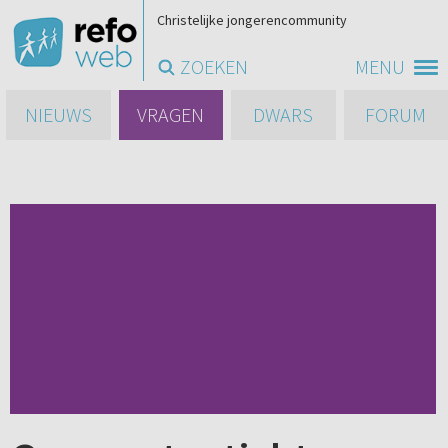
Christelijke jongerencommunity
ZOEKEN
MENU
NIEUWS
VRAGEN
DWARS
FORUM