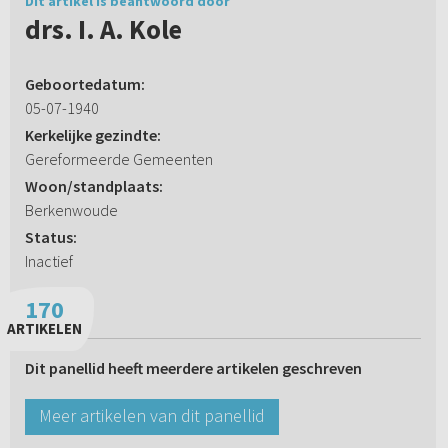
Dit artikel is beantwoord door
drs. I. A. Kole
Geboortedatum:
05-07-1940
Kerkelijke gezindte:
Gereformeerde Gemeenten
Woon/standplaats:
Berkenwoude
Status:
Inactief
170
ARTIKELEN
Dit panellid heeft meerdere artikelen geschreven
Meer artikelen van dit panellid