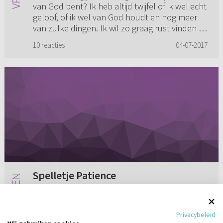
van God bent? Ik heb altijd twijfel of ik wel echt
geloof, of ik wel van God houdt en nog meer
van zulke dingen. Ik wil zo graag rust vinden in
Jezus. Het ...
10 reacties
04-07-2017
Spelletje Patience
Ik heb wel eens gehoord dat kaarten verkeerd
is. Geldt dit ook voor het spelletje Patience?
Privacybeleid
Het lijkt me zo onschuldig. Of kun je het beter