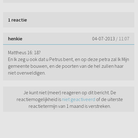
1 reactie
henkie
04-07-2013
/ 11:07
Mattheus 16: 18?
En Ik zeg u ook dat u Petrus bent, en op deze petra zal Ik Mijn
gemeente bouwen, en de poorten van de hel zullen haar
niet overweldigen.
Je kunt niet (meer) reageren op dit bericht. De
reactiemogelijkheid is
niet geactiveerd
of de uiterste
reactietermijn van 1 maand is verstreken.