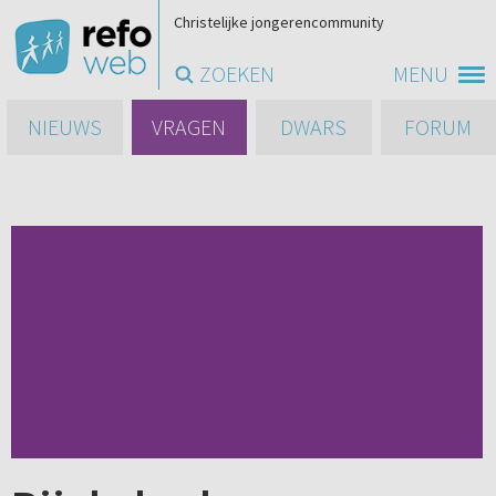
Christelijke jongerencommunity
ZOEKEN
MENU
NIEUWS
VRAGEN
DWARS
FORUM