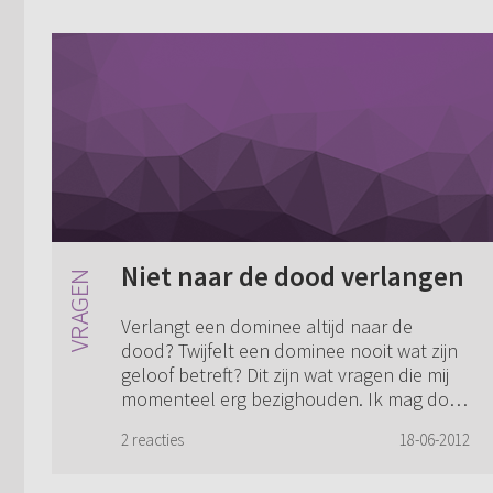
Niet naar de dood verlangen
Verlangt een dominee altijd naar de
dood? Twijfelt een dominee nooit wat zijn
geloof betreft? Dit zijn wat vragen die mij
momenteel erg bezighouden. Ik mag door
genade geloven dat God mijn zonden
2 reacties
18-06-2012
verg...