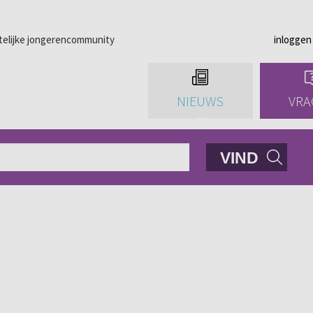
telijke jongerencommunity
inloggen
NIEUWS
VRA
VIND