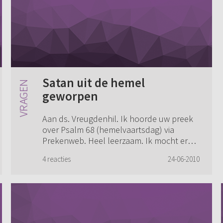
Satan uit de hemel
geworpen
Aan ds. Vreugdenhil. Ik hoorde uw preek
over Psalm 68 (hemelvaartsdag) via
Prekenweb. Heel leerzaam. Ik mocht er
veel aan hebben. Ik heb er één vraag over.
4 reacties
24-06-2010
Wat bedoelt u met uw uitspraak dat satan
de...