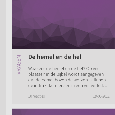
De hemel en de hel
Waar zijn de hemel en de hel? Op veel
plaatsen in de Bijbel wordt aangegeven
dat de hemel boven de wolken is. Ik heb
de indruk dat mensen in een ver verleden
dachten dat de aarde plat was (vier
hoeken...
10 reacties
18-05-2012