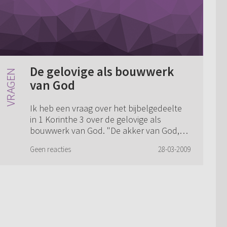
De gelovige als bouwwerk
van God
Ik heb een vraag over het bijbelgedeelte
in 1 Korinthe 3 over de gelovige als
bouwwerk van God. "De akker van God,
het bouwwerk van God bent u.
Geen reacties
28-03-2009
Overeenkomstig de genade van God die
mij gegeven is, heb...