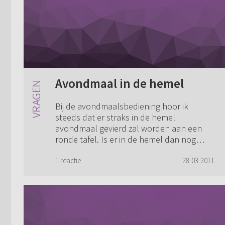
Avondmaal in de hemel
Bij de avondmaalsbediening hoor ik
steeds dat er straks in de hemel
avondmaal gevierd zal worden aan een
ronde tafel. Is er in de hemel dan nog
steeds avondmaal? En waar staat dat het
een ronde tafel ...
1 reactie
28-03-2011