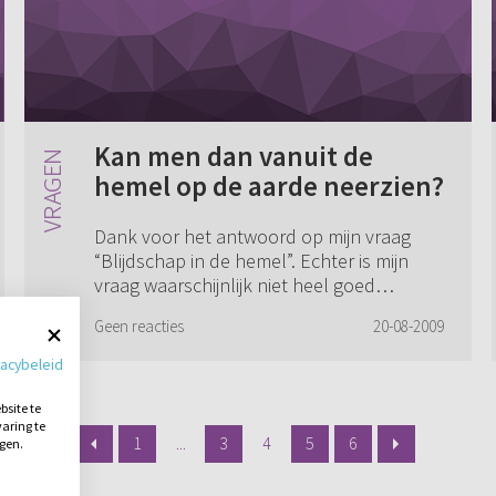
Kan men dan vanuit de
hemel op de aarde neerzien?
Dank voor het antwoord op mijn vraag
“Blijdschap in de hemel”. Echter is mijn
vraag waarschijnlijk niet heel goed
begrepen. N.a.v. Lukas 15 is mijn vraag:
Geen reacties
20-08-2009
Kan men dan vanuit de hemel op de
aarde neerz...
vacybeleid
site te
aring te
1
...
3
4
5
6
ngen.