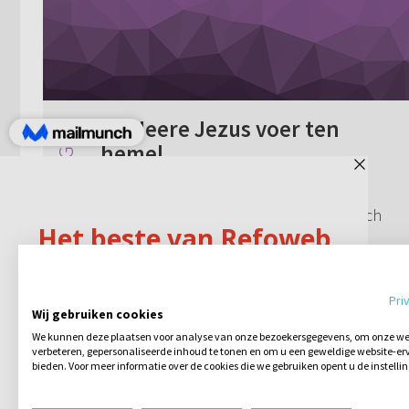
De Heere Jezus voer ten
hemel
De Heere Jezus voer ten hemel, met
hemelvaart. De zon en de hemel zijn toch
duizenden lichtjaren van de aarde
verwijderd? Deed de Heere Jezus er ook
Geen reacties
02-06-2010
zo lang over?
Pri
Wij gebruiken cookies
We kunnen deze plaatsen voor analyse van onze bezoekersgegevens, om onze web
verbeteren, gepersonaliseerde inhoud te tonen en om u een geweldige website-erv
bieden. Voor meer informatie over de cookies die we gebruiken opent u de instelli