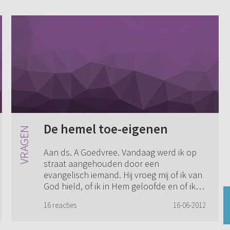
De hemel toe-eigenen
Aan ds. A Goedvree. Vandaag werd ik op
straat aangehouden door een
evangelisch iemand. Hij vroeg mij of ik van
God hield, of ik in Hem geloofde en of ik
de Heilige Geest in m'n hart had
16 reacties
16-06-2012
ontvangen. Die...