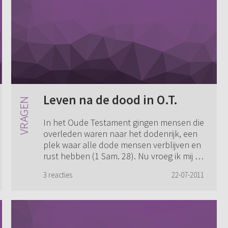
Leven na de dood in O.T.
In het Oude Testament gingen mensen die
overleden waren naar het dodenrijk, een
plek waar alle dode mensen verblijven en
rust hebben (1 Sam. 28). Nu vroeg ik mij af
waar in het Oude Testament over een...
3 reacties
22-07-2011