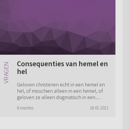
Consequenties van hemel en
hel
Geloven christenen echt in een hemel en
hel, of misschien alleen in een hemel, of
geloven ze alleen dogmatisch in een
hemel en hel? (het staat in de Bijbel
6 reacties
18-01-2012
dus...). Als christenen echt in een hemel
en...