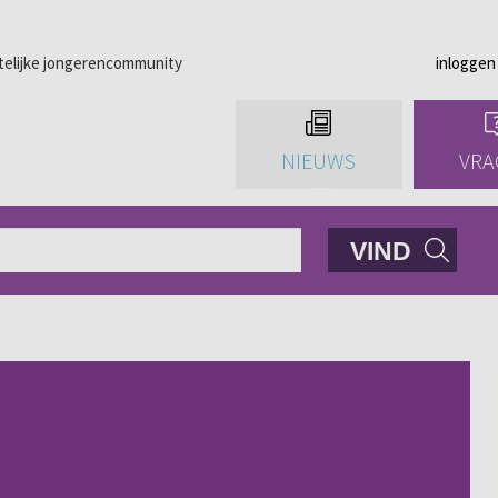
telijke jongerencommunity
inloggen
NIEUWS
VRA
VIND