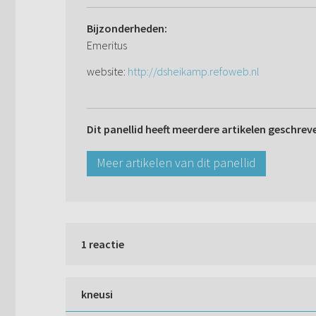
Bijzonderheden:
Emeritus
website:
http://dsheikamp.refoweb.nl
Dit panellid heeft meerdere artikelen geschrev
Meer artikelen van dit panellid
1 reactie
kneusi