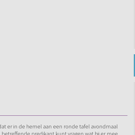
 dat er in de hemel aan een ronde tafel avondmaal
e betreffende predikant kunt vragen wat hij er mee