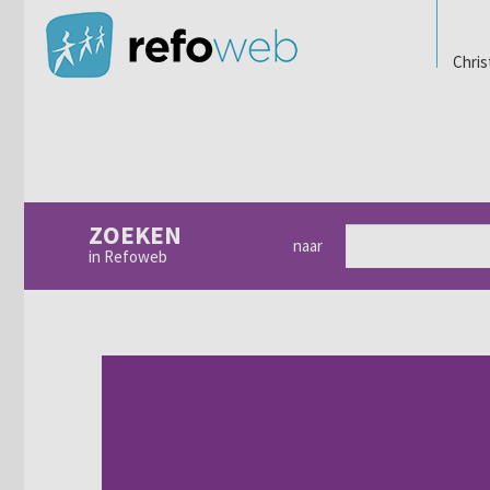
Chris
ZOEKEN
naar
in Refoweb