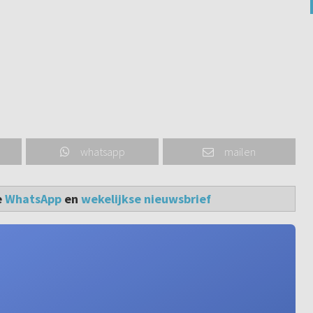
whatsapp
mailen
e
WhatsApp
en
wekelijkse nieuwsbrief