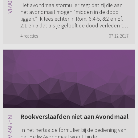
Het avondmaalsformulier zegt dat zij die aan
het avondmaal mogen “midden in de dood
liggen.” Ik lees echter in Rom. 6:4-5, 8:2 en Ef.
2:1 en 5 dat als je gelooft de dood verleden tijd
is. Het nieuwe l...
4 reacties
07-12-2017
Rookverslaafden niet aan Avondmaal
In het hertaalde formulier bij de bediening van
het Heilig Avondmaal wordt bij de