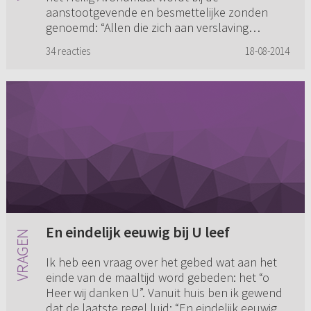
aanstootgevende en besmettelijke zonden
genoemd: “Allen die zich aan verslaving
overgeven en van het genot hun god mak...
34 reacties
18-08-2014
En eindelijk eeuwig bij U leef
Ik heb een vraag over het gebed wat aan het
einde van de maaltijd word gebeden: het “o
Heer wij danken U”. Vanuit huis ben ik gewend
dat de laatste regel luid: “En eindelijk eeuwig