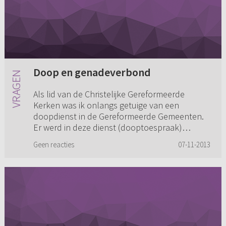
Doop en genadeverbond
Als lid van de Christelijke Gereformeerde
Kerken was ik onlangs getuige van een
doopdienst in de Gereformeerde Gemeenten.
Er werd in deze dienst (dooptoespraak)
nadruk gelegd op de tweeverbondenleer. ...
Geen reacties
07-11-2013