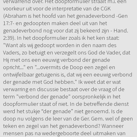
verwarrend over. Het doopformulier straalt m.i. een
voorkeur uit voor de interpretatie van de CGK
(Abraham is het hoofd van het genadeverbond -Gen
17:7- en gedoopten maken deel uit van het
genadeverbond nog voor dat zij bekeerd zijn - Hand.
2:39). In het doopformulier zoals ik het ken staat:
"Want als wij gedoopt worden in den naam des
Vaders, zo betuigt en verzegelt ons God de Vader, dat
Hij met ons een eeuwig verbond der genade
opricht..." en "...overmits de Doop een zegel en
ontwijfelbaar getuigenis is, dat wij een eeuwig verbond
der genade met God hebben." Ik weet dat er wat
verwarring en discussie bestaat over de vraag of de
term "verbond der genade" oorspronkelijk in het
doopformulier staat of niet. In de betreffende dienst
werd het stukje “der genade” niet genoemd. Is de
doop nu volgens de leer van de Ger. Gem. wel of geen
teken en zegel van het genadeverbond? Wanneer
mensen pas na wedergeboorte deel uitmaken van