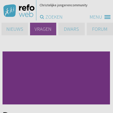
Christelijke jongerencommunity
ZOEKEN
MENU
NIEUWS
VRAGEN
DWARS
FORUM