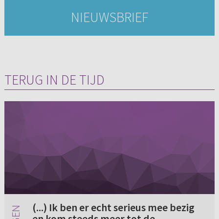
NIEUWSBRIEF
TERUG IN DE TIJD
(...) Ik ben er echt serieus mee bezig
en kom steeds meer tot de