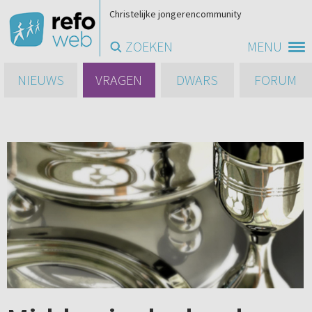
Christelijke jongerencommunity
ZOEKEN
MENU
NIEUWS
VRAGEN
DWARS
FORUM