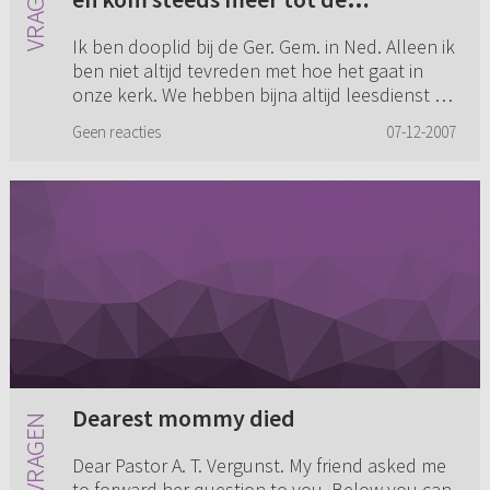
ontdekking dat ik me in die kerk veel
Ik ben dooplid bij de Ger. Gem. in Ned. Alleen ik
beter kan vinden! (...)
ben niet altijd tevreden met hoe het gaat in
onze kerk. We hebben bijna altijd leesdienst en
de preken die worden gelezen zijn vaak oud en
Geen reacties
07-12-2007
moeilijk te...
Dearest mommy died
Dear Pastor A. T. Vergunst. My friend asked me
to forward her question to you. Below you can