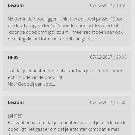
Lecram
07-12-2017
/ 18:56
Midden in de dood liggen klinkt dan ook best passief. "Door
de dood aangevallen" of "door de dood achtervolgd" of
"door de dood omringd" zou m.i. meer recht doen aan ook
de uitleg die het formulier er zelf aan geeft.
HP89
07-12-2017
/ 20:08
Tot dat je er achterkomt dat als het van jezelf moet komen
echt midden in de dood ligt.
Maar Gode zij dank etc....
Lecram
07-12-2017
/ 21:05
@HP89
Het gaat er niet om dat je er achter komt dat je midden in de
dood ligt. Het gaat er om dat je erachter komt dat je met