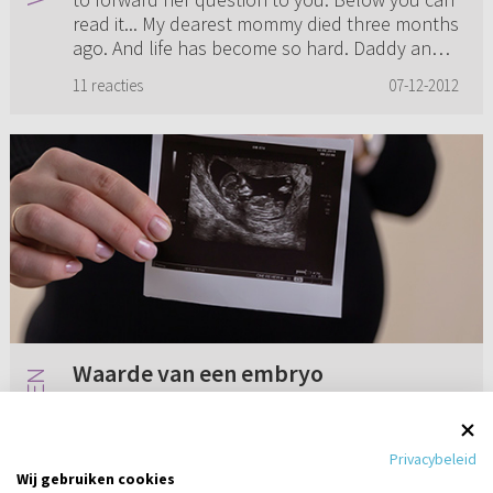
read it... My dearest mommy died three months
ago. And life has become so hard. Daddy and I
are taking care...
11 reacties
07-12-2012
Waarde van een embryo
Als christen geloof ik in God de Schepper van
hemel en aarde. Ik geloof dat God de
Privacybeleid
Schepper is van al het leven. Wat is voor God
Wij gebruiken cookies
de waarde van een embryo/foetus? Heeft deze