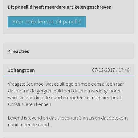
Dit panellid heeft meerdere artikelen geschreven
Meer artikelen van dit panellid
4 reacties
Johangroen
07-12-2017
/ 17:48
Vraagsteller, mooi wat ds uitlegd en mee eens alleen raar
dat men in de gergem ook leert dat men wedergeboren
word en dan diep de dood in moeten en misschien ooot
Christus leren kennen.
Levend is levend en dat is leven uit Christus en dat betekent
nooit meer de dood.