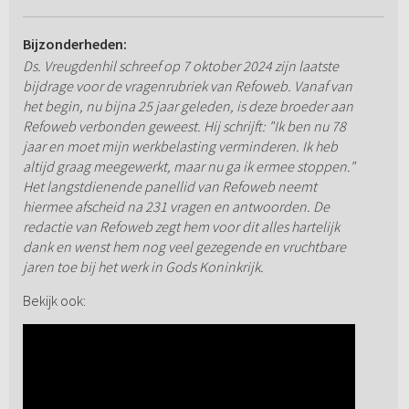
Bijzonderheden:
Ds. Vreugdenhil schreef op 7 oktober 2024 zijn laatste
bijdrage voor de vragenrubriek van Refoweb. Vanaf van
het begin, nu bijna 25 jaar geleden, is deze broeder aan
Refoweb verbonden geweest. Hij schrijft: "Ik ben nu 78
jaar en moet mijn werkbelasting verminderen. Ik heb
altijd graag meegewerkt, maar nu ga ik ermee stoppen."
Het langstdienende panellid van Refoweb neemt
hiermee afscheid na 231 vragen en antwoorden. De
redactie van Refoweb zegt hem voor dit alles hartelijk
dank en wenst hem nog veel gezegende en vruchtbare
jaren toe bij het werk in Gods Koninkrijk.
Bekijk ook: