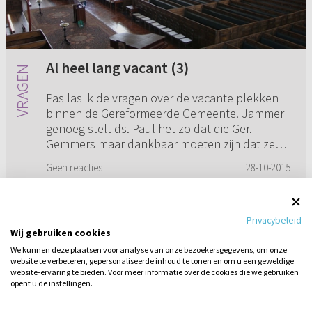
Al heel lang vacant (3)
Pas las ik de vragen over de vacante plekken
binnen de Gereformeerde Gemeente. Jammer
genoeg stelt ds. Paul het zo dat die Ger.
Gemmers maar dankbaar moeten zijn dat ze
naar een andere kerk over stapp...
Geen reacties
28-10-2015
Privacybeleid
Wij gebruiken cookies
1
2
3
4
We kunnen deze plaatsen voor analyse van onze bezoekersgegevens, om onze
website te verbeteren, gepersonaliseerde inhoud te tonen en om u een geweldige
website-ervaring te bieden. Voor meer informatie over de cookies die we gebruiken
opent u de instellingen.