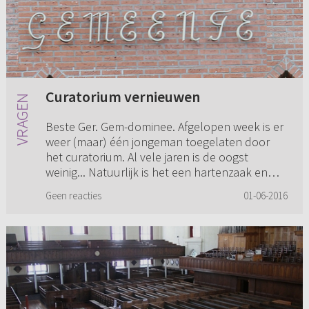
Curatorium vernieuwen
Beste Ger. Gem-dominee. Afgelopen week is er
weer (maar) één jongeman toegelaten door
het curatorium. Al vele jaren is de oogst
weinig... Natuurlijk is het een hartenzaak en
mogen we daar (niet te sne...
Geen reacties
01-06-2016