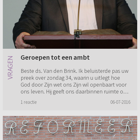
Geroepen tot een ambt
Beste ds. Van den Brink. Ik beluisterde pas uw
preek over zondag 34, waarin u uitlegt hoe
God door Zijn wet ons Zijn wil openbaart voor
ons leven. Hij geeft ons daarbinnen ruimte om
zelf keuzes te mak...
1 reactie
06-07-2016