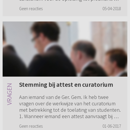
kerkelijke vereisten zijn dat je minimaal één jaar
Geen reacties
05-04-2018
belijdend lid bent van de...
Stemming bij attest en curatorium
Aan iemand van de Ger. Gem. Ik heb twee
vragen over de werkwijze van het curatorium
met betrekking tot de toelating van studenten.
1. Wanneer iemand een attest aanvraagt bij de
kerkenraad, wordt in de...
Geen reacties
01-06-2017