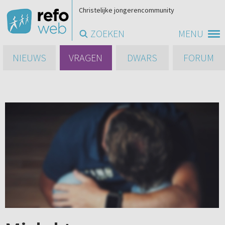
Christelijke jongerencommunity
ZOEKEN
MENU
NIEUWS
VRAGEN
DWARS
FORUM