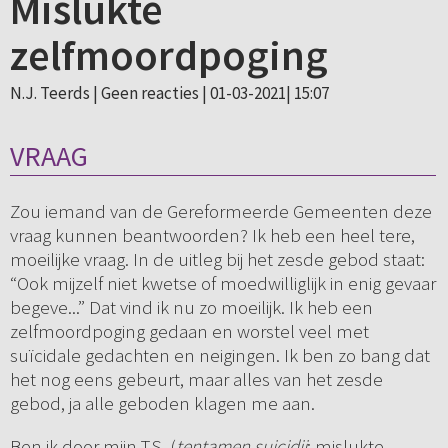
Mislukte
zelfmoordpoging
N.J. Teerds |
Geen reacties
| 01-03-2021| 15:07
VRAAG
Zou iemand van de Gereformeerde Gemeenten deze
vraag kunnen beantwoorden? Ik heb een heel tere,
moeilijke vraag. In de uitleg bij het zesde gebod staat:
“Ook mijzelf niet kwetse of moedwilliglijk in enig gevaar
begeve...” Dat vind ik nu zo moeilijk. Ik heb een
zelfmoordpoging gedaan en worstel veel met
suïcidale gedachten en neigingen. Ik ben zo bang dat
het nog eens gebeurt, maar alles van het zesde
gebod, ja alle geboden klagen me aan.
Ben ik door mijn T.S. (
tentamen suicidii
; mislukte