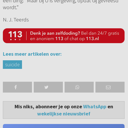
één ding: “Maar bij U is vergeving, opdat Gij gevreesd
wordt.”
N. J. Teerds
Lees meer artikelen over:
suicide
Mis niks, abonneer je op onze
WhatsApp
en
wekelijkse nieuwsbrief