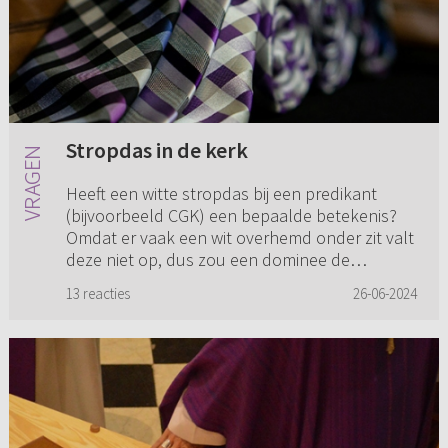
Stropdas in de kerk
Heeft een witte stropdas bij een predikant
(bijvoorbeeld CGK) een bepaalde betekenis?
Omdat er vaak een wit overhemd onder zit valt
deze niet op, dus zou een dominee de
stropdas net zo goed weg kunnen...
13 reacties
26-06-2024