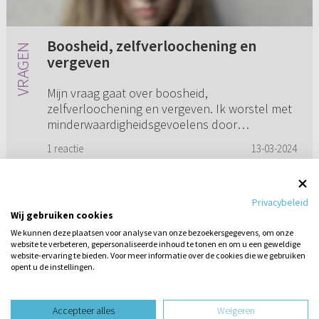
Boosheid, zelfverloochening en
vergeven
Mijn vraag gaat over boosheid,
zelfverloochening en vergeven. Ik worstel met
minderwaardigheidsgevoelens door
emotioneel misbruik (manipuleren,
1 reactie
13-03-2024
bekritiseren en mij behandelen als
minderwaardig). Ik he...
Privacybeleid
Wij gebruiken cookies
1
2
3
4
5
...
10
We kunnen deze plaatsen voor analyse van onze bezoekersgegevens, om onze
website te verbeteren, gepersonaliseerde inhoud te tonen en om u een geweldige
website-ervaring te bieden. Voor meer informatie over de cookies die we gebruiken
opent u de instellingen.
Stel hier
een vraag
design website door
Accepteer alles
Weigeren