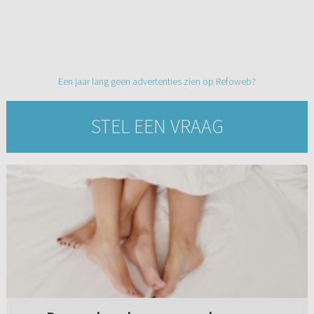
Een jaar lang geen advertenties zien op Refoweb?
STEL EEN VRAAG