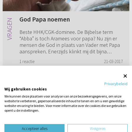
God Papa noemen
Beste HHK/CGK-dominee. De Bijbelse term
“Abba” is toch Aramees voor papa? Nu zijn er
mensen die God in plaats van Vader met Papa
aanspreken. Enerzijds klinkt mij dit bijna
oneerbiedig in de oren, maar...
1 reactie
21-03-2017
Privacybeleid
Wij gebruiken cookies
1
...
3
4
5
6
...
10
We kunnen deze plaatsen voor analyse van onze bezoekersgegevens, om onze
website te verbeteren, gepersonaliseerde inhoud te tonen en om u een geweldige
website-ervaring te bieden. Voor meer informatie over de cookies die we gebruiken
opent u de instellingen.
Stel hier
een vraag
design website door
Accepteer alles
Weigeren