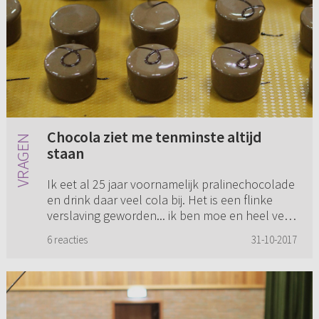
Chocola ziet me tenminste altijd
staan
Ik eet al 25 jaar voornamelijk pralinechocolade
en drink daar veel cola bij. Het is een flinke
verslaving geworden... ik ben moe en heel veel
aangekomen. Veel jaren therapie gehad
6 reacties
31-10-2017
(slechte jeugd, ince...