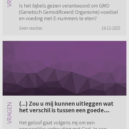
Is het bijbels gezien verantwoord om GMO
(Genetisch Gemodificeerd Organisme)-voedsel
en voeding met E-nummers te eten?
Geen reacties
16-12-2025
(...) Zou u mij kunnen uitleggen wat
het verschil is tussen een goede
persoonlijke verhouding met God en
Het geloof gaat volgens mij om een
een mystieke verhouding met God?
persoonlijke verhouding met God. In een