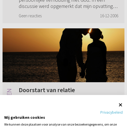
discussie werd opgemerkt dat mijn opvatting
mystiek zou zijn. Dat woord heb ik later
Geen reacties
16-12-2006
opgezocht in het woordenboek. De beteken...
Doorstart van relatie
Ik zit met het volgende. Heb met een lieve
jongen contact. We hebben verkering gehad,
Privacybeleid
maar dat is uitgegaan door omstandigheden.
Wij gebruiken cookies
We wilden dit graag herstellen. We hadden
We kunnen deze plaatsen voor analyse van onze bezoekersgegevens, om onze