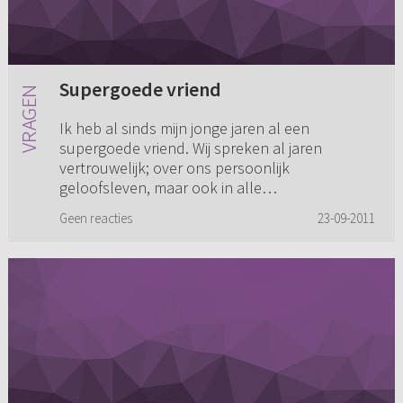
Supergoede vriend
Ik heb al sinds mijn jonge jaren al een
supergoede vriend. Wij spreken al jaren
vertrouwelijk; over ons persoonlijk
geloofsleven, maar ook in alle
omstandigheden zijn wij elkaars steun en
Geen reacties
23-09-2011
toeverlaat. ...