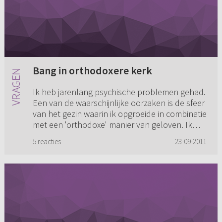
Bang in orthodoxere kerk
Ik heb jarenlang psychische problemen gehad.
Een van de waarschijnlijke oorzaken is de sfeer
van het gezin waarin ik opgroeide in combinatie
met een 'orthodoxe' manier van geloven. Ik
heb door de jare...
5 reacties
23-09-2011