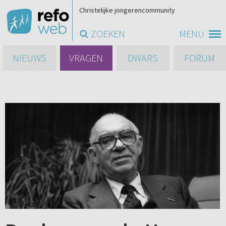
Christelijke jongerencommunity
ZOEKEN
MENU
NIEUWS
VRAGEN
DWARS
FORUM