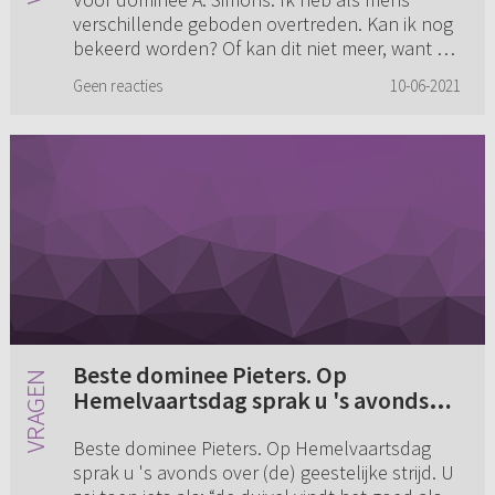
verschillende geboden overtreden. Kan ik nog
bekeerd worden? Of kan dit niet meer, want als
je leest in 1 Johannes 3:4: Ieder die de zonde
Geen reacties
10-06-2021
doet, doet ook de w...
Beste dominee Pieters. Op
Hemelvaartsdag sprak u 's avonds
over (de) geestelijke strijd (...)
Beste dominee Pieters. Op Hemelvaartsdag
sprak u 's avonds over (de) geestelijke strijd. U