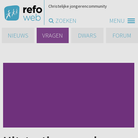
Christelijke jongerencommunity
ZOEKEN
MENU
NIEUWS
VRAGEN
DWARS
FORUM