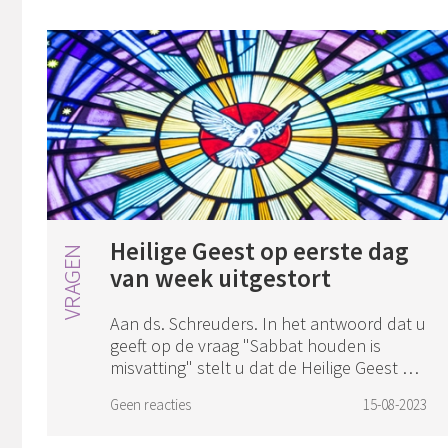
Heilige Geest op eerste dag
van week uitgestort
Aan ds. Schreuders. In het antwoord dat u
geeft op de vraag "Sabbat houden is
misvatting" stelt u dat de Heilige Geest op
de eerste dag van de week is uitgestort.
Geen reacties
15-08-2023
Volgens mij is dat echter op vrijda...