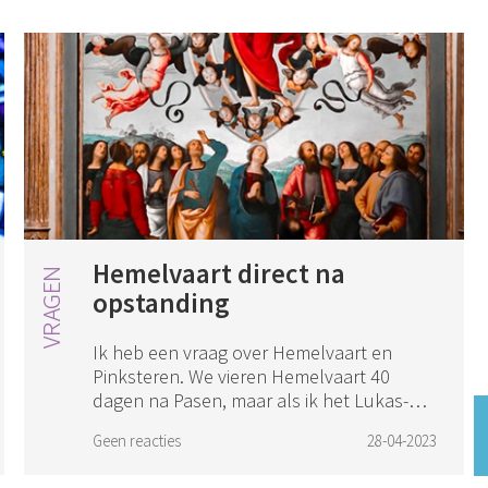
Hemelvaart direct na
opstanding
Ik heb een vraag over Hemelvaart en
Pinksteren. We vieren Hemelvaart 40
dagen na Pasen, maar als ik het Lukas-
evangelie lees, komt het op mij over dat
Geen reacties
28-04-2023
Jezus diezelfde dag al naar de hemel is
opgevar...