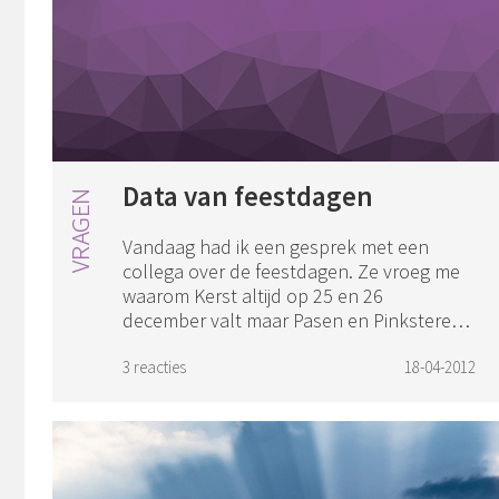
Data van feestdagen
Vandaag had ik een gesprek met een
collega over de feestdagen. Ze vroeg me
waarom Kerst altijd op 25 en 26
december valt maar Pasen en Pinksteren
altijd op zondag/maandag is en wisselt
qua week (nu be...
3 reacties
18-04-2012