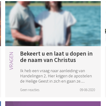
Bekeert u en laat u dopen in
de naam van Christus
Ik heb een vraag naar aanleiding van
Handelingen 2. Hier krijgen de apostelen
de Heilige Geest in zich en gaan ze
profeteren in andere talen. De Joden
Geen reacties
09-06-2020
zeggen: ze zullen wel dronken zijn. Na de
toespra...