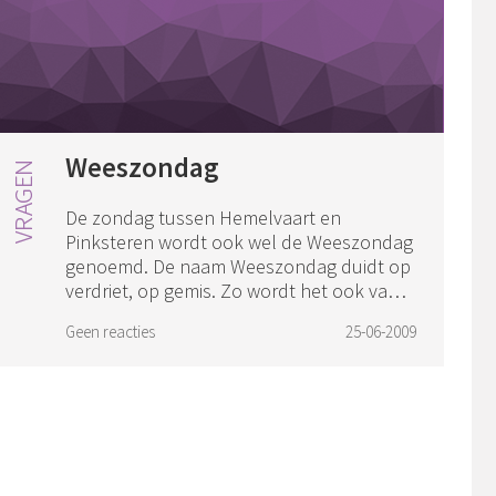
Weeszondag
De zondag tussen Hemelvaart en
Pinksteren wordt ook wel de Weeszondag
genoemd. De naam Weeszondag duidt op
verdriet, op gemis. Zo wordt het ook vaak
in preek aangehaald: de discipelen zijn
Geen reacties
25-06-2009
alles kwijt...