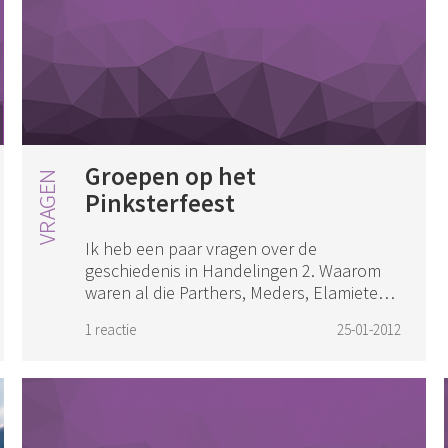
Groepen op het
Pinksterfeest
Ik heb een paar vragen over de
geschiedenis in Handelingen 2. Waarom
waren al die Parthers, Meders, Elamieten,
enz in Jeruzalem? Was dit gebruikelijk
1 reactie
25-01-2012
voor het Pinksterfeest? Waren dit joden
die -om he...