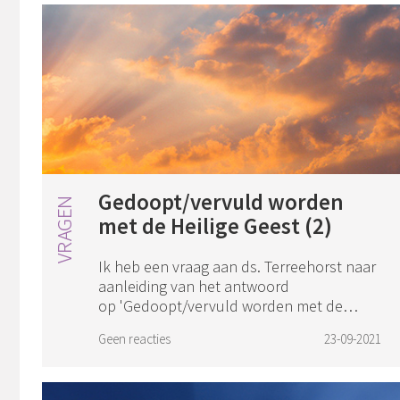
Gedoopt/vervuld worden
met de Heilige Geest (2)
Ik heb een vraag aan ds. Terreehorst naar
aanleiding van het antwoord
op 'Gedoopt/vervuld worden met de
Heilige Geest'. U zegt in uw reactie dat de
Geen reacties
23-09-2021
belofte van de doop met de Heilige Geest
voor het ...