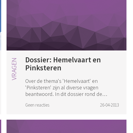
Dossier: Hemelvaart en
Pinksteren
Over de thema's 'Hemelvaart' en
'Pinksteren' zijn al diverse vragen
beantwoord. In dit dossier rond de
hemelvaart van de Heere Jezus en de
Geen reacties
26-04-2013
uitstorting van de Heilige Geest vind je
deze terug. Sta...