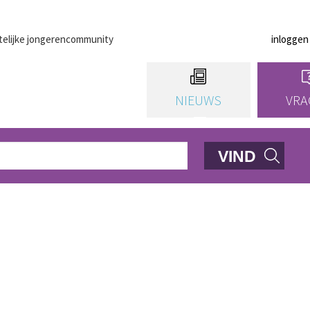
telijke jongerencommunity
inloggen
NIEUWS
VRA
VIND