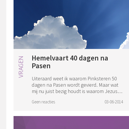
Hemelvaart 40 dagen na
Pasen
Uiteraard weet ik waarom Pinksteren 50
dagen na Pasen wordt gevierd. Maar wat
mij nu juist bezig houdt is waarom Jezus
nu juist 40 dagen na Pasen (en dus tien
Geen reacties
03-06-2014
dagen vóór Pinksteren) naar de hemel is
g...