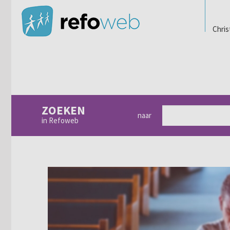
Chris
ZOEKEN
naar
in Refoweb