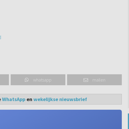
d
whatsapp
mailen
e
WhatsApp
en
wekelijkse nieuwsbrief