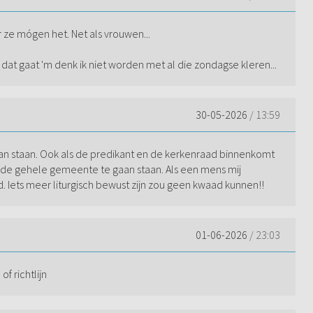
 ze mógen het. Net als vrouwen...
at gaat 'm denk ik niet worden met al die zondagse kleren...
30-05-2026
/ 13:59
an staan. Ook als de predikant en de kerkenraad binnenkomt
 de gehele gemeente te gaan staan. Als een mens mij
ied. Iets meer liturgisch bewust zijn zou geen kwaad kunnen!!
01-06-2026
/ 23:03
of richtlijn