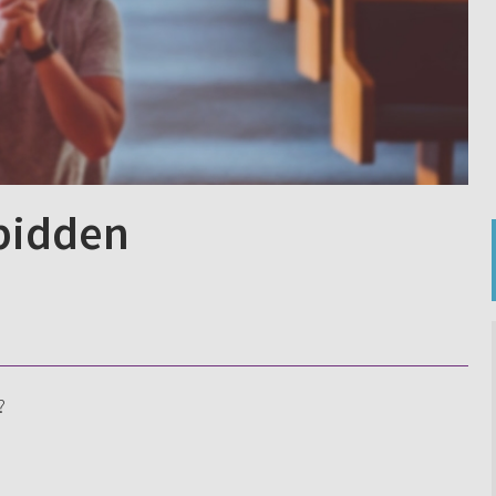
bidden
?