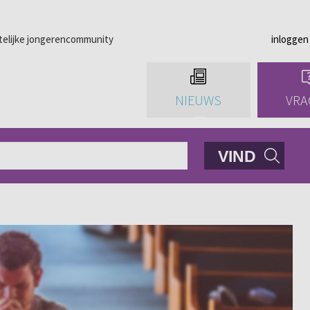
telijke jongerencommunity
inloggen
NIEUWS
VRA
VIND