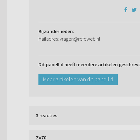
Bijzonderheden:
Mailadres: vragen@refoweb.nl
Dit panellid heeft meerdere artikelen geschrev
Meer artikelen van dit panellid
3 reacties
Zv70