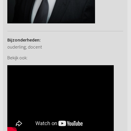
Bijzonderheden:
ouderling; docent
Bekijk ook: