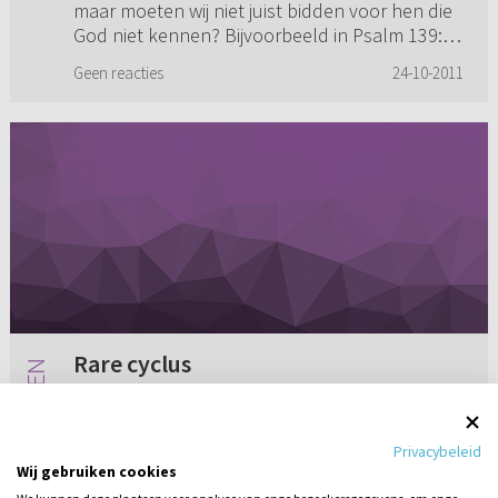
maar moeten wij niet juist bidden voor hen die
God niet kennen? Bijvoorbeeld in Psalm 139:
"O God, laat door Uw...
Geen reacties
24-10-2011
Rare cyclus
In het archief heb ik hier nog geen antwoord
op kunnen vinden, vandaar dat ik deze vraag
Privacybeleid
graag via Refoweb.nl zou willen vragen. Op
Wij gebruiken cookies
mijn 12e werd ik voor het eerst ongesteld en