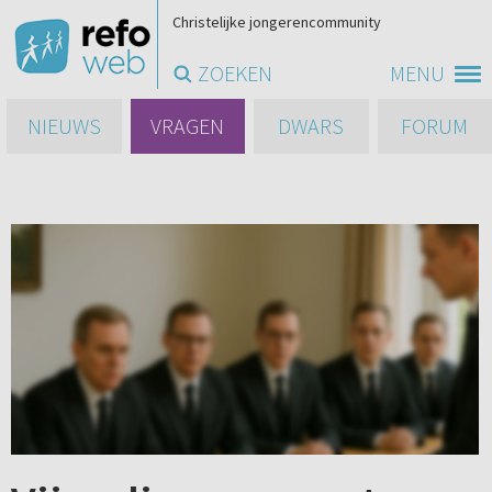
Christelijke jongerencommunity
ZOEKEN
MENU
NIEUWS
VRAGEN
DWARS
FORUM