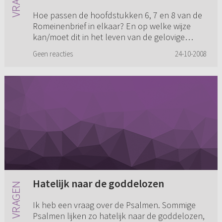
op welke wijze kan/moet dit in het
Hoe passen de hoofdstukken 6, 7 en 8 van de
leven van de gelovige beoefend
Romeinenbrief in elkaar? En op welke wijze
worden? (...)
kan/moet dit in het leven van de gelovige
beoefend worden? Wat is de relatie met
Geen reacties
24-10-2008
bijvoorbeeld Hebr. 10-12? Waar i...
Hatelijk naar de goddelozen
Ik heb een vraag over de Psalmen. Sommige
Psalmen lijken zo hatelijk naar de goddelozen,