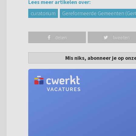
Lees meer artikelen over:
curatorium
Gereformeerde Gemeenten (Ge
delen
tweeten
Mis niks, abonneer je op onz