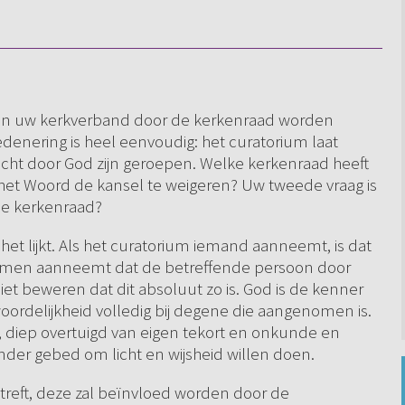
van uw kerkverband door de kerkenraad worden
enering is heel eenvoudig: het curatorium laat
echt door God zijn geroepen. Welke kerkenraad heeft
et Woord de kansel te weigeren? Uw tweede vraag is
j de kerkenraad?
s het lijkt. Als het curatorium iemand aanneemt, is dat
at men aanneemt dat de betreffende persoon door
et beweren dat dit absoluut zo is. God is de kenner
ordelijkheid volledig bij degene die aangenomen is.
s, diep overtuigd van eigen tekort en onkunde en
der gebed om licht en wijsheid willen doen.
treft, deze zal beïnvloed worden door de