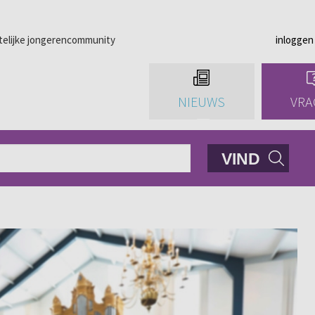
telijke jongerencommunity
inloggen
NIEUWS
VRA
VIND