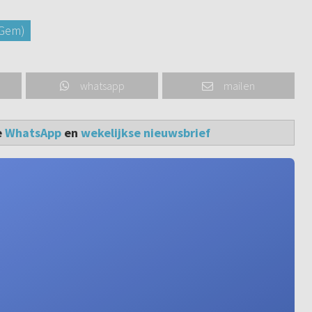
rGem)
whatsapp
mailen
e
WhatsApp
en
wekelijkse nieuwsbrief