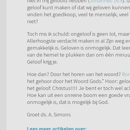
niet in mij geloofd hebben (
Johannes 16:9
). 
geloof kunt maken of dat wij geloven kunnen
vinden het goedkoop, veel te menselijk, veel
niet?
Toch mis ik schuld: ongeloof is geen lot, maar
Allerhoogste verdacht maken in al Zijn weg 
gemakkelijk is. Geloven is onmogelijk. Dat lee
van de hemel te plukken dan om één minuut te 
Geloof krijg je.
Hoe dan? Door het horen van het woord?
Rom
het gehoor door het Woord Gods.” Hoor: gelo
het geloof: Christus!!!! Je bent er toch wel a
Hoe kan uit een onreine boom een goede vru
onmogelijk is, dat is mogelijk bij God.
Groet ds. A. Simons
Lees meer artikelen over: