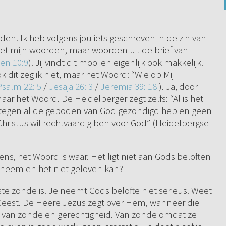
den. Ik heb volgens jou iets geschreven in de zin van
t niet mijn woorden, maar woorden uit de brief van
en 10:9
). Jij vindt dit mooi en eigenlijk ook makkelijk.
 dit zeg ik niet, maar het Woord: “Wie op Mij
Psalm 22: 5
/
Jesaja 26: 3
/
Jeremia 39: 18
). Ja, door
aar het Woord. De Heidelberger zegt zelfs: “Al is het
 ik tegen al de geboden van God gezondigd heb en geen
ristus wil rechtvaardig ben voor God” (Heidelbergse
s, het Woord is waar. Het ligt niet aan Gods beloften
anneem en het niet geloven kan?
gste zonde is. Je neemt Gods belofte niet serieus. Weet
ge Geest. De Heere Jezus zegt over Hem, wanneer die
en van zonde en gerechtigheid. Van zonde omdat ze