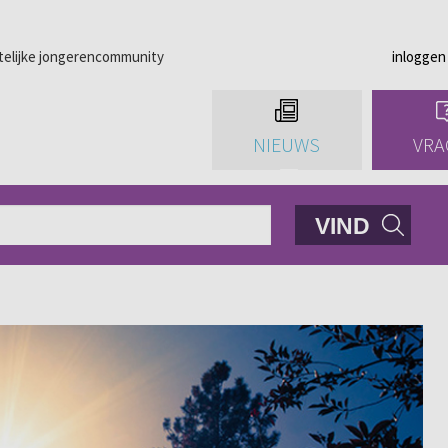
telijke jongerencommunity
inloggen
NIEUWS
VRA
VIND