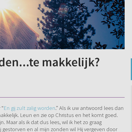
rden...te makkelijk?
 “
En gij zult zalig worden
.” Als ik uw antwoord lees dan
makkelijk. Leun en zie op Christus en het komt goed.
. Maar als ik dat dus lees, wil ik het zo graag
 gestorven en al mijn zonden wil Hij vergeven door