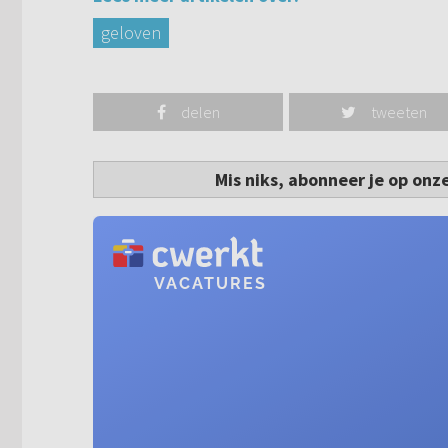
geloven
delen
tweeten
Mis niks, abonneer je op onz