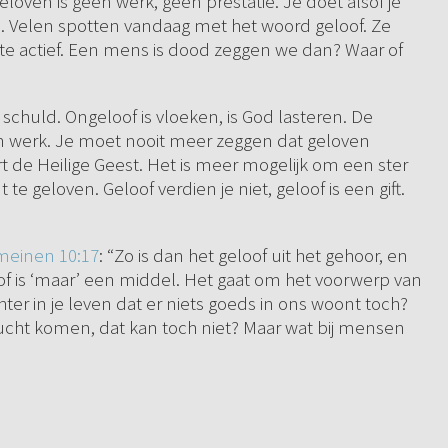
Geloven is geen werk, geen prestatie. Je doet alsof je
. Velen spotten vandaag met het woord geloof. Ze
 te actief. Een mens is dood zeggen we dan? Waar of
 schuld. Ongeloof is vloeken, is God lasteren. De
en werk. Je moet nooit meer zeggen dat geloven
rt de Heilige Geest. Het is meer mogelijk om een ster
geloven. Geloof verdien je niet, geloof is een gift.
einen 10:17
: “Zo is dan het geloof uit het gehoor, en
of is ‘maar’ een middel. Het gaat om het voorwerp van
chter in je leven dat er niets goeds in ons woont toch?
cht komen, dat kan toch niet? Maar wat bij mensen