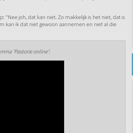
 “Nee joh, dat kan niet. Zo makkelijk is het niet, dat is
m kan ik dat niet gewoon aannemen en niet al die
mma 'Pastorie online':