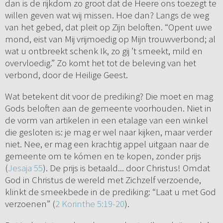
dan is de rijkdom zo groot dat de Heere ons toezegt te
willen geven wat wij missen. Hoe dan? Langs de weg
van het gebed, dat pleit op Zijn beloften. “Opent uwe
mond, eist van Mij vrijmoedig op Mijn trouwverbond; al
wat u ontbreekt schenk Ik, zo gij ’t smeekt, mild en
overvloedig.” Zo komt het tot de beleving van het
verbond, door de Heilige Geest.
Wat betekent dit voor de prediking? Die moet en mag
Gods beloften aan de gemeente voorhouden. Niet in
de vorm van artikelen in een etalage van een winkel
die gesloten is: je mag er wel naar kijken, maar verder
niet. Nee, er mag een krachtig appel uitgaan naar de
gemeente om te kómen en te kopen, zonder prijs
(
Jesaja 55
). De prijs is betaald... door Christus! Omdat
God in Christus de wereld met Zichzelf verzoende,
klinkt de smeekbede in de prediking: “Laat u met God
verzoenen” (
2 Korinthe 5:19-20
).