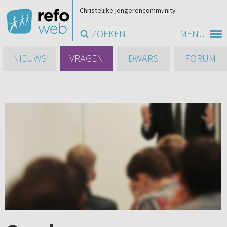
Christelijke jongerencommunity
ZOEKEN
MENU
NIEUWS
VRAGEN
DWARS
FORUM