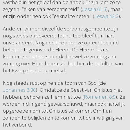
vastheid in het geloof dan de ander. Er zijn, om zo te
zeggen, “eiken van gerechtigheid” (
Jesaja 61:3
), maar
er zijn onder hen ook “geknakte rieten” (
Jesaja 42:3
).
Anderen binnen diezelfde verbondsgemeente zijn
nog steeds onbekeerd. Tot nu toe bleef hun hart
onveranderd. Nog nooit hebben ze oprecht schuld
beleden tegenover de Heere. De Heere Jezus
kennen ze niet persoonlijk, hoewel ze zondag aan
zondag over Hem horen. Ze hebben de beloften van
het Evangelie niet omhelsd.
Nog steeds rust op hen de toorn van God (zie
Johannes 3:36
). Omdat ze de Geest van Christus niet
hebben, behoren ze Hem niet toe (
Romeinen 8:9
). Ze
worden indringend gewaarschuwd, maar ook hartelijk
opgeroepen om tot Christus te komen. Om hun
zonden te belijden en te komen tot de inwilliging van
het verbond.