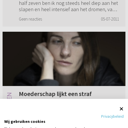
half zeven ben ik nog steeds heel diep aan het
slapen en heel intensief aan het dromen, vaak
over dingen die ik in mij...
Geen reacties
05-07-2011
Moederschap lijkt een straf
Ik heb, naar de maatstaven van tegenwoordig,
veel kinderen, maar ik ben alleen hun
Privacybeleid
biologische moeder. Ik voel me geen moeder,
Wij gebruiken cookies
ik gedraag me niet als moeder, heb niet het