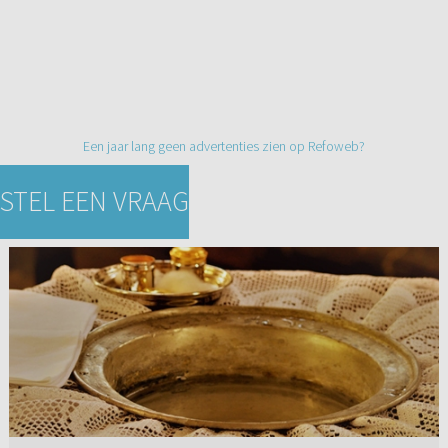
Een jaar lang geen advertenties zien op Refoweb?
STEL EEN VRAAG