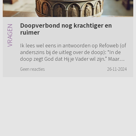
Doopverbond nog krachtiger en
ruimer
Ik lees wel eens in antwoorden op Refoweb (of
anderszins bij de uitleg over de doop): “In de
doop zegt God dat Hij je Vader wil zijn.” Maar
klopt dat wel? Zegt God eigenlijk niet: “Ik ben
Geen reacties
26-11-2024
jouw Vader?!...