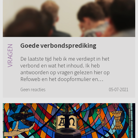
Goede verbondsprediking
De laatste tijd heb ik me verdiept in het
verbond en wat het inhoud. Ik heb
antwoorden op vragen gelezen hier op
Refoweb en het doopformulier en
avondmaalsformulier gelezen. De vraag die
Geen reacties
05-07-2021
zich steeds...