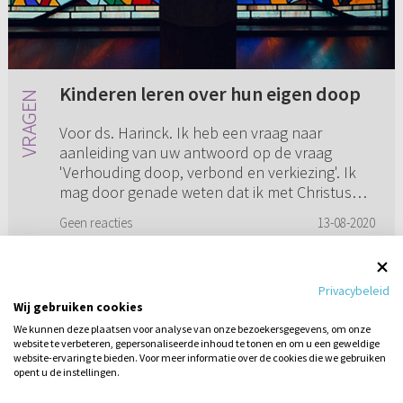
Kinderen leren over hun eigen doop
Voor ds. Harinck. Ik heb een vraag naar
aanleiding van uw antwoord op de vraag
'Verhouding doop, verbond en verkiezing'. Ik
mag door genade weten dat ik met Christus
ben gestorven. Dat mijn leven met ...
Geen reacties
13-08-2020
Privacybeleid
Wij gebruiken cookies
1
2
3
4
We kunnen deze plaatsen voor analyse van onze bezoekersgegevens, om onze
website te verbeteren, gepersonaliseerde inhoud te tonen en om u een geweldige
website-ervaring te bieden. Voor meer informatie over de cookies die we gebruiken
opent u de instellingen.