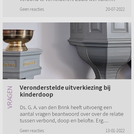
gebeurt kan een antwoord van u ...
Geen reacties
20-07-2022
Veronderstelde uitverkiezing bij
kinderdoop
Ds. G. A. van den Brink heeft uitvoerig een
aantal vragen beantwoord over over de relatie
tussen verbond, doop en belofte. Erg
leerzaam, maar ook confronterend gezien de
Geen reacties
13-01-2022
huidige dooppraktijk in veel R...