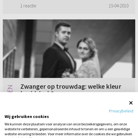
heeft? Wij houden van iemand, omd...
1 reactie
15-04-2010
Zwanger op trouwdag: welke kleur
bruidsjurk?
Welke kleur kiezen voor een trouwjurk voor als
Privacybeleid
je zwanger trouwt? Ik heb dit ook aan onze
Wij gebruiken cookies
dominee gevraagd. Die gaf aan niet bekend te
We kunnen deze plaatsen voor analyse van onze bezoekersgegevens, om onze
zijn met richtlijnen/regels binnen onze kerk
website te verbeteren, gepersonaliseerde inhoud te tonen en om u een geweldige
Geen reacties
15-04-2022
(Gereformeerde Gemee...
website-ervaring te bieden. Voor meer informatie over de cookies die we gebruiken