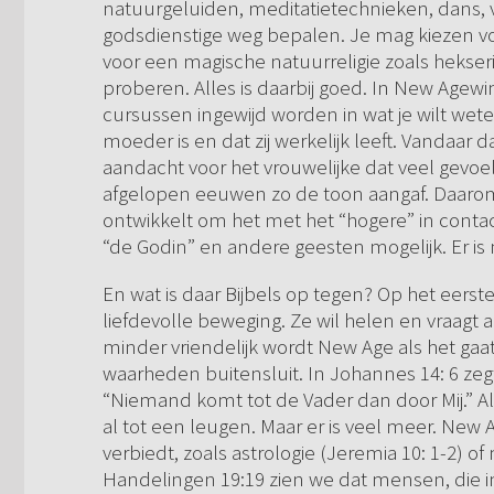
natuurgeluiden, meditatietechnieken, dans, v
godsdienstige weg bepalen. Je mag kiezen v
voor een magische natuurreligie zoals hekseri
proberen. Alles is daarbij goed. In New Agew
cursussen ingewijd worden in wat je wilt wete
moeder is en dat zij werkelijk leeft. Vandaar d
aandacht voor het vrouwelijke dat veel gevoel
afgelopen eeuwen zo de toon aangaf. Daarom
ontwikkelt om het met het “hogere” in conta
“de Godin” en andere geesten mogelijk. Er is n
En wat is daar Bijbels op tegen? Op het eerst
liefdevolle beweging. Ze wil helen en vraagt
minder vriendelijk wordt New Age als het gaa
waarheden buitensluit. In Johannes 14: 6 zegt
“Niemand komt tot de Vader dan door Mij.” A
al tot een leugen. Maar er is veel meer. New 
verbiedt, zoals astrologie (Jeremia 10: 1-2) of 
Handelingen 19:19 zien we dat mensen, die i