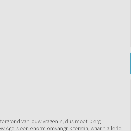
htergrond van jouw vragen is, dus moet ik erg
 Age is een enorm omvangrijk terrein, waarin allerlei