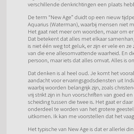
verschillende denkrichtingen een plaats heb
De term “New Age” duidt op een nieuw tijdpe
Aquarius (Waterman), waarbij mensen niet me
Het gaat niet meer om woorden, maar om ervar
Dat betekent dat alles met elkaar samenhang
is niet één weg tot geluk, er zijn er vele en z
van die ene allesomvattende waarheid. En die 
persoon, maar iets dat alles omvat. Alles is 
Dat denken is al heel oud. Je komt het voora
aandacht voor ervaringsgodsdiensten uit Ind
waarbij woorden belangrijk zijn, zoals christ
vrij strikt zijn in hun voorschriften van goed en
scheiding tussen die twee is. Het gaat er d
onderdeel te worden van het grotere geestelij
uitkomen. Ik kan me voorstellen dat het vaag
Het typische van New Age is dat er allerlei 