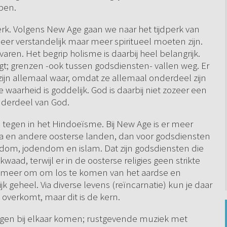
ben.
rk. Volgens New Age gaan we naar het tijdperk van
er verstandelijk maar meer spiritueel moeten zijn.
en. Het begrip holisme is daarbij heel belangrijk.
t; grenzen -ook tussen godsdiensten- vallen weg. Er
e zijn allemaal waar, omdat ze allemaal onderdeel zijn
waarheid is goddelijk. God is daarbij niet zozeer een
onderdeel van God.
l tegen in het Hindoeïsme. Bij New Age is er meer
ia en andere oosterse landen, dan voor godsdiensten
endom, jodendom en islam. Dat zijn godsdiensten die
 kwaad, terwijl er in de oosterse religies geen strikte
aar meer om om los te komen van het aardse en
k geheel. Via diverse levens (reïncarnatie) kun je daar
 overkomt, maar dit is de kern.
dingen bij elkaar komen; rustgevende muziek met