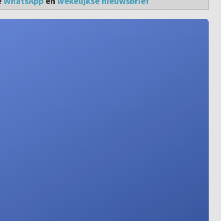
e
WhatsApp
en
wekelijkse nieuwsbrief