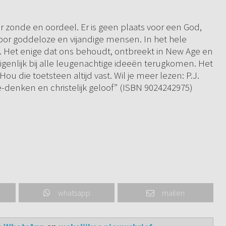
zonde en oordeel. Er is geen plaats voor een God,
voor goddeloze en vijandige mensen. In het hele
. Het enige dat ons behoudt, ontbreekt in New Age en
eigenlijk bij alle leugenachtige ideeën terugkomen. Het
ou die toetsteen altijd vast. Wil je meer lezen: P.J.
-denken en christelijk geloof” (ISBN 9024242975)
whatsapp
mailen