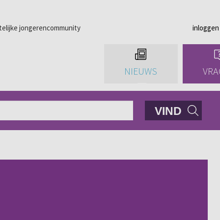
telijke jongerencommunity
inloggen
NIEUWS
VRA
VIND