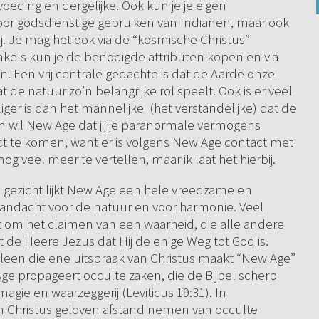
oeding en dergelijke. Ook kun je je eigen
oor godsdienstige gebruiken van Indianen, maar ook
j. Je mag het ook via de “kosmische Christus”
inkels kun je de benodigde attributen kopen en via
n. Een vrij centrale gedachte is dat de Aarde onze
at de natuur zo’n belangrijke rol speelt. Ook is er veel
iger is dan het mannelijke (het verstandelijke) dat de
 wil New Age dat jij je paranormale vermogens
ct te komen, want er is volgens New Age contact met
og veel meer te vertellen, maar ik laat het hierbij.
e gezicht lijkt New Age een hele vreedzame en
 aandacht voor de natuur en voor harmonie. Veel
t om het claimen van een waarheid, die alle andere
 de Heere Jezus dat Hij de enige Weg tot God is.
lleen die ene uitspraak van Christus maakt “New Age”
Age propageert occulte zaken, die de Bijbel scherp
magie en waarzeggerij (Leviticus 19:31). In
n Christus geloven afstand nemen van occulte