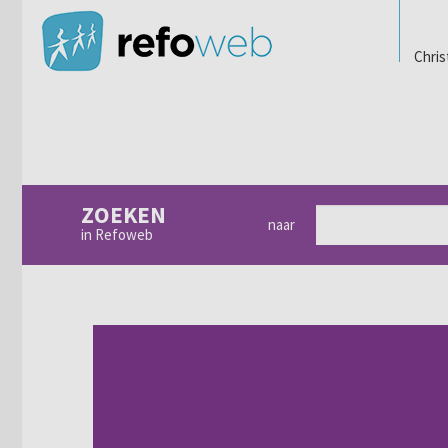
Chris
ZOEKEN
naar
in Refoweb