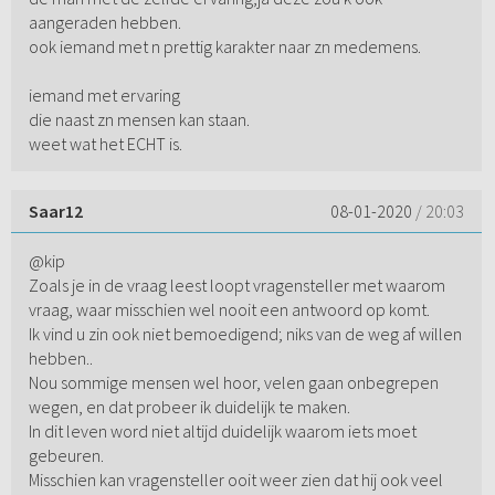
aangeraden hebben.
ook iemand met n prettig karakter naar zn medemens.
iemand met ervaring
die naast zn mensen kan staan.
weet wat het ECHT is.
Saar12
08-01-2020
/ 20:03
@kip
Zoals je in de vraag leest loopt vragensteller met waarom
vraag, waar misschien wel nooit een antwoord op komt.
Ik vind u zin ook niet bemoedigend; niks van de weg af willen
hebben..
Nou sommige mensen wel hoor, velen gaan onbegrepen
wegen, en dat probeer ik duidelijk te maken.
In dit leven word niet altijd duidelijk waarom iets moet
gebeuren.
Misschien kan vragensteller ooit weer zien dat hij ook veel