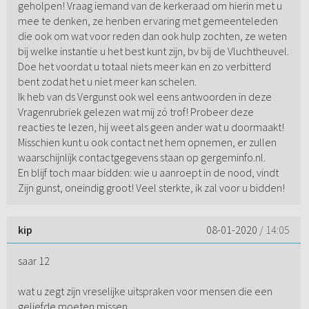
geholpen! Vraag iemand van de kerkeraad om hierin met u
mee te denken, ze henben ervaring met gemeenteleden
die ook om wat voor reden dan ook hulp zochten, ze weten
bij welke instantie u het best kunt zijn, bv bij de Vluchtheuvel.
Doe het voordat u totaal niets meer kan en zo verbitterd
bent zodat het u niet meer kan schelen.
Ik heb van ds Vergunst ook wel eens antwoorden in deze
Vragenrubriek gelezen wat mij zó trof! Probeer deze
reacties te lezen, hij weet als geen ander wat u doormaakt!
Misschien kunt u ook contact net hem opnemen, er zullen
waarschijnlijk contactgegevens staan op gergeminfo.nl.
En blijf toch maar bidden: wie u aanroept in de nood, vindt
Zijn gunst, oneindig groot! Veel sterkte, ik zal voor u bidden!
kip
08-01-2020
/ 14:05
saar 12
wat u zegt zijn vreselijke uitspraken voor mensen die een
geliefde moeten missen.