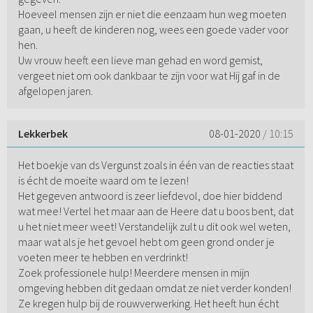
Hoeveel mensen zijn er niet die eenzaam hun weg moeten
gaan, u heeft de kinderen nog, wees een goede vader voor
hen.
Uw vrouw heeft een lieve man gehad en word gemist,
vergeet niet om ook dankbaar te zijn voor wat Hij gaf in de
afgelopen jaren.
Lekkerbek
08-01-2020
/ 10:15
Het boekje van ds Vergunst zoals in één van de reacties staat
is écht de moeite waard om te lezen!
Het gegeven antwoord is zeer liefdevol, doe hier biddend
wat mee! Vertel het maar aan de Heere dat u boos bent, dat
u het niet meer weet! Verstandelijk zult u dit ook wel weten,
maar wat als je het gevoel hebt om geen grond onder je
voeten meer te hebben en verdrinkt!
Zoek professionele hulp! Meerdere mensen in mijn
omgeving hebben dit gedaan omdat ze niet verder konden!
Ze kregen hulp bij de rouwverwerking. Het heeft hun écht