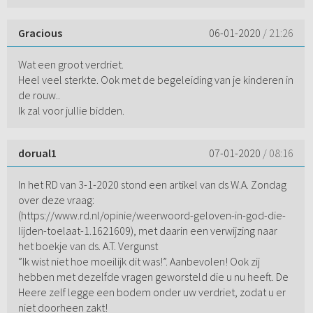
Gracious
06-01-2020
/ 21:26
Wat een groot verdriet.
Heel veel sterkte. Ook met de begeleiding van je kinderen in
de rouw..
Ik zal voor jullie bidden.
dorual1
07-01-2020
/ 08:16
In het RD van 3-1-2020 stond een artikel van ds W.A. Zondag
over deze vraag:
(https://www.rd.nl/opinie/weerwoord-geloven-in-god-die-
lijden-toelaat-1.1621609), met daarin een verwijzing naar
het boekje van ds. A.T. Vergunst
”Ik wist niet hoe moeilijk dit was!”. Aanbevolen! Ook zij
hebben met dezelfde vragen geworsteld die u nu heeft. De
Heere zelf legge een bodem onder uw verdriet, zodat u er
niet doorheen zakt!