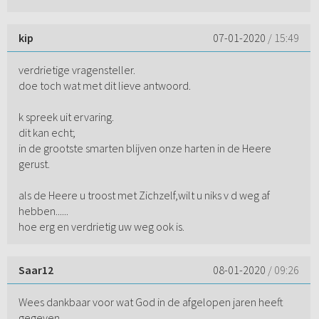
kip
07-01-2020
/ 15:49
verdrietige vragensteller.
doe toch wat met dit lieve antwoord.
k spreek uit ervaring.
dit kan echt;
in de grootste smarten blijven onze harten in de Heere
gerust.
als de Heere u troost met Zichzelf,wilt u niks v d weg af
hebben......
hoe erg en verdrietig uw weg ook is.
Saar12
08-01-2020
/ 09:26
Wees dankbaar voor wat God in de afgelopen jaren heeft
gegeven.