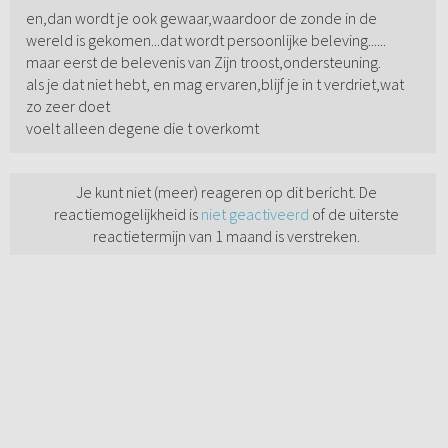
en,dan wordt je ook gewaar,waardoor de zonde in de
wereld is gekomen...dat wordt persoonlijke beleving......
maar eerst de belevenis van Zijn troost,ondersteuning.
als je dat niet hebt, en mag ervaren,blijf je in t verdriet,wat
zo zeer doet
voelt alleen degene die t overkomt
Je kunt niet (meer) reageren op dit bericht. De
reactiemogelijkheid is
niet geactiveerd
of de uiterste
reactietermijn van 1 maand is verstreken.