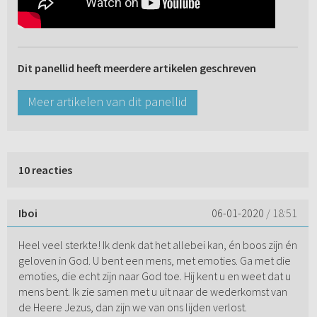
Dit panellid heeft meerdere artikelen geschreven
Meer artikelen van dit panellid
10 reacties
Iboi
06-01-2020
/ 18:51
Heel veel sterkte! Ik denk dat het allebei kan, én boos zijn én
geloven in God. U bent een mens, met emoties. Ga met die
emoties, die echt zijn naar God toe. Hij kent u en weet dat u
mens bent. Ik zie samen met u uit naar de wederkomst van
de Heere Jezus, dan zijn we van ons lijden verlost.