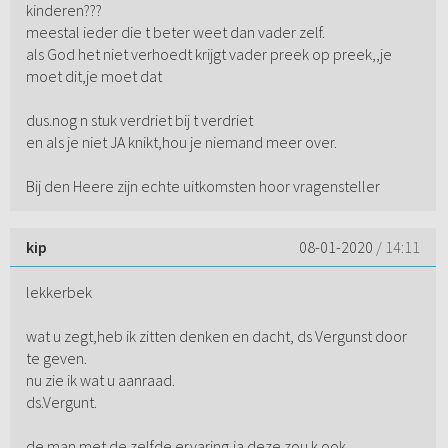
kinderen???
meestal ieder die t beter weet dan vader zelf.
als God het niet verhoedt krijgt vader preek op preek,,je
moet dit,je moet dat
dus.nog n stuk verdriet bij t verdriet
en als je niet JA knikt,hou je niemand meer over.
Bij den Heere zijn echte uitkomsten hoor vragensteller
kip
08-01-2020
/ 14:11
lekkerbek
wat u zegt,heb ik zitten denken en dacht, ds Vergunst door
te geven.
nu zie ik wat u aanraad.
ds.Vergunt.
de man met de zelfde ervaring,ja deze zou k ook