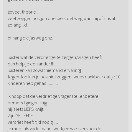
zoveel theorie .
veel zeggen ook,joh doe die stoel weg want hij of zij is al
zolang....d.
of hang die jas weg enz.
luister wat de verdrietige te zeggen/vragen heeft.
dan help je een ander.!!!!
luisteren kan zowat niemand[ervaring]
tegen Job kan je ook niet zeggen,,wees dankbaar dat je 10
kinderen heb gehad.............
ik hoop dat de verdrietige vragensteller,betere
bemoedigingen krijgt.
hij is iets LIEFS kwijt.
Zijn GELIEFDE.
verdriet heeft tijd nodig......
je moet als vader naar t werk,en wie is er voor de