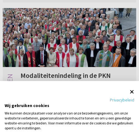
Modaliteitenindeling in de PKN
Ik heb een aantal vragen over de
modaliteitenindeling in de PKN. De PKN kent
Privacybeleid
vijf modaliteiten. Is er een manier om te
Wij gebruiken cookies
achterhalen tot welke modaliteit een
We kunnen deze plaatsen voor analyse van onze bezoekersgegevens, om onze
gemeente behoort? Of andersom: waar in de
website te verbeteren, gepersonaliseerde inhoud te tonen en om u een geweldige
Geen reacties
06-01-2016
bu...
website-ervaring te bieden. Voor meer informatie over de cookies die we gebruiken
opent u de instellingen.
Stel hier