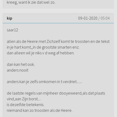
kreeg, want ik zie dat wel zo.
kip
09-01-2020
/ 05:04
saar12
allen als de Heere met Zichzelf komt te troosten en de tekst
in je hart komt,,in de grootste smarten enz.
dan alleen wil je niks v d weg af hebben.
dan kan het ook.
anders nooit
anders kan je zelfs omkomen in t verdriet.......
de laatste regels van mijnheer dooyeweerd,als dat plaats
vind,aan Zijn borst....
is dezelfde betekenis.
niemand kan zo troosten als de Heere.