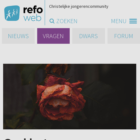
Christelijke jongerencommunity
ZOEKEN
MENU
NIEUWS
VRAGEN
DWARS
FORUM