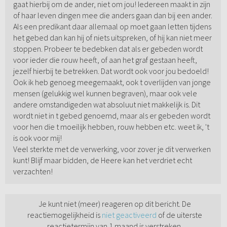
gaat hierbij om de ander, niet om jou! Iedereen maakt in zijn
of haar leven dingen mee die anders gaan dan bij een ander.
Als een predikant daar allemaal op moet gaan letten tijdens
het gebed dan kan hij of niets uitspreken, of hij kan niet meer
stoppen. Probeer te bedebken dat als er gebeden wordt
voor ieder die rouw heeft, of aan het graf gestaan heeft,
jezelf hierbij te betrekken. Dat wordt ook voor jou bedoeld!
Ook ik heb genoeg meegemaakt, ook t overlijden van jonge
mensen (gelukkig wel kunnen begraven), maar ook vele
andere omstandigeden wat absoluut niet makkelijk is. Dit
wordt niet in t gebed genoemd, maar als er gebeden wordt
voor hen die t moeilijk hebben, rouw hebben etc. weet ik, 't
is ook voor mij!
Veel sterkte met de verwerking, voor zover je dit verwerken
kunt! Blijf maar bidden, de Heere kan het verdriet echt
verzachten!
Je kunt niet (meer) reageren op dit bericht. De
reactiemogelijkheid is
niet geactiveerd
of de uiterste
reactietermijn van 1 maand is verstreken.