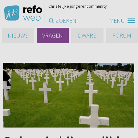
Christelijke jongerencommunity
ZOEKEN
MENU
NIEUWS
VRAGEN
DWARS
FORUM