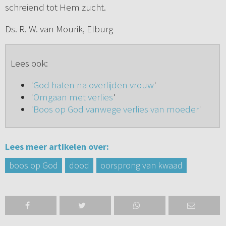
schreiend tot Hem zucht.
Ds. R. W. van Mourik, Elburg
Lees ook:
'
God haten na overlijden vrouw
'
'
Omgaan met verlies
'
'
Boos op God vanwege verlies van moeder
'
Lees meer artikelen over:
boos op God
dood
oorsprong van kwaad