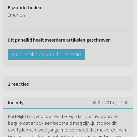
Bijzonderheden:
Emeritus
Dit panellid heeft meerdere artikelen geschreven
Meer artikelen van dit panellid
2 reacties
lucindy
08-09-2015
/ 14:00
Hartelijk dank voor uw reactie. Fijn dat ik uit uw woorden
begrijp dat er ook een boosheid mag zijn...juist door dit
overlijden van twee jonge mensen heeft dat me verder van
God gebracht. Maar weet ook dat dit de weg niet is. Ik hoop