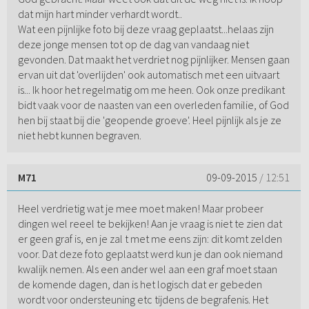
dat mijn hart minder verhardt wordt..
Wat een pijnlijke foto bij deze vraag geplaatst...helaas zijn
deze jonge mensen tot op de dag van vandaag niet
gevonden. Dat maakt het verdriet nog pijnlijker. Mensen gaan
ervan uit dat 'overlijden' ook automatisch met een uitvaart
is... Ik hoor het regelmatig om me heen. Ook onze predikant
bidt vaak voor de naasten van een overleden familie, of God
hen bij staat bij die 'geopende groeve'. Heel pijnlijk als je ze
niet hebt kunnen begraven.
M71
09-09-2015
/ 12:51
Heel verdrietig wat je mee moet maken! Maar probeer
dingen wel reeel te bekijken! Aan je vraag is niet te zien dat
er geen graf is, en je zal t met me eens zijn: dit komt zelden
voor. Dat deze foto geplaatst werd kun je dan ook niemand
kwalijk nemen. Als een ander wel aan een graf moet staan
de komende dagen, dan is het logisch dat er gebeden
wordt voor ondersteuning etc tijdens de begrafenis. Het