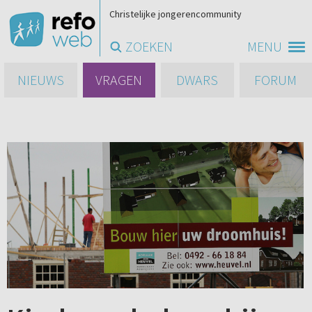
Christelijke jongerencommunity
ZOEKEN
MENU
NIEUWS
VRAGEN
DWARS
FORUM