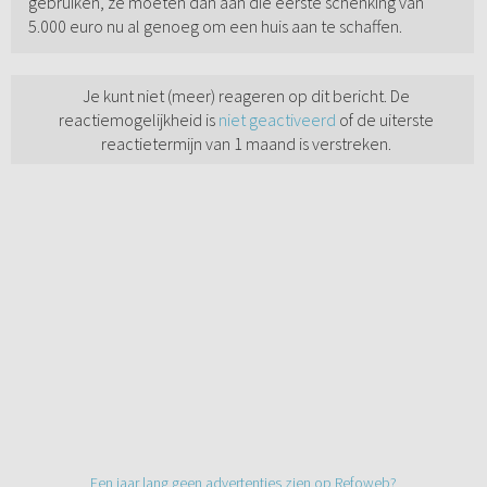
gebruiken, ze moeten dan aan die eerste schenking van
5.000 euro nu al genoeg om een huis aan te schaffen.
Je kunt niet (meer) reageren op dit bericht. De
reactiemogelijkheid is
niet geactiveerd
of de uiterste
reactietermijn van 1 maand is verstreken.
Een jaar lang geen advertenties zien op Refoweb?