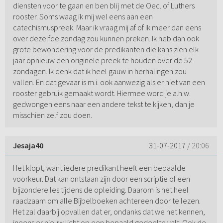
diensten voor te gaan en ben blij met de Oec. of Luthers
rooster. Soms waag ik mij wel eens aan een
catechismuspreek. Maar ik vraag mij af of ik meer dan eens
over dezelfde zondag zou kunnen preken. Ik heb dan ook
grote bewondering voor de predikanten die kans zien elk
jaar opnieuw een originele preek te houden over de 52
zondagen. Ik denk dat ik heel gauw in herhalingen zou
vallen. En dat gevaar is m.i. ook aanwezig als er niet van een
rooster gebruik gemaakt wordt. Hiermee word je a.h.w.
gedwongen eens naar een andere tekst te kijken, dan je
misschien zelf zou doen.
Jesaja40
31-07-2017
/ 20:06
Het klopt, want iedere predikant heeft een bepaalde
voorkeur. Dat kan ontstaan zijn door een scriptie of een
bijzondere les tijdens de opleiding. Daarom is het heel
raadzaam om alle Bijbelboeken achtereen door te lezen.
Het zal daarbij opvallen dat er, ondanks dat we het kennen,
ineens er nieuw licht op een bepaald gedeelte valt. Ook de