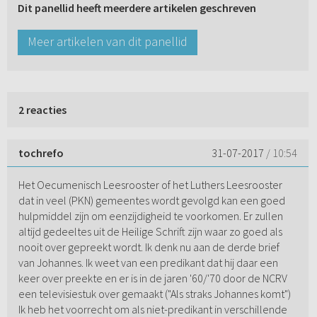
Dit panellid heeft meerdere artikelen geschreven
Meer artikelen van dit panellid
2 reacties
tochrefo
31-07-2017
/ 10:54
Het Oecumenisch Leesrooster of het Luthers Leesrooster
dat in veel (PKN) gemeentes wordt gevolgd kan een goed
hulpmiddel zijn om eenzijdigheid te voorkomen. Er zullen
altijd gedeeltes uit de Heilige Schrift zijn waar zo goed als
nooit over gepreekt wordt. Ik denk nu aan de derde brief
van Johannes. Ik weet van een predikant dat hij daar een
keer over preekte en er is in de jaren '60/'70 door de NCRV
een televisiestuk over gemaakt ("Als straks Johannes komt")
Ik heb het voorrecht om als niet-predikant in verschillende