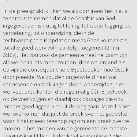
In de preekpraktijk lijken we als dominees het niet al
te serieus te nemen dat al de Schrift is van God
ingegeven, en is nuttig tot lering, tot wederlegging, tot
verbetering, tot onderwijzing, die in de
rechtvaardigheid is opdat de mens Gods volmaakt zij,
tot alle goed werk volmaaktelijk toegerust (2 Tim.
3:16v). Het zou voor de gemeente heel heilzaam zijn
als we hierin iets meer zouden lijken op iemand als
Calvijn die consequent hele Bijbelboeken hoofdstuk
door preekte. We zouden ongetwijfeld heel wat
verrassende ontdekkingen doen. Anderzijds zijn er
wel veel predikanten die regelmatig één Bijbelboek
op de voet volgen en daarbij ook passages die ons
minder goed liggen niet uit de weg gaan. Mijzelf is het
wel overkomen dat juist de preek over het gedeelte
waar ik het meest tegenop zag om een preek over te
maken in het midden van de gemeente de meeste
zeggingskracht had. Ik denk dat vele collega's die