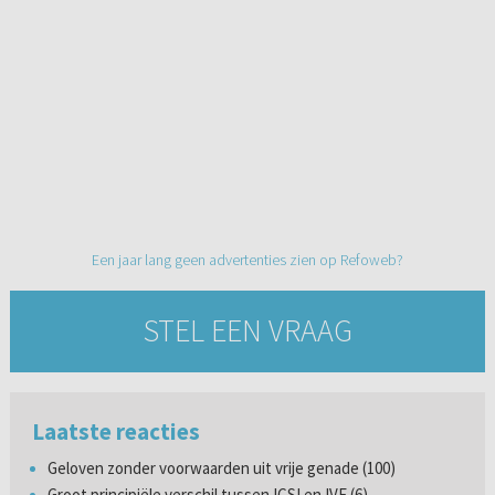
Een jaar lang geen advertenties zien op Refoweb?
STEL EEN VRAAG
Laatste reacties
Geloven zonder voorwaarden uit vrije genade (100)
Groot principiële verschil tussen ICSI en IVF (6)