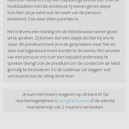
hoofdstukken met de eindeloze rij namen geven diepe
inzichten als je weet wat de naam van de persoon
betekend. Ook daar zitten pareltjes in.
Het is tevens een training om de Hebreeuwse namen goed
uit te spreken. Zij komen dan een stapje dichter bij ons te
staan. Als predikant merk je in de gesprekken waar hier en
daar wat bijgestuurd moet worden in de kennis. Het verzoek
van een persoon om over een bepaald onderwerp te
spreken dwingt ook de predikant om de context én de tekst
grondig te bestuderen. En de luisteraar zal zeggen: wat
verrassend was de uitleg deze keer.
Je kunt niet (meer) reageren op dit bericht. De
reactiemogelijkheid is
niet geactiveerd
of de uiterste
reactietermijn van 1 maand is verstreken.