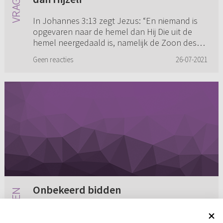
In Johannes 3:13 zegt Jezus: “En niemand is
opgevaren naar de hemel dan Hij Die uit de
hemel neergedaald is, namelijk de Zoon des
mensen, Die in de hemel is.” Maar met Elia en
Geen reacties
26-07-2021
Henoch gebeurde dat toch...
Onbekeerd bidden
Je bent bekeerd of je bent onbekeerd. Er zit
niets tussen. Als je onbekeerd bent heb je in