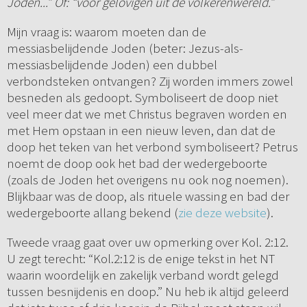
Joden...” Of: “voor gelovigen uit de volkerenwereld.”
Mijn vraag is: waarom moeten dan de
messiasbelijdende Joden (beter: Jezus-als-
messiasbelijdende Joden) een dubbel
verbondsteken ontvangen? Zij worden immers zowel
besneden als gedoopt. Symboliseert de doop niet
veel meer dat we met Christus begraven worden en
met Hem opstaan in een nieuw leven, dan dat de
doop het teken van het verbond symboliseert? Petrus
noemt de doop ook het bad der wedergeboorte
(zoals de Joden het overigens nu ook nog noemen).
Blijkbaar was de doop, als rituele wassing en bad der
wedergeboorte allang bekend (
zie deze website
).
Tweede vraag gaat over uw opmerking over Kol. 2:12.
U zegt terecht: “Kol.2:12 is de enige tekst in het NT
waarin woordelijk en zakelijk verband wordt gelegd
tussen besnijdenis en doop.” Nu heb ik altijd geleerd