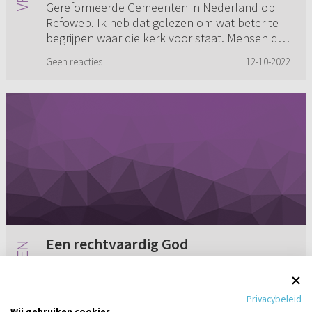
Gereformeerde Gemeenten in Nederland op
Refoweb. Ik heb dat gelezen om wat beter te
begrijpen waar die kerk voor staat. Mensen die
ik ken gaan daar heen. Ze rijden er ...
Geen reacties
12-10-2022
Een rechtvaardig God
Ik zit met een vraag. Hopelijk kan iemand me
een antwoord geven. Ik begrijp niet dat God
Privacybeleid
rechtvaardig is. Jezus is gekomen, juist omdat
Wij gebruiken cookies