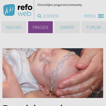
Christelijke jongerencommunity
ZOEKEN
MENU
NIEUWS
VRAGEN
DWARS
FORUM