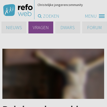
Christelijke jongerencommunity
ZOEKEN
MENU
NIEUWS
VRAGEN
DWARS
FORUM