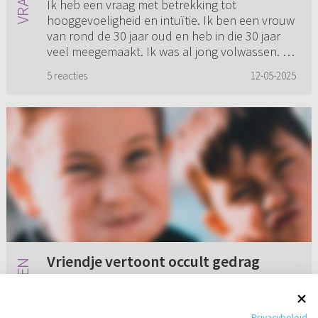
Ik heb een vraag met betrekking tot
hooggevoeligheid en intuïtie. Ik ben een vrouw
van rond de 30 jaar oud en heb in die 30 jaar
veel meegemaakt. Ik was al jong volwassen. In
deze tijd is “high sensit...
5 reacties
12-05-2025
Vriendje vertoont occult gedrag
Mijn zoon van 11 speelt met een vriendje uit de
buurt. Dat vriendje gaat soms luisteren naast
Privacybeleid