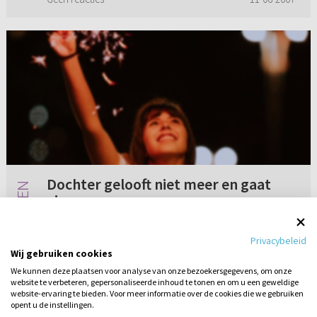
Dochter gelooft niet meer en gaat
eigen weg
Onze dochter -thuiswonend in een
Privacybeleid
reformatorisch gezin met opgroeiende
Wij gebruiken cookies
kinderen- gelooft niet. Ze gaat zaterdags naar
We kunnen deze plaatsen voor analyse van onze bezoekersgegevens, om onze
festivals en komt in de loop van de zondag
website te verbeteren, gepersonaliseerde inhoud te tonen en om u een geweldige
Geen reacties
11-06-2026
thuis. Slaapt soms bij een ‘vriend’. Hoe...
website-ervaring te bieden. Voor meer informatie over de cookies die we gebruiken
opent u de instellingen.