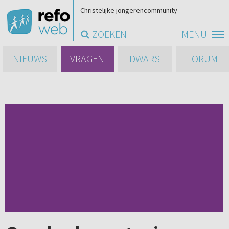
Christelijke jongerencommunity
ZOEKEN
MENU
NIEUWS
VRAGEN
DWARS
FORUM