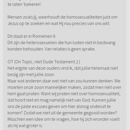
te laten 'bekeren'.
Mensen zoals jij, weerhoudt de homosexualiteiten juist om
Jezus op te zoeken en wat Hij nou precies van ons wilt.
Dit staat er in Romeinen 6
Dit zijn de heterosexuelen die hun lusten niet in bedwang
konden behouden. Van relaties is geen sprake.
OT (On Topic, niet Oude Testament ;) )
Het ergste van deze ouders vind ik, dat jullie helemaal niet
bezig zijn met jullie zoon.
Maar wat anderen daar wel niet van zou kunnen denken. We
moeten onze zoon mannelijker maken, zodat men niet over
hem gaat praten. Want wij praten niet over homosexualiteit,
dat hoort niet en mag namelijk niet van God. Kunnen jullie
ons de juiste excuses geven om hier alsnog onderuit te
komen? Zodat we niet uit de gemeente gegooid worden?
Misschien een idee om te vragen, hoe hij zich eronder voelt
als hij wat groter is.