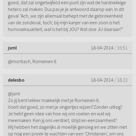
goed, dat zal ongetwijfeld een punt zijn wat de hardnekkige
hetero zal maken. Dus pas je je antwoord daarop aan. In dit
geval "Ach, we zijn allemaal behept met de gebrokenheid
van de zondeval, toch; bij mijn kanjer van een zoon is het
homoseksualiteit, wat is het bij JOU? Wat doe JIJ daaraan?"
jsml
18-04-2014
/ 16:51
@mortlach, Romeinen 6
delesbo
18-04-2014
/ 18:23
@jsml
Zo jij bent lekker makkelijk met je Romeinen 6.
Voelt dat goed, zo met je vingertjes wijzen?Zonder uitleg?
Je hebt geen idee van hoe wij ons voelen en wat wij
meemaken. Ken jij ons verdriet, strijd en eenzaamheid?
Wij hebben het dagelijks al moeilijk genoeg en we zitten niet
op nog een preek te wachten van een 'Christenen', om ons