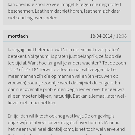
kan doen is je zoon zo veel mogelijk tegen die negativiteit
beschermen. Laat hem dat niet horen, laat hem zich daar
niet schuldig over voelen.
mortlach
18-04-2014
/ 12:08
Ik begrijp niet helemaal wat 'er in die zin niet over praten'
betekent. Volgens mij is praten juist belangrijk, zelfs op die
leeftijd al. Want hoe lang wil je anders wachten? Tot de zoon
12 is? of 14? 18? Terwijl je alleen maar wilt zeggen dat er
meer mannen zijn die op mannen vallen (en vrouwen op
vrouwen) zodat je zoontje weet dat hij niet de enige is. En
dan niet over alle problemen beginnen en over het eeuwig
alleen moeten blijven, natuurlijk. Dat kan allemaal later wel -
liever niet, maar het kan.
En tja, dan wil ik toch ook nog wat kwijt. De omgeving is
ongetwijfeld al veel langer negatief over homo's. Maar nu
het ineens wel heel dichtbij komt, is het toch wel vervelend.