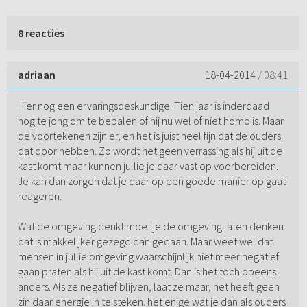
8 reacties
adriaan
18-04-2014
/ 08:41
Hier nog een ervaringsdeskundige. Tien jaar is inderdaad
nog te jong om te bepalen of hij nu wel of niet homo is. Maar
de voortekenen zijn er, en het is juist heel fijn dat de ouders
dat door hebben. Zo wordt het geen verrassing als hij uit de
kast komt maar kunnen jullie je daar vast op voorbereiden.
Je kan dan zorgen dat je daar op een goede manier op gaat
reageren.
Wat de omgeving denkt moet je de omgeving laten denken.
dat is makkelijker gezegd dan gedaan. Maar weet wel dat
mensen in jullie omgeving waarschijnlijk niet meer negatief
gaan praten als hij uit de kast komt. Dan is het toch opeens
anders. Als ze negatief blijven, laat ze maar, het heeft geen
zin daar energie in te steken. het enige wat je dan als ouders