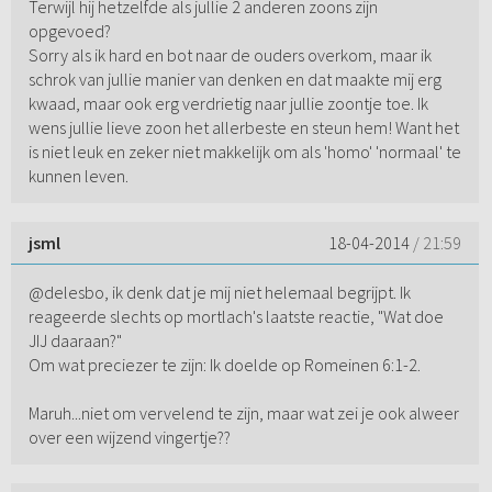
Terwijl hij hetzelfde als jullie 2 anderen zoons zijn
opgevoed?
Sorry als ik hard en bot naar de ouders overkom, maar ik
schrok van jullie manier van denken en dat maakte mij erg
kwaad, maar ook erg verdrietig naar jullie zoontje toe. Ik
wens jullie lieve zoon het allerbeste en steun hem! Want het
is niet leuk en zeker niet makkelijk om als 'homo' 'normaal' te
kunnen leven.
jsml
18-04-2014
/ 21:59
@delesbo, ik denk dat je mij niet helemaal begrijpt. Ik
reageerde slechts op mortlach's laatste reactie, "Wat doe
JIJ daaraan?"
Om wat preciezer te zijn: Ik doelde op Romeinen 6:1-2.
Maruh...niet om vervelend te zijn, maar wat zei je ook alweer
over een wijzend vingertje??