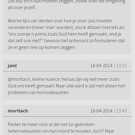
Dat zou toch wat moeten zeggen, zowel over die omgeving
als over jezelf.
Allerlei tips van derden over hoe je zoon zou moeten
veranderen (meer 'man' worden), zou ik afdoen met iets als
"ons zoonje is prima zoals God hem heeft gemaakt, vind je
dat zelf ook niet?" Gewoon het antwoord zo formuleren dat
ze er geen nee op kunnen zeggen.
jsml
18-04-2014
/ 13:13
@mortlach, kleine nuance: helaas zijn wij niet meer zoals
God ons heeft gemaakt. Maar uiteraard is dat niet alleen het
probleem van homoseksuelen.
mortlach
18-04-2014
/ 13:43
Reden te meer voor al die net-zo-gebroken
heteroseksuelen om hun mond te houden, toch? Maar