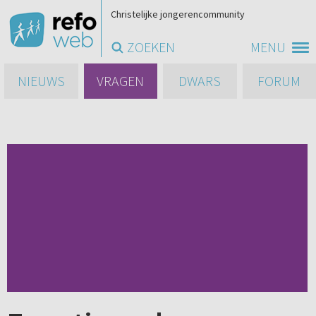
Christelijke jongerencommunity
ZOEKEN
MENU
NIEUWS
VRAGEN
DWARS
FORUM