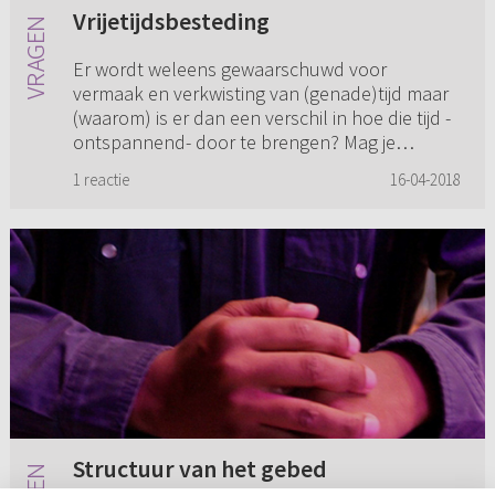
Vrijetijdsbesteding
Er wordt weleens gewaarschuwd voor
vermaak en verkwisting van (genade)tijd maar
(waarom) is er dan een verschil in hoe die tijd -
ontspannend- door te brengen? Mag je
überhaupt hobby’s hebben of staan ...
1 reactie
16-04-2018
Structuur van het gebed