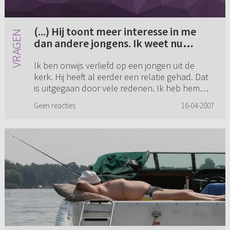
(...) Hij toont meer interesse in me
dan andere jongens. Ik weet nu
absoluut niet hoe of wat. Moet ik nu
Ik ben onwijs verliefd op een jongen uit de
hem geloven dat hij me niet leuk
kerk. Hij heeft al eerder een relatie gehad. Dat
vindt? Ik wil hem wel heel graag.
is uitgegaan door vele redenen. Ik heb hem
duidelijk gemaakt dat ik hem leuk vind. Hij zei
Geen reacties
16-04-2007
zelf niet veel v...