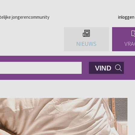
telijke jongerencommunity
inloggen
NIEUWS
VRA
VIND