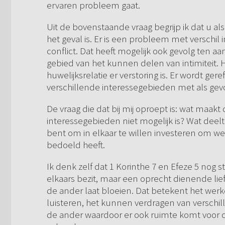
ervaren probleem gaat.
Uit de bovenstaande vraag begrijp ik dat u
het geval is. Er is een probleem met verschil 
conflict. Dat heeft mogelijk ook gevolg ten aan
gebied van het kunnen delen van intimiteit. H
huwelijksrelatie er verstoring is. Er wordt ge
verschillende interessegebieden met als gevo
De vraag die dat bij mij oproept is: wat maakt
interessegebieden niet mogelijk is? Wat deelt
bent om in elkaar te willen investeren om wer
bedoeld heeft.
Ik denk zelf dat 1 Korinthe 7 en Efeze 5 nog ste
elkaars bezit, maar een oprecht dienende lie
de ander laat bloeien. Dat betekent het werke
luisteren, het kunnen verdragen van verschillen
de ander waardoor er ook ruimte komt voor o