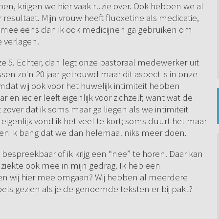
n, krijgen we hier vaak ruzie over. Ook hebben we al
esultaat. Mijn vrouw heeft fluoxetine als medicatie,
et mee eens dan ik ook medicijnen ga gebruiken om
e verlagen.
e 5. Echter, dan legt onze pastoraal medewerker uit
tussen zo'n 20 jaar getrouwd maar dit aspect is in onze
dat wij ook voor het huwelijk intimiteit hebben
r en ieder leeft eigenlijk voor zichzelf; want wat de
t zover dat ik soms maar ga liegen als we intimiteit
eigenlijk vond ik het veel te kort; soms duurt het maar
, ben ik bang dat we dan helemaal niks meer doen.
bespreekbaar of ik krijg een “nee” te horen. Daar kan
ziekte ook mee in mijn gedrag. Ik heb een
en wij hier mee omgaan? Wij hebben al meerdere
els gezien als je de genoemde teksten er bij pakt?