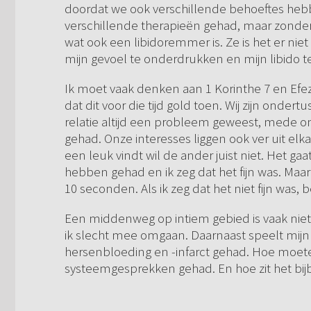
doordat we ook verschillende behoeftes hebbe
verschillende therapieën gehad, maar zonder r
wat ook een libidoremmer is. Ze is het er ni
mijn gevoel te onderdrukken en mijn libido t
Ik moet vaak denken aan 1 Korinthe 7 en Efez
dat dit voor die tijd gold toen. Wij zijn onder
relatie altijd een probleem geweest, mede om
gehad. Onze interesses liggen ook ver uit elkaa
een leuk vindt wil de ander juist niet. Het gaa
hebben gehad en ik zeg dat het fijn was. Maar 
10 seconden. Als ik zeg dat het niet fijn was
Een middenweg op intiem gebied is vaak niet 
ik slecht mee omgaan. Daarnaast speelt mijn 
hersenbloeding en -infarct gehad. Hoe moet
systeemgesprekken gehad. En hoe zit het bijb