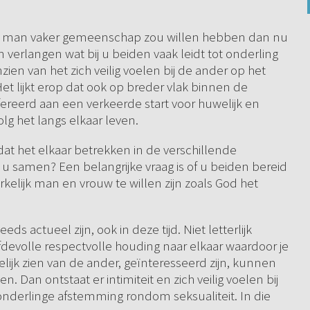
 als man vaker gemeenschap zou willen hebben dan nu
in verlangen wat bij u beiden vaak leidt tot onderling
zien van het zich veilig voelen bij de ander op het
et lijkt erop dat ook op breder vlak binnen de
refereerd aan een verkeerde start voor huwelijk en
lg het langs elkaar leven.
 dat het elkaar betrekken in de verschillende
 u samen? Een belangrijke vraag is of u beiden bereid
kelijk man en vrouw te willen zijn zoals God het
eds actueel zijn, ook in deze tijd. Niet letterlijk
fdevolle respectvolle houding naar elkaar waardoor je
lijk zien van de ander, geïnteresseerd zijn, kunnen
. Dan ontstaat er intimiteit en zich veilig voelen bij
nderlinge afstemming rondom seksualiteit. In die