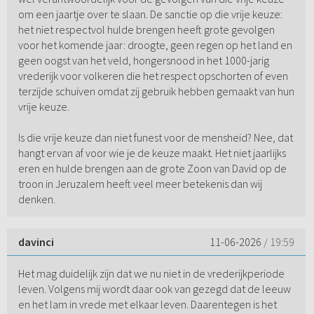
om een jaartje over te slaan. De sanctie op die vrije keuze:
het niet respectvol hulde brengen heeft grote gevolgen
voor het komende jaar: droogte, geen regen op het land en
geen oogst van het veld, hongersnood in het 1000-jarig
vrederijk voor volkeren die het respect opschorten of even
terzijde schuiven omdat zij gebruik hebben gemaakt van hun
vrije keuze.
Is die vrije keuze dan niet funest voor de mensheid? Nee, dat
hangt ervan af voor wie je de keuze maakt. Het niet jaarlijks
eren en hulde brengen aan de grote Zoon van David op de
troon in Jeruzalem heeft veel meer betekenis dan wij
denken.
davinci
11-06-2026
/ 19:59
Het mag duidelijk zijn dat we nu niet in de vrederijkperiode
leven. Volgens mij wordt daar ook van gezegd dat de leeuw
en het lam in vrede met elkaar leven. Daarentegen is het