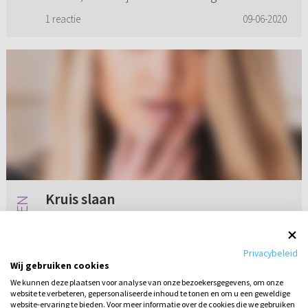
meer, ik wel. Hij heeft nog nooit blijdschap
1 reactie
09-06-2020
gevoeld bij e...
Kruis slaan
Graag zou ik mijn vraag hier willen stellen
omdat ik er niet uitkom. Vandaag zit ik op een
Privacybeleid
parkbankje in een pretpark. We wachten even
Wij gebruiken cookies
tot we verder kunnen lopen. Er komt een gezin
We kunnen deze plaatsen voor analyse van onze bezoekersgegevens, om onze
aangelopen, een moe...
website te verbeteren, gepersonaliseerde inhoud te tonen en om u een geweldige
Geen reacties
09-06-2020
website-ervaring te bieden. Voor meer informatie over de cookies die we gebruiken