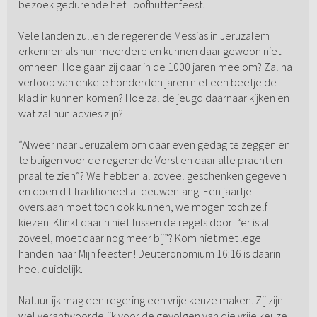
bezoek gedurende het Loofhuttenfeest.
Vele landen zullen de regerende Messias in Jeruzalem
erkennen als hun meerdere en kunnen daar gewoon niet
omheen. Hoe gaan zij daar in de 1000 jaren mee om? Zal na
verloop van enkele honderden jaren niet een beetje de
klad in kunnen komen? Hoe zal de jeugd daarnaar kijken en
wat zal hun advies zijn?
“Alweer naar Jeruzalem om daar even gedag te zeggen en
te buigen voor de regerende Vorst en daar alle pracht en
praal te zien”? We hebben al zoveel geschenken gegeven
en doen dit traditioneel al eeuwenlang. Een jaartje
overslaan moet toch ook kunnen, we mogen toch zelf
kiezen. Klinkt daarin niet tussen de regels door: “er is al
zoveel, moet daar nog meer bij”? Kom niet met lege
handen naar Mijn feesten! Deuteronomium 16:16 is daarin
heel duidelijk.
Natuurlijk mag een regering een vrije keuze maken. Zij zijn
wel verantwoordelijk voor de gevolgen van die vrije keuze