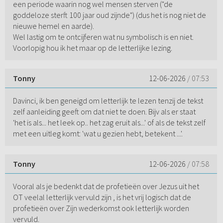
een periode waarin nog wel mensen sterven ("de
goddeloze sterft 100 jaar oud zijnde") (dus het is nog niet de
nieuwe hemel en aarde).
Wel lastig om te ontcijferen wat nu symbolisch is en niet.
Voorlopig hou ik het maar op de letterlijke lezing.
Tonny
12-06-2026
/ 07:53
Davinci, ik ben geneigd om letterlijk te lezen tenzij de tekst
zelf aanleiding geeft om dat niet te doen. Bijv als er staat
'het is als... het leek op.. het zag eruit als...' of als de tekst zelf
met een uitleg komt: 'wat u gezien hebt, betekent ...'.
Tonny
12-06-2026
/ 07:58
Vooral als je bedenkt dat de profetieën over Jezus uit het
OT veelal letterlijk vervuld zijn , is het vrij logisch dat de
profetieën over Zijn wederkomst ook letterlijk worden
vervuld.