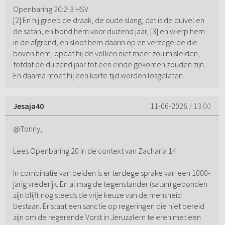
Openbaring 20:2-3 HSV
[2] En hij greep de draak, de oude slang, dat is de duivel en
de satan, en bond hem voor duizend jaar, [3] en wierp hem
in de afgrond, en sloot hem daarin op en verzegelde die
boven hem, opdat hij de volken niet meer zou misleiden,
totdat de duizend jaar tot een einde gekomen zouden zijn.
En daarna moet hij een korte tijd worden losgelaten.
Jesaja40
11-06-2026
/ 13:00
@Tonny,
Lees Openbaring 20 in de context van Zacharia 14.
In combinatie van beiden is er terdege sprake van een 1000-
jarig vrederijk. En al mag de tegenstander (satan) gebonden
zijn blijft nog steeds de vrije keuze van de mensheid
bestaan. Er staat een sanctie op regeringen die niet bereid
zijn om de regerende Vorst in Jeruzalem te eren met een