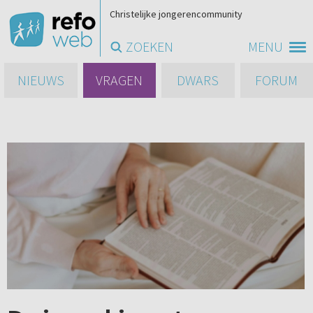
Christelijke jongerencommunity
ZOEKEN
MENU
NIEUWS
VRAGEN
DWARS
FORUM