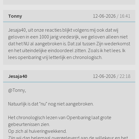
Tonny
12-06-2026
/ 16:41
Jesaja40, uit onze reacties blijkt volgens mij ook dat wij
geloven in een 1000 jarig vredesrijk, we geloven alleen niet
dat het NU al aangebroken is. Dat zal tussen Zijn wederkomst
en het uiteindelijke eindoordeel zitten. Zoals ik het lees. Ik
lees openbaring vrij letterlijk en chronologisch.
Jesaja40
12-06-2026
/ 22:18
@Tonny,
Natuurlijk is dat "nu" nog niet aangebroken.
Het chronologisch lezen van Openbaring laat grote
gebeurtenissen zien.
Op zich al huiveringwekkend.
Zijn wij dan helemaal overgeleverd aan de willekeur en het