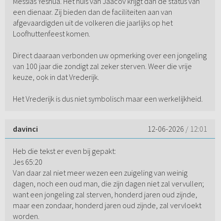
Messias Yeshua. Het huis van Jaacov krijgt dan de status van
een dienaar. Zij bieden dan de faciliteiten aan van
afgevaardigden uit de volkeren die jaarlijks op het
Loofhuttenfeest komen.
Direct daaraan verbonden uw opmerking over een jongeling
van 100 jaar die zondigt zal zeker sterven. Weer die vrije
keuze, ook in dat Vrederijk.
Het Vrederijk is dus niet symbolisch maar een werkelijkheid.
davinci
12-06-2026
/ 12:01
Heb die tekst er even bij gepakt:
Jes 65:20
Van daar zal niet meer wezen een zuigeling van weinig
dagen, noch een oud man, die zijn dagen niet zal vervullen;
want een jongeling zal sterven, honderd jaren oud zijnde,
maar een zondaar, honderd jaren oud zijnde, zal vervloekt
worden.