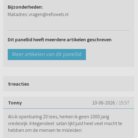
Bijzonderheden:
Mailadres: vragen@refoweb.nl
Dit panellid heeft meerdere artikelen geschreven
Meer artikelen van dit panellid
9 reacties
Tonny
10-06-2026
/ 15:57
Als ik openbaring 20 lees, herken ik geen 1000 jarig
vredesrijk. Integendeel: satan lijkt juist heel veel macht te
hebben om de mensen te misleiden: