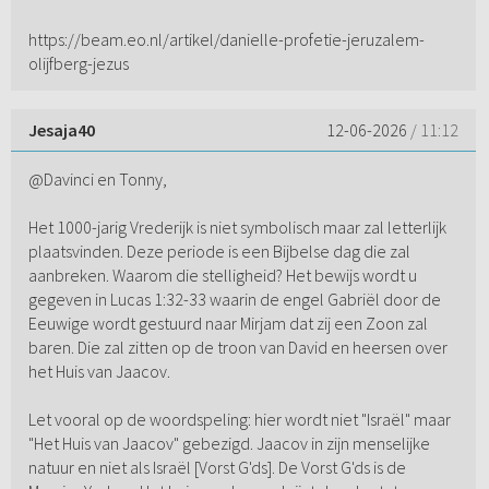
https://beam.eo.nl/artikel/danielle-profetie-jeruzalem-
olijfberg-jezus
Jesaja40
12-06-2026
/ 11:12
@Davinci en Tonny,
Het 1000-jarig Vrederijk is niet symbolisch maar zal letterlijk
plaatsvinden. Deze periode is een Bijbelse dag die zal
aanbreken. Waarom die stelligheid? Het bewijs wordt u
gegeven in Lucas 1:32-33 waarin de engel Gabriël door de
Eeuwige wordt gestuurd naar Mirjam dat zij een Zoon zal
baren. Die zal zitten op de troon van David en heersen over
het Huis van Jaacov.
Let vooral op de woordspeling: hier wordt niet "Israël" maar
"Het Huis van Jaacov" gebezigd. Jaacov in zijn menselijke
natuur en niet als Israël [Vorst G'ds]. De Vorst G'ds is de