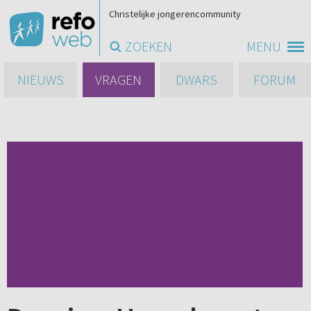
Christelijke jongerencommunity
ZOEKEN
MENU
NIEUWS
VRAGEN
DWARS
FORUM