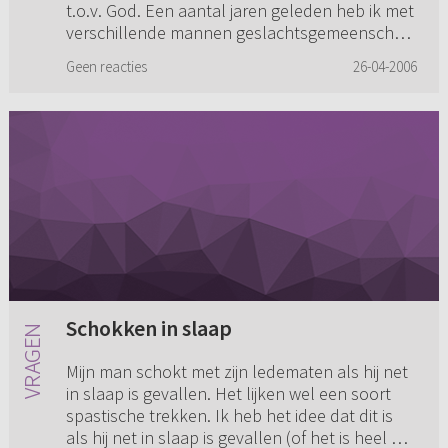
t.o.v. God. Een aantal jaren geleden heb ik met
geslachtsgemeenschap gehad (...)
verschillende mannen geslachtsgemeenschap
gehad. Dit was in een tijd dat ik helemaal niets
Geen reacties
26-04-2006
meer van de ...
Schokken in slaap
Mijn man schokt met zijn ledematen als hij net
in slaap is gevallen. Het lijken wel een soort
spastische trekken. Ik heb het idee dat dit is
als hij net in slaap is gevallen (of het is heel de