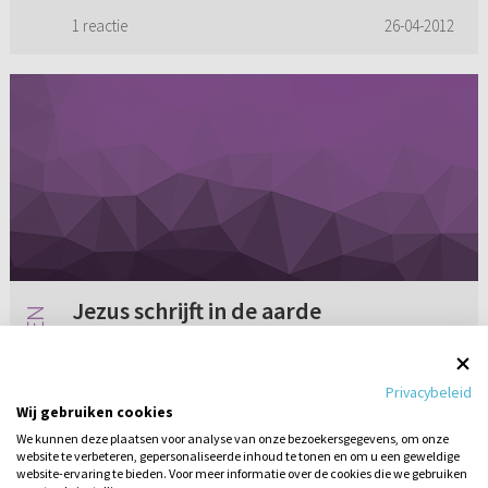
nacht d...
1 reactie
26-04-2012
Jezus schrijft in de aarde
Zou iemand mij kunnen vertellen wat Jezus in
Johannes 8:1-9 in de aarde schrijft?
Privacybeleid
Wij gebruiken cookies
We kunnen deze plaatsen voor analyse van onze bezoekersgegevens, om onze
website te verbeteren, gepersonaliseerde inhoud te tonen en om u een geweldige
2 reacties
26-04-2014
website-ervaring te bieden. Voor meer informatie over de cookies die we gebruiken