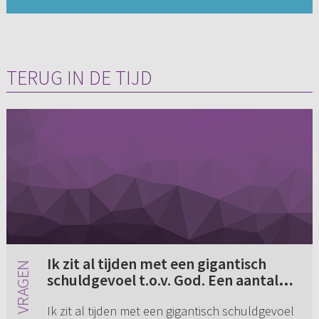
TERUG IN DE TIJD
Ik zit al tijden met een gigantisch
schuldgevoel t.o.v. God. Een aantal
jaren geleden heb ik met
Ik zit al tijden met een gigantisch schuldgevoel
verschillende mannen