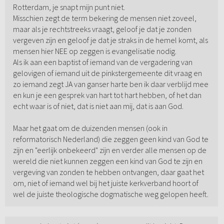
Rotterdam, je snapt mijn punt niet.
Misschien zegt de term bekering de mensen niet zoveel,
maar als je rechtstreeks vraagt, geloof je dat je zonden
vergeven zijn en geloof je dat je straks in de hemel komt, als
mensen hier NEE op zeggen is evangelisatie nodig.
Als ik aan een baptist of iemand van de vergadering van
gelovigen of iemand uit de pinkstergemeente dit vraag en
zo iemand zegt JA van ganser harte ben ik daar verblijd mee
en kun je een gesprek van hart tot hart hebben, of het dan
echt waar is of niet, dat is niet aan mij, dat is aan God.
Maar het gaat om de duizenden mensen (ook in
reformatorisch Nederland) die zeggen geen kind van God te
zijn en "eerlijk onbekeerd" zijn en verder alle mensen op de
wereld die niet kunnen zeggen een kind van God te zijn en
vergeving van zonden te hebben ontvangen, daar gaat het
om, niet of iemand wel bij het juiste kerkverband hoort of
wel de juiste theologische dogmatische weg gelopen heeft.