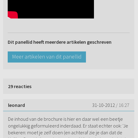
Dit panellid heeft meerdere artikelen geschreven
Meer artikelen van dit panellid
29 reacties
leonard
31-10-2012
/ 16:27
De inhoud van de brochure is hier en daar wel een beetje
ongelukkig geformuleerd inderdaad. Er staat echter ook: 'Je
bekeren: moet je zelf doen (en achteraf zie je dan dat de