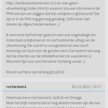
http://benikweluitverkoren.nl/is-er-dan-geen-
uitverkiezing/index.html En waarom zou een dominee in de
PKN niet durven zeggen dat iets onbijbels is @Zeeland? Die
zijn er in de PKN nog genoeg gelukkig. Zelfs meer dan
binnen de afgescheiden kerken ;-)
Ik vermoed dat het hier gaat om een wat ongelukkige (en
inderdaad onbijbelse) en zo niet bedoelde uitleg van de
uitverkiezing. Die wordt nu voorgesteld als een soort
beloning van God voor de goede mens. Dat neemt niet weg
dat de intentie van de initiatiefnemers te waarderen is.
Misschien tijd voor een Herziene Vertaling versie ;-)
Mooie nuchtere opmerking @1a2b3c
rotterdam1
01-11-2012
/ 08:37
Helemaal eens met leonard, 1a2b3c en Omega.
Maar het blijft vreemd dat er nog steeds mensen zijn die hun