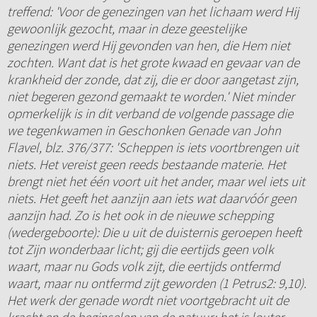
treffend: 'Voor de genezingen van het lichaam werd Hij
gewoonlijk gezocht, maar in deze geestelijke
genezingen werd Hij gevonden van hen, die Hem niet
zochten. Want dat is het grote kwaad en gevaar van de
krankheid der zonde, dat zij, die er door aangetast zijn,
niet begeren gezond gemaakt te worden.' Niet minder
opmerkelijk is in dit verband de volgende passage die
we tegenkwamen in Geschonken Genade van John
Flavel, blz. 376/377: 'Scheppen is iets voortbrengen uit
niets. Het vereist geen reeds bestaande materie. Het
brengt niet het één voort uit het ander, maar wel iets uit
niets. Het geeft het aanzijn aan iets wat daarvóór geen
aanzijn had. Zo is het ook in de nieuwe schepping
(wedergeboorte): Die u uit de duisternis geroepen heeft
tot Zijn wonderbaar licht; gij die eertijds geen volk
waart, maar nu Gods volk zijt, die eertijds ontfermd
waart, maar nu ontfermd zijt geworden (1 Petrus2: 9,10).
Het werk der genade wordt niet voortgebracht uit de