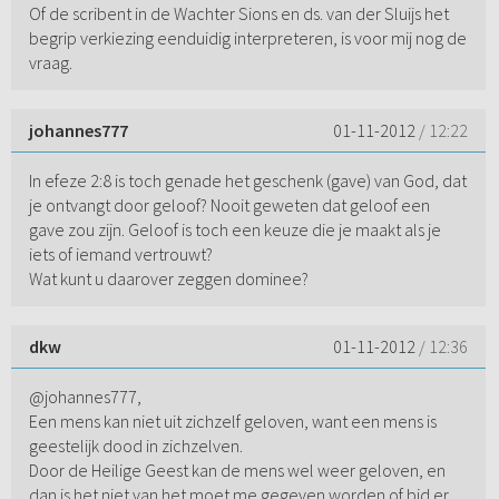
Of de scribent in de Wachter Sions en ds. van der Sluijs het
begrip verkiezing eenduidig interpreteren, is voor mij nog de
vraag.
johannes777
01-11-2012
/ 12:22
In efeze 2:8 is toch genade het geschenk (gave) van God, dat
je ontvangt door geloof? Nooit geweten dat geloof een
gave zou zijn. Geloof is toch een keuze die je maakt als je
iets of iemand vertrouwt?
Wat kunt u daarover zeggen dominee?
dkw
01-11-2012
/ 12:36
@johannes777,
Een mens kan niet uit zichzelf geloven, want een mens is
geestelijk dood in zichzelven.
Door de Heilige Geest kan de mens wel weer geloven, en
dan is het niet van het moet me gegeven worden of bid er