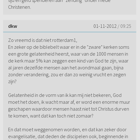
tijd en geld spenderen aan “zending” onder mede
Christenen.
dkw
01-11-2012
/ 09:25
Zo vreemd is dat niet rotterdam1,
En zeker op de biblebelt waar er in de "zware" kerken soms
een grote gelatenheid heerst, waar van de 1000 mensen in
de kerk maar 5% kan zeggen een kind van God te zijn, waar
al jaren dezelfde mensen aan het avondmaal gaan, bijna
zonder verandering, zou er dan zo weinig vrucht en zegen
zijn?
Gelatenheid in de vorm van ik kan mij niet bekeren, God
moet het doen, ik wacht maar af, er word een enorme muur
geschapen waardoor mensen haast niet tot Christus durven
te komen, want dat kan toch niet zomaar?
En dat moet weggenomen worden, en dat kan zeker door
evangelisatie, dat deden de discipelen ook, beginnende in