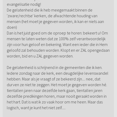
evangelisatie nodig!
De gelatenheid die ik heb meegemaakt binnen de
'zware/rechtse' kerken, de afwachtende houding van
mensen (het moet je gegeven worden, ik kan er niets aan
doen)
Dan is het juist goed om de oproep te horen: bekeert u! Om
mensen te laten weten dat ze 100% zelf verantwoordelijk
zijn voor hun geloof en bekering. Want een ieder die in Hem
geloofd zal behouden worden. Klopt en er ZAL opengedaan
worden, bid en u ZAL gegeven worden.
De gelatenheid is schrijnend in de gemeenten die ik ken.
Iedere zondag naar de kerk, een deugdelijke levenswandel
hebben. Maar als je vraagt of ze bekeerd zijn.... nee, dat
durven ze niet te zeggen. Het moet je gegeven worden hé.
tientallen jaren naar dezelfde kerk gaan, tientallen jaren
dezelfde predikingen horen, maar nooit geraakt worden in
het hart. Dat is wat ik zo vaak hoor om me heen. Maar das
logisch, want je kunt het niet zelf.....