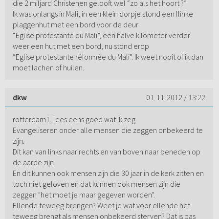
die 2 miljard Christenen gelooft wel “zo als het hoort ?”
Ik was onlangs in Mali, in een klein dorpje stond een flinke
plaggenhut met een bord voor de deur
“Eglise protestante du Mali”, een halve kilometer verder
weer een hut met een bord, nu stond erop
“Eglise protestante réformée du Mali”. Ik weet nooit of ik dan
moet lachen of huilen.
dkw
01-11-2012
/ 13:22
rotterdam1, lees eens goed wat ik zeg.
Evangeliseren onder alle mensen die zeggen onbekeerd te
zijn.
Dit kan van links naar rechts en van boven naar beneden op
de aarde zijn.
En dit kunnen ook mensen zijn die 30 jaar in de kerk zitten en
toch niet geloven en dat kunnen ook mensen zijn die
zeggen "het moet je maar gegeven worden".
Ellende teweeg brengen? Weet je wat voor ellende het
teweeg brengt als mensen onbekeerd sterven? Dat is pas