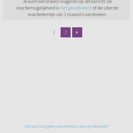
Je kunt niet (meer) reageren op dit bericht. De
reactiemogelijkheid is
niet geactiveerd
of de uiterste
reactietermijn van 1 maand is verstreken.
1
2
Een jaar lang geen advertenties zien op Refoweb?