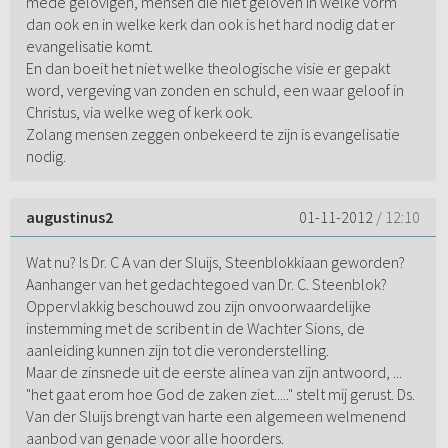
mede gelovigen, mensen die niet geloven in welke vorm
dan ook en in welke kerk dan ook is het hard nodig dat er
evangelisatie komt.
En dan boeit het niet welke theologische visie er gepakt
word, vergeving van zonden en schuld, een waar geloof in
Christus, via welke weg of kerk ook.
Zolang mensen zeggen onbekeerd te zijn is evangelisatie
nodig.
augustinus2
01-11-2012
/ 12:10
Wat nu? Is Dr. C A van der Sluijs, Steenblokkiaan geworden?
Aanhanger van het gedachtegoed van Dr. C. Steenblok?
Oppervlakkig beschouwd zou zijn onvoorwaardelijke
instemming met de scribent in de Wachter Sions, de
aanleiding kunnen zijn tot die veronderstelling.
Maar de zinsnede uit de eerste alinea van zijn antwoord, ...
"het gaat erom hoe God de zaken ziet....." stelt mij gerust. Ds.
Van der Sluijs brengt van harte een algemeen welmenend
aanbod van genade voor alle hoorders.