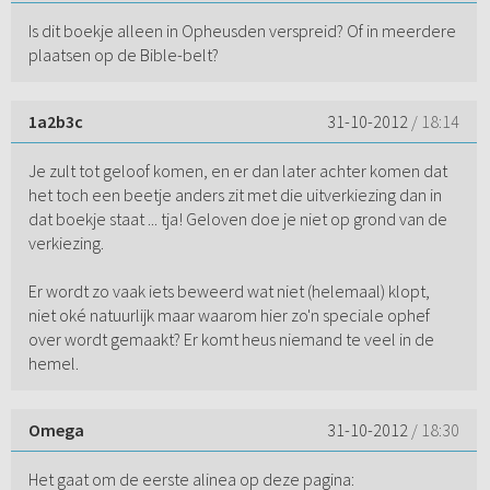
Is dit boekje alleen in Opheusden verspreid? Of in meerdere
plaatsen op de Bible-belt?
1a2b3c
31-10-2012
/ 18:14
Je zult tot geloof komen, en er dan later achter komen dat
het toch een beetje anders zit met die uitverkiezing dan in
dat boekje staat ... tja! Geloven doe je niet op grond van de
verkiezing.
Er wordt zo vaak iets beweerd wat niet (helemaal) klopt,
niet oké natuurlijk maar waarom hier zo'n speciale ophef
over wordt gemaakt? Er komt heus niemand te veel in de
hemel.
Omega
31-10-2012
/ 18:30
Het gaat om de eerste alinea op deze pagina: