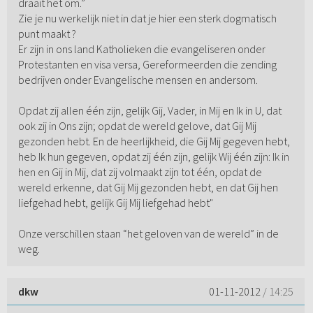
draait het om.”
Zie je nu werkelijk niet in dat je hier een sterk dogmatisch
punt maakt ?
Er zijn in ons land Katholieken die evangeliseren onder
Protestanten en visa versa, Gereformeerden die zending
bedrijven onder Evangelische mensen en andersom.
Opdat zij allen één zijn, gelijk Gij, Vader, in Mij en Ik in U, dat
ook zij in Ons zijn; opdat de wereld gelove, dat Gij Mij
gezonden hebt. En de heerlijkheid, die Gij Mij gegeven hebt,
heb Ik hun gegeven, opdat zij één zijn, gelijk Wij één zijn: Ik in
hen en Gij in Mij, dat zij volmaakt zijn tot één, opdat de
wereld erkenne, dat Gij Mij gezonden hebt, en dat Gij hen
liefgehad hebt, gelijk Gij Mij liefgehad hebt"
Onze verschillen staan “het geloven van de wereld” in de
weg.
dkw
01-11-2012
/ 14:25