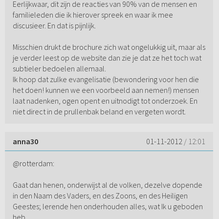
Eerlijkwaar, dit zijn de reacties van 90% van de mensen en
familieleden die ik hierover spreek en waar ik mee
discusieer. En dat is pijnlijk.
Misschien drukt de brochure zich wat ongelukkig uit, maar als
je verder leest op de website dan zie je dat ze het toch wat
subtieler bedoelen allemaal.
Ik hoop dat zulke evangelisatie (bewondering voor hen die
het doen! kunnen we een voorbeeld aan nemen!) mensen
laat nadenken, ogen opent en uitnodigt tot onderzoek. En
niet direct in de prullenbak beland en vergeten wordt.
anna30
01-11-2012
/ 12:01
@rotterdam:
Gaat dan henen, onderwijst al de volken, dezelve dopende
in den Naam des Vaders, en des Zoons, en des Heiligen
Geestes; lerende hen onderhouden alles, wat Ik u geboden
heb.