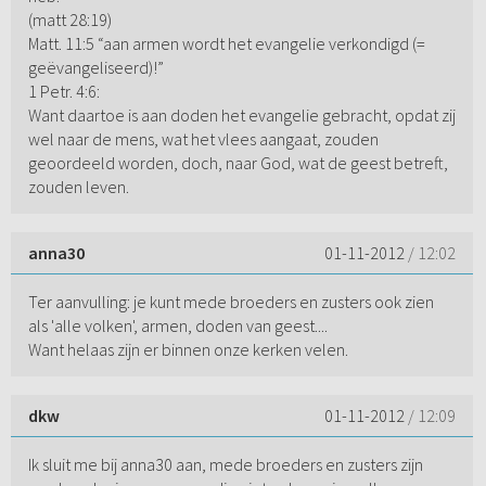
(matt 28:19)
Matt. 11:5 “aan armen wordt het evangelie verkondigd (=
geëvangeliseerd)!”
1 Petr. 4:6:
Want daartoe is aan doden het evangelie gebracht, opdat zij
wel naar de mens, wat het vlees aangaat, zouden
geoordeeld worden, doch, naar God, wat de geest betreft,
zouden leven.
anna30
01-11-2012
/ 12:02
Ter aanvulling: je kunt mede broeders en zusters ook zien
als 'alle volken', armen, doden van geest....
Want helaas zijn er binnen onze kerken velen.
dkw
01-11-2012
/ 12:09
Ik sluit me bij anna30 aan, mede broeders en zusters zijn