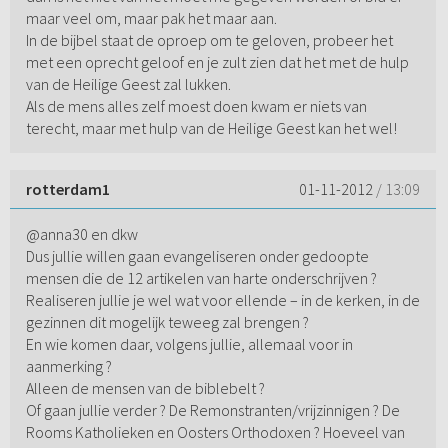
maar veel om, maar pak het maar aan.
In de bijbel staat de oproep om te geloven, probeer het
met een oprecht geloof en je zult zien dat het met de hulp
van de Heilige Geest zal lukken.
Als de mens alles zelf moest doen kwam er niets van
terecht, maar met hulp van de Heilige Geest kan het wel!
rotterdam1
01-11-2012
/ 13:09
@anna30 en dkw
Dus jullie willen gaan evangeliseren onder gedoopte
mensen die de 12 artikelen van harte onderschrijven ?
Realiseren jullie je wel wat voor ellende – in de kerken, in de
gezinnen dit mogelijk teweeg zal brengen ?
En wie komen daar, volgens jullie, allemaal voor in
aanmerking ?
Alleen de mensen van de biblebelt ?
Of gaan jullie verder ? De Remonstranten/vrijzinnigen ? De
Rooms Katholieken en Oosters Orthodoxen ? Hoeveel van