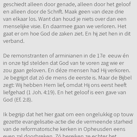
geschiedt alleen door genade, alleen door het geloof
en alleen door de Schrift. Maak geen van deze drie
van elkaar los. Want dan houd je niets over dan een
menselijke visie. En daarmee gaan we verloren. Het
gaat er om hoe God de zaken ziet. En hij ziet hen in dit
verband.
De remonstranten of arminianen in de 17e eeuw én
in onze tijd stelden dat God van te voren zag wie er
zou gaan geloven. En déze mensen had Hij verkoren.
Je begrijpt dat zó de mens de eerste is. Maar de Bijbel
zegt: Wij hebben Hem lief, omdat Hij ons eerst heeft
liefgehad (1 Joh. 4:19). En het geloof is een gave van
God (Ef. 2:8).
Ik begrijp dat het hier gaat om een ongelukkig op touw
gezette evangelisatie-actie die de vermeende starheid
van de reformatorische kerken in Opheusden eens
even zal doorbreken. Zó bereiken ze echter het