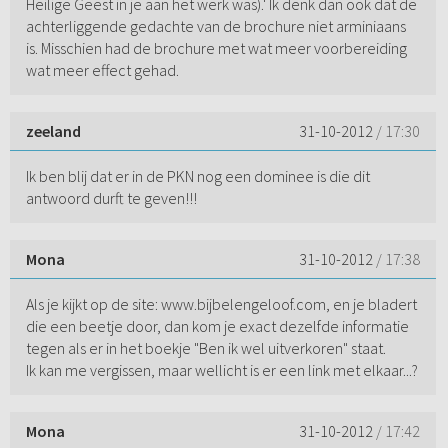
Heilige Geest in je aan het werk was).' Ik denk dan ook dat de
achterliggende gedachte van de brochure niet arminiaans
is. Misschien had de brochure met wat meer voorbereiding
wat meer effect gehad.
zeeland
31-10-2012
/ 17:30
Ik ben blij dat er in de PKN nog een dominee is die dit
antwoord durft te geven!!!
Mona
31-10-2012
/ 17:38
Als je kijkt op de site: www.bijbelengeloof.com, en je bladert
die een beetje door, dan kom je exact dezelfde informatie
tegen als er in het boekje "Ben ik wel uitverkoren" staat.
Ik kan me vergissen, maar wellicht is er een link met elkaar...?
Mona
31-10-2012
/ 17:42