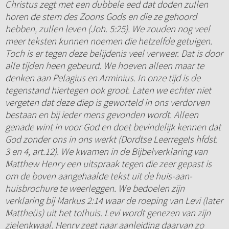
Christus zegt met een dubbele eed dat doden zullen
horen de stem des Zoons Gods en die ze gehoord
hebben, zullen leven (Joh. 5:25). We zouden nog veel
meer teksten kunnen noemen die hetzelfde getuigen.
Toch is er tegen deze belijdenis veel verweer. Dat is door
alle tijden heen gebeurd. We hoeven alleen maar te
denken aan Pelagius en Arminius. In onze tijd is de
tegenstand hiertegen ook groot. Laten we echter niet
vergeten dat deze diep is geworteld in ons verdorven
bestaan en bij ieder mens gevonden wordt. Alleen
genade wint in voor God en doet bevindelijk kennen dat
God zonder ons in ons werkt (Dordtse Leerregels hfdst.
3 en 4, art.12). We kwamen in de Bijbelverklaring van
Matthew Henry een uitspraak tegen die zeer gepast is
om de boven aangehaalde tekst uit de huis-aan-
huisbrochure te weerleggen. We bedoelen zijn
verklaring bij Markus 2:14 waar de roeping van Levi (later
Mattheüs) uit het tolhuis. Levi wordt genezen van zijn
zielenkwaal. Henry zegt naar aanleiding daarvan zo