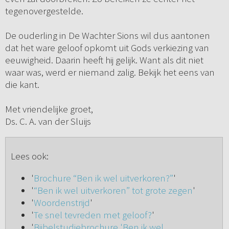
tegenovergestelde.
De ouderling in De Wachter Sions wil dus aantonen
dat het ware geloof opkomt uit Gods verkiezing van
eeuwigheid. Daarin heeft hij gelijk. Want als dit niet
waar was, werd er niemand zalig. Bekijk het eens van
die kant.
Met vriendelijke groet,
Ds. C. A. van der Sluijs
Lees ook:
'
Brochure “Ben ik wel uitverkoren?”
'
'
“Ben ik wel uitverkoren” tot grote zegen
'
'
Woordenstrijd
'
'
Te snel tevreden met geloof?
'
'
Bijbelstudiebrochure 'Ben ik wel