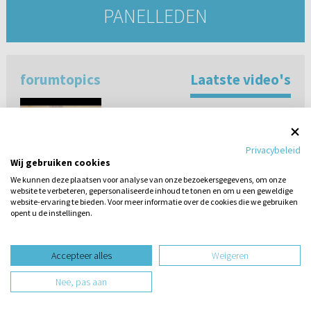
PANELLEDEN
forumtopics
Laatste video's
Q&A met panel: ds. Baars - ds. Simons- ds.
van Kooten - ds. van Vlastuin
(vragenronde 2)
Privacybeleid
Wij gebruiken cookies
We kunnen deze plaatsen voor analyse van onze bezoekersgegevens, om onze
Ds. Simons - Jezus kennen is
website te verbeteren, gepersonaliseerde inhoud te tonen en om u een geweldige
allesovertreffend (Pastorale Questions &
website-ervaring te bieden. Voor meer informatie over de cookies die we gebruiken
Answers lezing 2)
opent u de instellingen.
Stel hier
een vraag
Q&A met panel: ds. Baars - ds. Simons -
Accepteer alles
Weigeren
ds. van Kooten - ds. van Vlastuin
(vragenronde 1)
Nee, pas aan