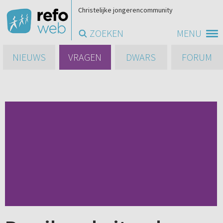
Christelijke jongerencommunity
ZOEKEN
MENU
NIEUWS
VRAGEN
DWARS
FORUM