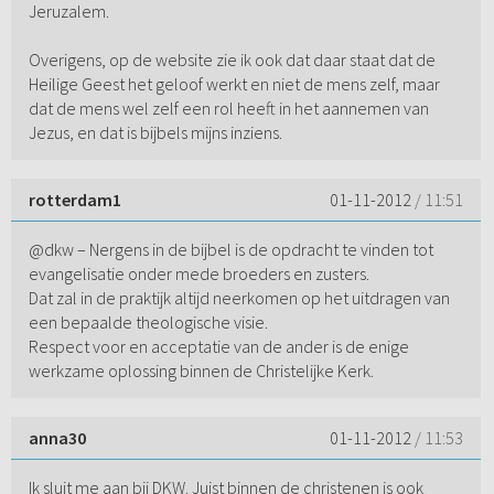
Jeruzalem.
Overigens, op de website zie ik ook dat daar staat dat de
Heilige Geest het geloof werkt en niet de mens zelf, maar
dat de mens wel zelf een rol heeft in het aannemen van
Jezus, en dat is bijbels mijns inziens.
rotterdam1
01-11-2012
/ 11:51
@dkw – Nergens in de bijbel is de opdracht te vinden tot
evangelisatie onder mede broeders en zusters.
Dat zal in de praktijk altijd neerkomen op het uitdragen van
een bepaalde theologische visie.
Respect voor en acceptatie van de ander is de enige
werkzame oplossing binnen de Christelijke Kerk.
anna30
01-11-2012
/ 11:53
Ik sluit me aan bij DKW. Juist binnen de christenen is ook