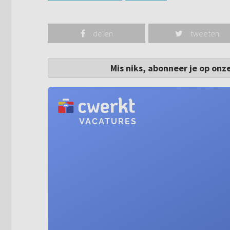
delen
tweeten
Mis niks, abonneer je op onz