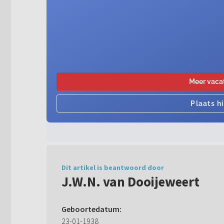
Dit artikel is beantwoord door
J.W.N. van Dooijeweert
Geboortedatum:
23-01-1938