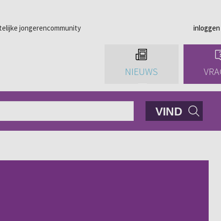
telijke jongerencommunity
inloggen
NIEUWS
VRA
VIND