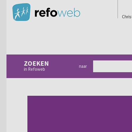
Chris
ZOEKEN
naar
in Refoweb