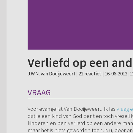
Verliefd op een an
J.W.N. van Dooijeweert |
22 reacties
| 16-06-2012| 1
VRAAG
Voor evangelist Van Dooijeweert. Ik las
vraag 
dat je een kind van God bent en toch vreseli
kinderen en ben verliefd op een andere man. 
maar het is niets geworden toen. Nu, door o