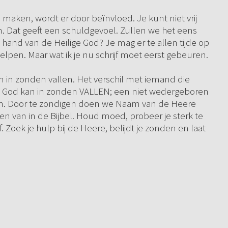
maken, wordt er door beïnvloed. Je kunt niet vrij
. Dat geeft een schuldgevoel. Zullen we het eens
and van de Heilige God? Je mag er te allen tijde op
elpen. Maar wat ik je nu schrijf moet eerst gebeuren.
an in zonden vallen. Het verschil met iemand die
an God kan in zonden VALLEN; een niet wedergeboren
en. Door te zondigen doen we Naam van de Heere
en van in de Bijbel. Houd moed, probeer je sterk te
Zoek je hulp bij de Heere, belijdt je zonden en laat