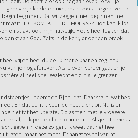
n leeft. Je geeft je er ook nog aan over. Terwijl je
, tegenover je kinderen niet, maar vooral tegenover de
t begin beginnen. Dat wil zeggen: niet beginnen met
bent maar: HOE KOM IK UIT DIT MOERAS? Hoe kan ik los
 en straks ook mijn huwelijk. Het is heel logisch dat
e denkt aan God. Zelfs in de kerk, onder een preek
heel vrij en heel duidelijk met elkaar en zeg ook
Nu kun je nog afbreken. Als je even verder gaat en je
barrière al heel snel geslecht en zijn alle grenzen
zandsteentjes" noemt de Bijbel dat. Daar sta je; wat heb
eer. En dat punt is voor jou heel dicht bij. Nu is er
nog niet tot het uiterste. Bid samen met je vroegere
cten af, ook per telefoon of internet. Als je dit serieus
kracht geven in deze zorgen. Ik weet dat het heel
 zult laten, maar het moet. Er hangt teveel van af.