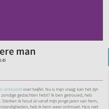
dere man
2:45
en antwoord
over twijfel. Nu is mijn vraag: kan het zijn
jk zondige gedachten hebt? Ik ben getrouwd, heb
Sterker: ik houd al vanaf mijn jonge jaren van hem,
mstandigheden, heb ik hem weer ontmoet. Hij is niet