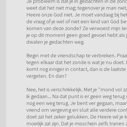
Je probleem is dat je in gedachten in de zonde
weet dat het niet mag; tegenover je man niet
Heere onze God niet. Je moet vandaag bij he
de vraag of je wel of niet een kind van God 
komen van deze zonde? Ze verwoest mijn leven
je op dit moment geen goed gevoel hebt als j
dwalen je gedachten weg.
Begin met de vriendschap te verbreken. Praat 
tegen elkaar dat het zonde is wat je nu doet. 
komt nog inniger in contact, dan is de laatste 
vergeten. En dan?
Nee, het is verschrikkelijk. Met je "mond vol 
ik gedaan... Na dat punt is er geen weg terug m
nog een weg terug. Je bent ver gegaan, maar 
vriend om vergeving en sluit alle verdere conta
doet zal het zeker gelukken. De Heere wil je 
moeilijk zal zijn. Dat je misschien zelfs tranen