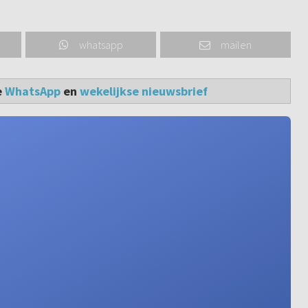
whatsapp
mailen
e
WhatsApp
en
wekelijkse nieuwsbrief